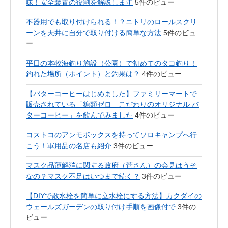
味！安全装置の役割を解説します
5件のビュー
不器用でも取り付けられる！？ニトリのロールスクリ
ーンを天井に自分で取り付ける簡単な方法
5件のビュ
ー
平日の本牧海釣り施設（公園）で初めてのタコ釣り！
釣れた場所（ポイント）と釣果は？
4件のビュー
【バターコーヒーはじめました】ファミリーマートで
販売されている「糖類ゼロ こだわりのオリジナル バ
ターコーヒー」を飲んでみました
4件のビュー
コストコのアンモボックスを持ってソロキャンプへ行
こう！軍用品の名店も紹介
3件のビュー
マスク品薄解消に関する政府（菅さん）の会見はうそ
なの？マスク不足はいつまで続く？
3件のビュー
【DIYで散水栓を簡単に立水栓にする方法】カクダイの
ウェールズガーデンの取り付け手順を画像付で
3件の
ビュー