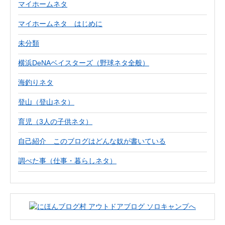
マイホームネタ
マイホームネタ はじめに
未分類
横浜DeNAベイスターズ（野球ネタ全般）
海釣りネタ
登山（登山ネタ）
育児（3人の子供ネタ）
自己紹介 このブログはどんな奴が書いている
調べた事（仕事・暮らしネタ）