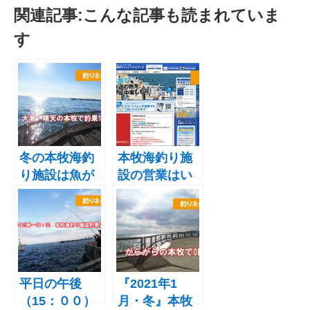
関連記事:こんな記事も読まれていま
す
冬の本牧海釣
本牧海釣り施
り施設は魚が
設の営業はい
釣れない
つから？9月6
の！？フグ1匹
日（土）より
の釣果でブロ
新護岸のみ定
グ更新
員90名で営業
再開
平日の午後
『2021年1
（15：００）
月・冬』本牧