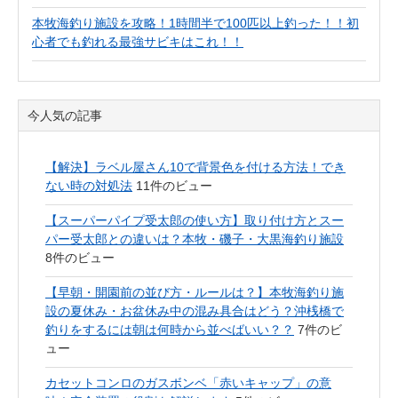
本牧海釣り施設を攻略！1時間半で100匹以上釣った！！初
心者でも釣れる最強サビキはこれ！！
今人気の記事
【解決】ラベル屋さん10で背景色を付ける方法！でき
ない時の対処法
11件のビュー
【スーパーパイプ受太郎の使い方】取り付け方とスー
パー受太郎との違いは？本牧・磯子・大黒海釣り施設
8件のビュー
【早朝・開園前の並び方・ルールは？】本牧海釣り施
設の夏休み・お盆休み中の混み具合はどう？沖桟橋で
釣りをするには朝は何時から並べばいい？？
7件のビ
ュー
カセットコンロのガスボンベ「赤いキャップ」の意