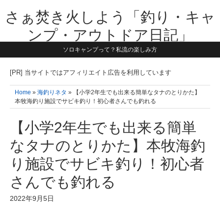
さぁ焚き火しよう「釣り・キャ
ンプ・アウトドア日記」
ソロキャンプって？私流の楽しみ方
【テーマは子供と一緒に本気で遊ぶ】1981年うまれ・横浜在住。妻と3
人の子供の5人家族です。子供と本気で遊び愉しんだ事を書いていきま
す。同じ世代のお父さんに読んで頂けたら嬉しいです！よろしくお願い
[PR] 当サイトではアフィリエイト広告を利用しています
致します！！
Home
»
海釣りネタ
» 【小学2年生でも出来る簡単なタナのとりかた】
本牧海釣り施設でサビキ釣り！初心者さんでも釣れる
【小学2年生でも出来る簡単
なタナのとりかた】本牧海釣
り施設でサビキ釣り！初心者
さんでも釣れる
2022年9月5日