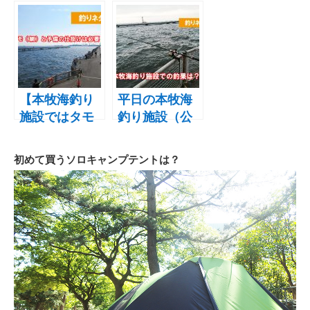
から本牧海釣
海釣り施設で
り施設で釣
海釣り！混雑
り！釣れた魚
状況と釣果
は？釣った魚
は？
の保存方法
【本牧海釣り
平日の本牧海
施設ではタモ
釣り施設（公
が絶対必要】
園）の混雑状
30㎝のサバが
況はどう？15
初めて買うソロキャンプテントは？
釣れなかった
時（夕マズ
原因は？タモ
メ）からの釣
とハリス
果は！？