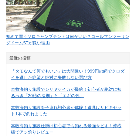
初めて買うソロキャンプテントは何がいい？コールマンツーリン
グドームSTが良い理由
最近の投稿
「タモなんて何でもいい」は大間違い！999円の網でクロダ
イを逃した絶望と絶対に失敗しない選び方
本牧海釣り施設でシリヤケイカが爆釣！初心者が絶対に知
るべき「20秒の法則」と「エギの色」
本牧海釣り施設を子連れ初心者が体験！道具はサビキセッ
ト1本で釣れました
本牧海釣り施設仕掛け初心者でも釣れる最強サビキ！沖桟
橋でアジ釣りレビュー