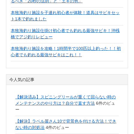
るべき「20秒の法則」と「エギの色」
本牧海釣り施設を子連れ初心者が体験！道具はサビキセッ
ト1本で釣れました
本牧海釣り施設仕掛け初心者でも釣れる最強サビキ！沖桟
橋でアジ釣りレビュー
本牧海釣り施設を攻略！1時間半で100匹以上釣った！！初
心者でも釣れる最強サビキはこれ！！
今人気の記事
【解決済み】スピニングリールが重くて回らない時の
メンテナンスのやり方は？自分で直す方法
6件のビュ
ー
【解決】ラベル屋さん10で背景色を付ける方法！でき
ない時の対処法
4件のビュー