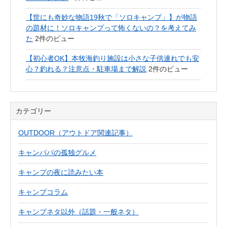
【世にも奇妙な物語19秋で「ソロキャンプ」】が物語
の題材に！ソロキャンプって怖くないの？を考えてみ
た
2件のビュー
【初心者OK】本牧海釣り施設は小さな子供連れでも安
心？釣れる？注意点・駐車場まで解説
2件のビュー
カテゴリー
OUTDOOR（アウトドア関連記事）
キャンパパの孤独グルメ
キャンプの夜に読みたい本
キャンプコラム
キャンプネタ以外（話題・一般ネタ）