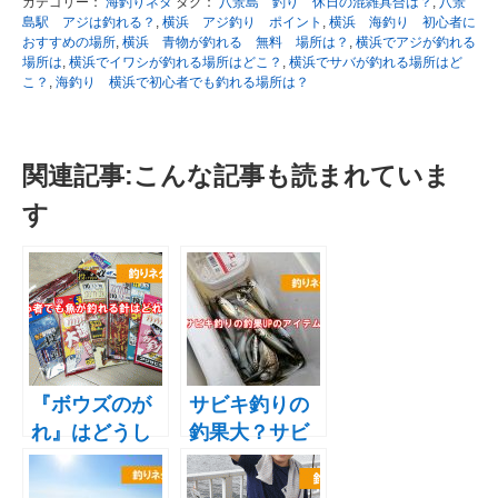
カテゴリー：
海釣りネタ
タグ：
八景島 釣り 休日の混雑具合は？
,
八景
島駅 アジは釣れる？
,
横浜 アジ釣り ポイント
,
横浜 海釣り 初心者に
おすすめの場所
,
横浜 青物が釣れる 無料 場所は？
,
横浜でアジが釣れる
場所は
,
横浜でイワシが釣れる場所はどこ？
,
横浜でサバが釣れる場所はど
こ？
,
海釣り 横浜で初心者でも釣れる場所は？
関連記事:こんな記事も読まれていま
す
『ボウズのが
サビキ釣りの
れ』はどうし
釣果大？サビ
て釣れるの？
キオトリオー
初心者におす
ロラBIGスペ