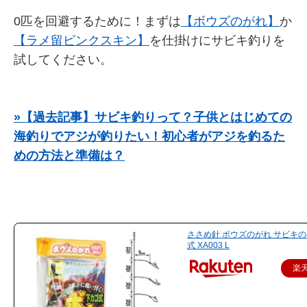
0匹を回避するために！まずは
【ボウズのがれ】
か
【ラメ留ピンクスキン】
を仕掛けにサビキ釣りを
試してください。
»【過去記事】サビキ釣りって？子供とはじめての
海釣りでアジが釣りたい！初心者がアジを釣るた
めの方法と準備は？
ささめ針 ボウズのがれ サビキの
式 XA003 L
楽