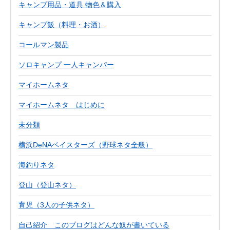
キャンプ用品・道具 物色＆購入
キャンプ飯（料理・お酒）
コールマン製品
ソロキャンプ 一人キャンパー
マイホームネタ
マイホームネタ はじめに
未分類
横浜DeNAベイスターズ（野球ネタ全般）
海釣りネタ
登山（登山ネタ）
育児（3人の子供ネタ）
自己紹介 このブログはどんな奴が書いている