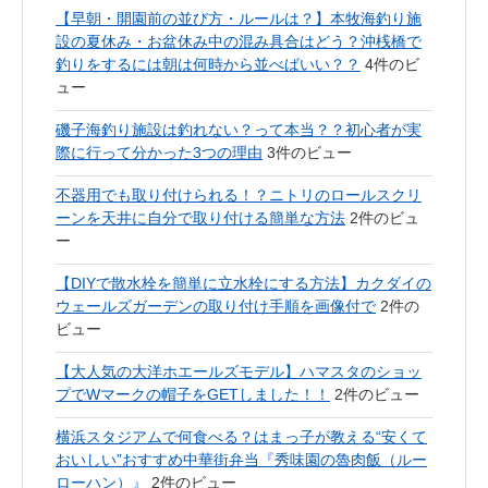
【早朝・開園前の並び方・ルールは？】本牧海釣り施
設の夏休み・お盆休み中の混み具合はどう？沖桟橋で
釣りをするには朝は何時から並べばいい？？
4件のビ
ュー
磯子海釣り施設は釣れない？って本当？？初心者が実
際に行って分かった3つの理由
3件のビュー
不器用でも取り付けられる！？ニトリのロールスクリ
ーンを天井に自分で取り付ける簡単な方法
2件のビュ
ー
【DIYで散水栓を簡単に立水栓にする方法】カクダイの
ウェールズガーデンの取り付け手順を画像付で
2件の
ビュー
【大人気の大洋ホエールズモデル】ハマスタのショッ
プでWマークの帽子をGETしました！！
2件のビュー
横浜スタジアムで何食べる？はまっ子が教える“安くて
おいしい”おすすめ中華街弁当『秀味園の魯肉飯（ルー
ローハン）』
2件のビュー