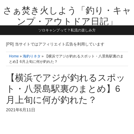
さぁ焚き火しよう「釣り・キャ
ンプ・アウトドア日記」
ソロキャンプって？私流の楽しみ方
【テーマは子供と一緒に本気で遊ぶ】1981年うまれ・横浜在住。妻と3
人の子供の5人家族です。子供と本気で遊び愉しんだ事を書いていきま
す。同じ世代のお父さんに読んで頂けたら嬉しいです！よろしくお願い
[PR] 当サイトではアフィリエイト広告を利用しています
致します！！
Home
»
海釣りネタ
» 【横浜でアジが釣れるスポット・八景島駅裏のま
とめ】6月上旬に何が釣れた？
【横浜でアジが釣れるスポッ
ト・八景島駅裏のまとめ】6
月上旬に何が釣れた？
2021年6月11日