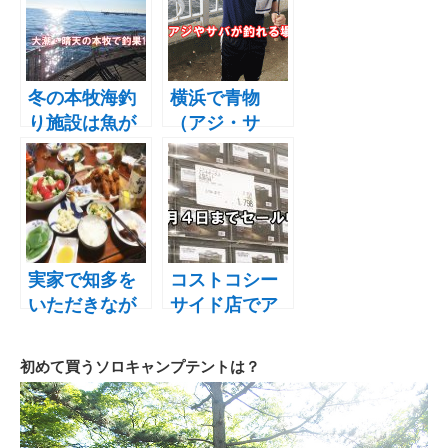
すめの海釣り
シャルは効果
の針・仕掛け
があるの？釣
はどれ？
れる？
冬の本牧海釣
横浜で青物
り施設は魚が
（アジ・サ
釣れない
バ・イワシ）
の！？フグ1匹
が無料で釣れ
の釣果でブロ
る場所（スポ
グ更新
ット）はあ
る？どこの
辺？
実家で知多を
コストコシー
いただきなが
サイド店でア
らエビフライ
ンモボックス
がめちゃ安！
初めて買うソロキャンプテントは？
３月４日まで