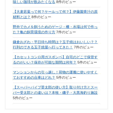
味しい珈琲が飲みたくなる
8件のビュー
【大麦若葉って何？ケールって何？】伊藤園青汁の原
材料とは？
8件のビュー
野外でカメを飼うためのゲージ・柵・水場は何で作っ
た？亀の飼育環境の作り方
7件のビュー
鎌倉おざわ・平日待ち時間は？玉子焼はおいしい？？
行列のできる玉子焼屋へ行ってきた！
7件のビュー
【カセットコンロ用ガスボンベ】自宅のどこで保管す
るのがいい？保存が可能な期間は何年？
5件のビュー
マンションからの引っ越し！荷物の運搬に使いやすく
ておすすめの台車はどれ？
5件のビュー
【スーパーパイプ受太郎の使い方】取り付け方とスー
パー受太郎との違いは？本牧・磯子・大黒海釣り施設
5件のビュー