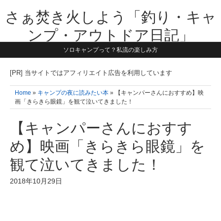
さぁ焚き火しよう「釣り・キャ
ンプ・アウトドア日記」
ソロキャンプって？私流の楽しみ方
【テーマは子供と一緒に本気で遊ぶ】1981年うまれ・横浜在住。妻と3
人の子供の5人家族です。子供と本気で遊び愉しんだ事を書いていきま
す。同じ世代のお父さんに読んで頂けたら嬉しいです！よろしくお願い
[PR] 当サイトではアフィリエイト広告を利用しています
致します！！
Home
»
キャンプの夜に読みたい本
» 【キャンパーさんにおすすめ】映
画「きらきら眼鏡」を観て泣いてきました！
【キャンパーさんにおすす
め】映画「きらきら眼鏡」を
観て泣いてきました！
2018年10月29日