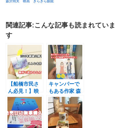
森沢明夫 映画 きらきら眼鏡
関連記事:こんな記事も読まれていま
す
【船橋市民さ
キャンパーで
ん必見！】映
もある作家 森
画化も決定し
沢明夫さんの
ている森沢明
名作「きらき
夫さんの「き
ら眼鏡」がコ
らきら眼鏡」
ミック版とし
コミック版が
て発売！同作