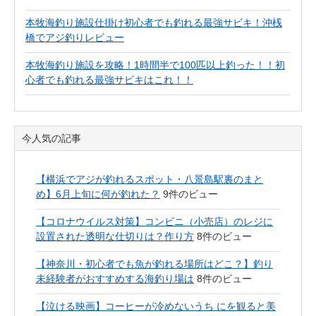
本牧海釣り施設仕掛け初心者でも釣れる最強サビキ！沖桟
橋でアジ釣りレビュー
本牧海釣り施設を攻略！1時間半で100匹以上釣った！！初
心者でも釣れる最強サビキはこれ！！
今人気の記事
【横浜でアジが釣れるスポット・八景島駅裏のまと
め】6月上旬に何が釣れた？
9件のビュー
【コロナウイルス対策】コンビニ（小売店）のレジに
設置された透明な仕切りは？作り方
8件のビュー
【神奈川・初心者でも魚が釣れる場所はどこ？】釣り
未経験者がおすすめする海釣り場は
8件のビュー
【泣ける映画】コーヒーが冷めないうち にを観ると美