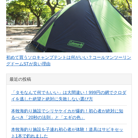
初めて買うソロキャンプテントは何がいい？コールマンツーリン
グドームSTが良い理由
最近の投稿
「タモなんて何でもいい」は大間違い！999円の網でクロダ
イを逃した絶望と絶対に失敗しない選び方
本牧海釣り施設でシリヤケイカが爆釣！初心者が絶対に知
るべき「20秒の法則」と「エギの色」
本牧海釣り施設を子連れ初心者が体験！道具はサビキセッ
ト1本で釣れました