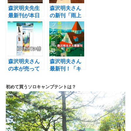
【無料】で読
品は映画化も
森沢明夫先生
森沢明夫さん
める
決定してます
最新刊が本日
の新刊「雨上
10月25日発
がりの川」が
売！！“雨上が
１０月発売予
りの川”を購入
定！？でもそ
しました
の前に「夏美
のホタル」を
読む理由
森沢明夫さん
森沢明夫さん
の本が売って
最新刊！「キ
ない！絶版じ
ッチン風見
ゃないのにな
鶏」の発売日
初めて買うソロキャンプテントは？
ぜ！？
とキャンプで
読むのが楽し
みすぎるって
話