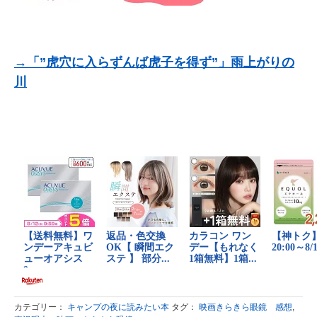
→「”虎穴に入らずんば虎子を得ず”」雨上がりの
川
カテゴリー：
キャンプの夜に読みたい本
タグ：
映画きらきら眼鏡 感想
,