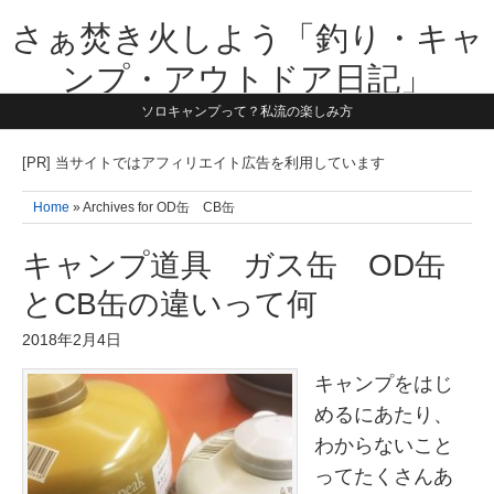
さぁ焚き火しよう「釣り・キャ
ンプ・アウトドア日記」
ソロキャンプって？私流の楽しみ方
【テーマは子供と一緒に本気で遊ぶ】1981年うまれ・横浜在住。妻と3
人の子供の5人家族です。子供と本気で遊び愉しんだ事を書いていきま
す。同じ世代のお父さんに読んで頂けたら嬉しいです！よろしくお願い
[PR] 当サイトではアフィリエイト広告を利用しています
致します！！
Home
» Archives for OD缶 CB缶
キャンプ道具 ガス缶 OD缶
とCB缶の違いって何
2018年2月4日
キャンプをはじ
めるにあたり、
わからないこと
ってたくさんあ