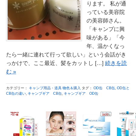
ります。 私が通
っている美容院
の美容師さん。
「キャンプに興
味がある」「今
年、温かくなっ
たら一緒に連れて行って欲しい」という会話がき
っかけで、ここ最近、髪をカットし […]
続きを読
む »
カテゴリー：
キャンプ用品・道具 物色＆購入
タグ：
OD缶 CB缶
,
OD缶と
CB缶の違い
,
キャンプギア CB缶
,
キャンプギア OD缶