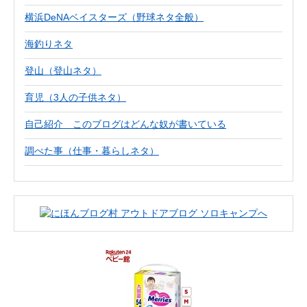
横浜DeNAベイスターズ（野球ネタ全般）
海釣りネタ
登山（登山ネタ）
育児（3人の子供ネタ）
自己紹介 このブログはどんな奴が書いている
調べた事（仕事・暮らしネタ）