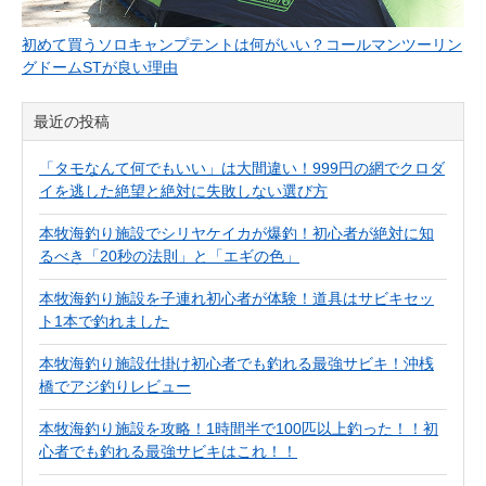
初めて買うソロキャンプテントは何がいい？コールマンツーリン
グドームSTが良い理由
最近の投稿
「タモなんて何でもいい」は大間違い！999円の網でクロダ
イを逃した絶望と絶対に失敗しない選び方
本牧海釣り施設でシリヤケイカが爆釣！初心者が絶対に知
るべき「20秒の法則」と「エギの色」
本牧海釣り施設を子連れ初心者が体験！道具はサビキセッ
ト1本で釣れました
本牧海釣り施設仕掛け初心者でも釣れる最強サビキ！沖桟
橋でアジ釣りレビュー
本牧海釣り施設を攻略！1時間半で100匹以上釣った！！初
心者でも釣れる最強サビキはこれ！！