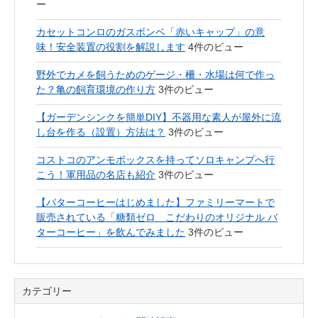
ー
カセットコンロのガスボンベ「赤いキャップ」の意
味！安全装置の役割を解説します
4件のビュー
野外でカメを飼うためのゲージ・柵・水場は何で作っ
た？亀の飼育環境の作り方
3件のビュー
【ガーデンシンクを簡単DIY】不器用な素人が屋外に流
し台を作る（設置）方法は？
3件のビュー
コストコのアンモボックスを持ってソロキャンプへ行
こう！軍用品の名店も紹介
3件のビュー
【バターコーヒーはじめました】ファミリーマートで
販売されている「糖類ゼロ こだわりのオリジナル バ
ターコーヒー」を飲んでみました
3件のビュー
カテゴリー