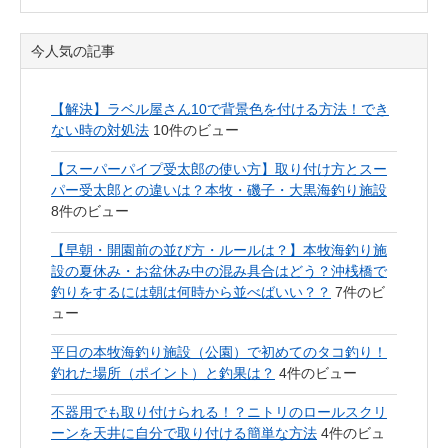
今人気の記事
【解決】ラベル屋さん10で背景色を付ける方法！でき
ない時の対処法
10件のビュー
【スーパーパイプ受太郎の使い方】取り付け方とスー
パー受太郎との違いは？本牧・磯子・大黒海釣り施設
8件のビュー
【早朝・開園前の並び方・ルールは？】本牧海釣り施
設の夏休み・お盆休み中の混み具合はどう？沖桟橋で
釣りをするには朝は何時から並べばいい？？
7件のビ
ュー
平日の本牧海釣り施設（公園）で初めてのタコ釣り！
釣れた場所（ポイント）と釣果は？
4件のビュー
不器用でも取り付けられる！？ニトリのロールスクリ
ーンを天井に自分で取り付ける簡単な方法
4件のビュ