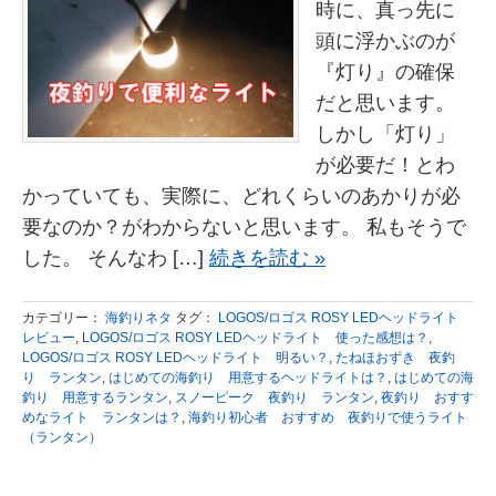
時に、真っ先に
頭に浮かぶのが
『灯り』の確保
だと思います。
しかし「灯り」
が必要だ！とわ
かっていても、実際に、どれくらいのあかりが必
要なのか？がわからないと思います。 私もそうで
した。 そんなわ […]
続きを読む »
カテゴリー：
海釣りネタ
タグ：
LOGOS/ロゴス ROSY LEDヘッドライト
レビュー
,
LOGOS/ロゴス ROSY LEDヘッドライト 使った感想は？
,
LOGOS/ロゴス ROSY LEDヘッドライト 明るい？
,
たねほおずき 夜釣
り ランタン
,
はじめての海釣り 用意するヘッドライトは？
,
はじめての海
釣り 用意するランタン
,
スノーピーク 夜釣り ランタン
,
夜釣り おすす
めなライト ランタンは？
,
海釣り初心者 おすすめ 夜釣りで使うライト
（ランタン）