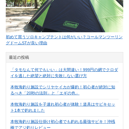
初めて買うソロキャンプテントは何がいい？コールマンツーリン
グドームSTが良い理由
最近の投稿
「タモなんて何でもいい」は大間違い！999円の網でクロダ
イを逃した絶望と絶対に失敗しない選び方
本牧海釣り施設でシリヤケイカが爆釣！初心者が絶対に知
るべき「20秒の法則」と「エギの色」
本牧海釣り施設を子連れ初心者が体験！道具はサビキセッ
ト1本で釣れました
本牧海釣り施設仕掛け初心者でも釣れる最強サビキ！沖桟
橋でアジ釣りレビュー