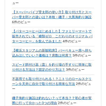
ュー
【スーパーパイプ受太郎の使い方】取り付け方とスー
パー受太郎との違いは？本牧・磯子・大黒海釣り施設
6件のビュー
【バターコーヒーはじめました】ファミリーマートで
販売されている「糖類ゼロ こだわりのオリジナル バ
ターコーヒー」を飲んでみました
4件のビュー
【横浜スタジアムの新観戦席】バーベキュー席へ持ち
込みはしていい？価格は？席数は何席？
3件のビュー
スピード餌付け器（皿）を釣り場の手すりに簡単に取
り付ける方法は？固定のやり方は？
3件のビュー
不器用でも取り付けられる！？ニトリのロールスクリ
ーンを天井に自分で取り付ける簡単な方法
2件のビュ
ー
磯子海釣り施設は釣れない？って本当？？初心者が実
際に行って分かった3つの理由
2件のビュー