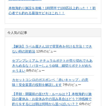
本牧海釣り施設を攻略！1時間半で100匹以上釣った！！初
心者でも釣れる最強サビキはこれ！！
今人気の記事
【解決】ラベル屋さん10で背景色を付ける方法！でき
ない時の対処法
12件のビュー
セブンプレミアム ナチュラルポテトが売り切れでもあ
きらめるな！バターしょうゆ味 細切りポテトがめち
ゃうまい
8件のビュー
カセットコンロのガスボンベ「赤いキャップ」の意
味！安全装置の役割を解説します
7件のビュー
【早朝・開園前の並び方・ルールは？】本牧海釣り施
設の夏休み・お盆休み中の混み具合はどう？沖桟橋で
釣りをするには朝は何時から並べばいい？？
6件のビ