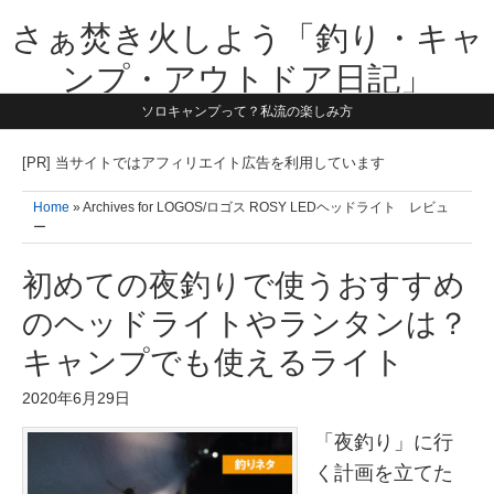
さぁ焚き火しよう「釣り・キャ
ンプ・アウトドア日記」
ソロキャンプって？私流の楽しみ方
【テーマは子供と一緒に本気で遊ぶ】1981年うまれ・横浜在住。妻と3
人の子供の5人家族です。子供と本気で遊び愉しんだ事を書いていきま
す。同じ世代のお父さんに読んで頂けたら嬉しいです！よろしくお願い
[PR] 当サイトではアフィリエイト広告を利用しています
致します！！
Home
» Archives for LOGOS/ロゴス ROSY LEDヘッドライト レビュ
ー
初めての夜釣りで使うおすすめ
のヘッドライトやランタンは？
キャンプでも使えるライト
2020年6月29日
「夜釣り」に行
く計画を立てた