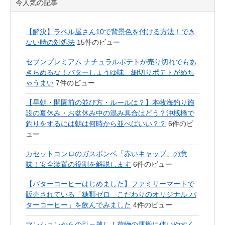
今人気の記事
【解決】ラベル屋さん10で背景色を付ける方法！でき
ない時の対処法
15件のビュー
セブンプレミアム ナチュラルポテトが売り切れでもあ
きらめるな！バターしょうゆ味 細切りポテトがめち
ゃうまい
7件のビュー
【早朝・開園前の並び方・ルールは？】本牧海釣り施
設の夏休み・お盆休み中の混み具合はどう？沖桟橋で
釣りをするには朝は何時から並べばいい？？
6件のビ
ュー
カセットコンロのガスボンベ「赤いキャップ」の意
味！安全装置の役割を解説します
6件のビュー
【バターコーヒーはじめました】ファミリーマートで
販売されている「糖類ゼロ こだわりのオリジナル バ
ターコーヒー」を飲んでみました
4件のビュー
マンションからの引っ越し！荷物の運搬に使いやすく