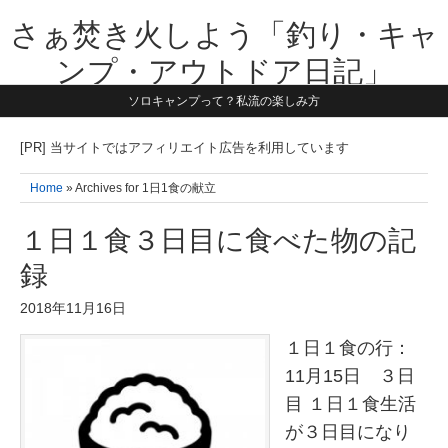
さぁ焚き火しよう「釣り・キャ
ンプ・アウトドア日記」
ソロキャンプって？私流の楽しみ方
【テーマは子供と一緒に本気で遊ぶ】1981年うまれ・横浜在住。妻と3
人の子供の5人家族です。子供と本気で遊び愉しんだ事を書いていきま
す。同じ世代のお父さんに読んで頂けたら嬉しいです！よろしくお願い
[PR] 当サイトではアフィリエイト広告を利用しています
致します！！
Home
» Archives for 1日1食の献立
１日１食３日目に食べた物の記
録
2018年11月16日
１日１食の行：
11月15日 ３日
目 １日１食生活
が３日目になり