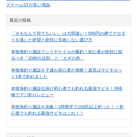
グドームSTが良い理由
最近の投稿
「タモなんて何でもいい」は大間違い！999円の網でクロダ
イを逃した絶望と絶対に失敗しない選び方
本牧海釣り施設でシリヤケイカが爆釣！初心者が絶対に知
るべき「20秒の法則」と「エギの色」
本牧海釣り施設を子連れ初心者が体験！道具はサビキセッ
ト1本で釣れました
本牧海釣り施設仕掛け初心者でも釣れる最強サビキ！沖桟
橋でアジ釣りレビュー
本牧海釣り施設を攻略！1時間半で100匹以上釣った！！初
心者でも釣れる最強サビキはこれ！！