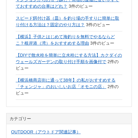
ておすすめの台車はどれ？
3件のビュー
スピード餌付け器（皿）を釣り場の手すりに簡単に取
り付ける方法は？固定のやり方は？
3件のビュー
【横浜】子供とはじめて海釣りを無料でやるならど
こ？根岸港（湾）をおすすめする理由
3件のビュー
【DIYで散水栓を簡単に立水栓にする方法】カクダイの
ウェールズガーデンの取り付け手順を画像付で
2件の
ビュー
【横浜橋商店街に通って38年】の私がおすすめする
「チェンジャ」のおいしいお店「オモニの店」
2件の
ビュー
カテゴリー
OUTDOOR（アウトドア関連記事）