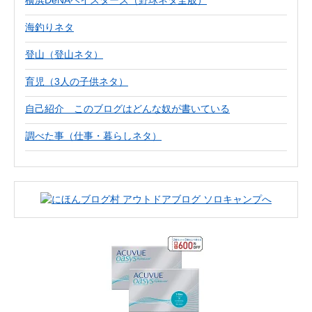
横浜DeNAベイスターズ（野球ネタ全般）
海釣りネタ
登山（登山ネタ）
育児（3人の子供ネタ）
自己紹介 このブログはどんな奴が書いている
調べた事（仕事・暮らしネタ）