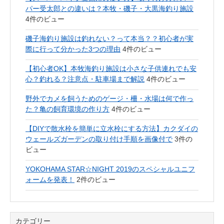
パー受太郎との違いは？本牧・磯子・大黒海釣り施設
4件のビュー
磯子海釣り施設は釣れない？って本当？？初心者が実
際に行って分かった3つの理由
4件のビュー
【初心者OK】本牧海釣り施設は小さな子供連れでも安
心？釣れる？注意点・駐車場まで解説
4件のビュー
野外でカメを飼うためのゲージ・柵・水場は何で作っ
た？亀の飼育環境の作り方
4件のビュー
【DIYで散水栓を簡単に立水栓にする方法】カクダイの
ウェールズガーデンの取り付け手順を画像付で
3件の
ビュー
YOKOHAMA STAR☆NIGHT 2019のスペシャルユニフ
ォームを発表！
2件のビュー
カテゴリー