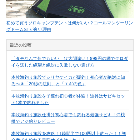
初めて買うソロキャンプテントは何がいい？コールマンツーリン
グドームSTが良い理由
最近の投稿
「タモなんて何でもいい」は大間違い！999円の網でクロダ
イを逃した絶望と絶対に失敗しない選び方
本牧海釣り施設でシリヤケイカが爆釣！初心者が絶対に知
るべき「20秒の法則」と「エギの色」
本牧海釣り施設を子連れ初心者が体験！道具はサビキセッ
ト1本で釣れました
本牧海釣り施設仕掛け初心者でも釣れる最強サビキ！沖桟
橋でアジ釣りレビュー
本牧海釣り施設を攻略！1時間半で100匹以上釣った！！初