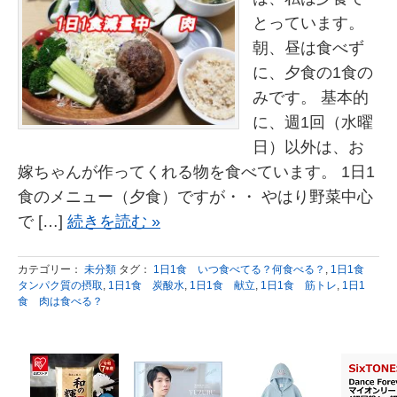
とっています。
朝、昼は食べず
に、夕食の1食の
みです。 基本的
に、週1回（水曜
日）以外は、お
嫁ちゃんが作ってくれる物を食べています。 1日1
食のメニュー（夕食）ですが・・ やはり野菜中心
で […]
続きを読む »
カテゴリー：
未分類
タグ：
1日1食 いつ食べてる？何食べる？
,
1日1食
タンパク質の摂取
,
1日1食 炭酸水
,
1日1食 献立
,
1日1食 筋トレ
,
1日1
食 肉は食べる？