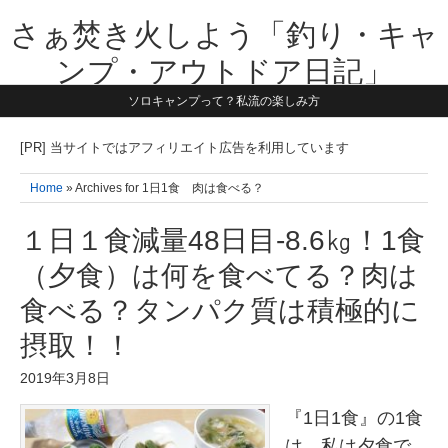
さぁ焚き火しよう「釣り・キャ
ンプ・アウトドア日記」
ソロキャンプって？私流の楽しみ方
【テーマは子供と一緒に本気で遊ぶ】1981年うまれ・横浜在住。妻と3
人の子供の5人家族です。子供と本気で遊び愉しんだ事を書いていきま
す。同じ世代のお父さんに読んで頂けたら嬉しいです！よろしくお願い
[PR] 当サイトではアフィリエイト広告を利用しています
致します！！
Home
» Archives for 1日1食 肉は食べる？
１日１食減量48日目-8.6㎏！1食
（夕食）は何を食べてる？肉は
食べる？タンパク質は積極的に
摂取！！
2019年3月8日
『1日1食』の1食
は、私は夕食で