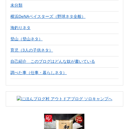
未分類
横浜DeNAベイスターズ（野球ネタ全般）
海釣りネタ
登山（登山ネタ）
育児（3人の子供ネタ）
自己紹介 このブログはどんな奴が書いている
調べた事（仕事・暮らしネタ）