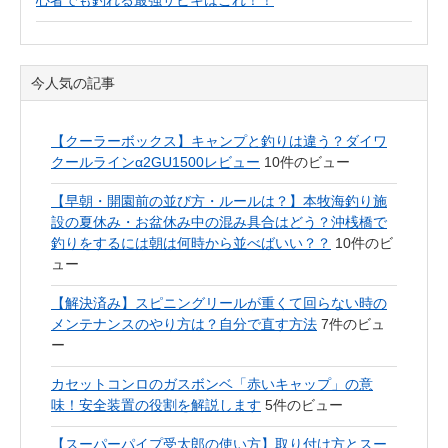
心者でも釣れる最強サビキはこれ！！
今人気の記事
【クーラーボックス】キャンプと釣りは違う？ダイワ
クールラインα2GU1500レビュー
10件のビュー
【早朝・開園前の並び方・ルールは？】本牧海釣り施
設の夏休み・お盆休み中の混み具合はどう？沖桟橋で
釣りをするには朝は何時から並べばいい？？
10件のビ
ュー
【解決済み】スピニングリールが重くて回らない時の
メンテナンスのやり方は？自分で直す方法
7件のビュ
ー
カセットコンロのガスボンベ「赤いキャップ」の意
味！安全装置の役割を解説します
5件のビュー
【スーパーパイプ受太郎の使い方】取り付け方とスー