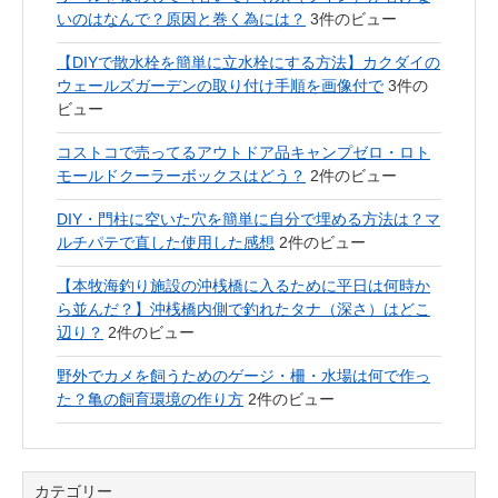
いのはなんで？原因と巻く為には？
3件のビュー
【DIYで散水栓を簡単に立水栓にする方法】カクダイの
ウェールズガーデンの取り付け手順を画像付で
3件の
ビュー
コストコで売ってるアウトドア品キャンプゼロ・ロト
モールドクーラーボックスはどう？
2件のビュー
DIY・門柱に空いた穴を簡単に自分で埋める方法は？マ
ルチパテで直した使用した感想
2件のビュー
【本牧海釣り施設の沖桟橋に入るために平日は何時か
ら並んだ？】沖桟橋内側で釣れたタナ（深さ）はどこ
辺り？
2件のビュー
野外でカメを飼うためのゲージ・柵・水場は何で作っ
た？亀の飼育環境の作り方
2件のビュー
カテゴリー