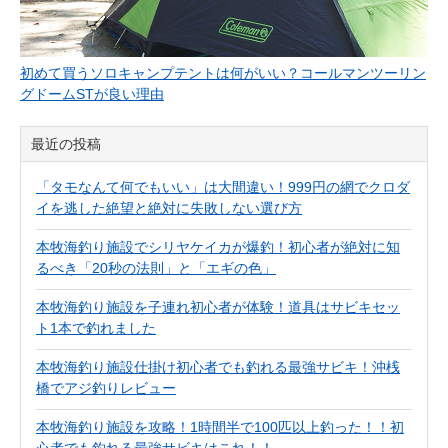
初めて買うソロキャンプテントは何がいい？コールマンツーリン
グドームSTが良い理由
最近の投稿
「タモなんて何でもいい」は大間違い！999円の網でクロダ
イを逃した絶望と絶対に失敗しない選び方
本牧海釣り施設でシリヤケイカが爆釣！初心者が絶対に知
るべき「20秒の法則」と「エギの色」
本牧海釣り施設を子連れ初心者が体験！道具はサビキセッ
ト1本で釣れました
本牧海釣り施設仕掛け初心者でも釣れる最強サビキ！沖桟
橋でアジ釣りレビュー
本牧海釣り施設を攻略！1時間半で100匹以上釣った！！初