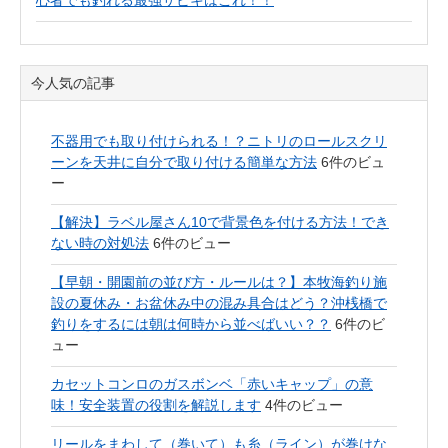
心者でも釣れる最強サビキはこれ！！
今人気の記事
不器用でも取り付けられる！？ニトリのロールスクリ
ーンを天井に自分で取り付ける簡単な方法
6件のビュ
ー
【解決】ラベル屋さん10で背景色を付ける方法！でき
ない時の対処法
6件のビュー
【早朝・開園前の並び方・ルールは？】本牧海釣り施
設の夏休み・お盆休み中の混み具合はどう？沖桟橋で
釣りをするには朝は何時から並べばいい？？
6件のビ
ュー
カセットコンロのガスボンベ「赤いキャップ」の意
味！安全装置の役割を解説します
4件のビュー
リールをまわして（巻いて）も糸（ライン）が巻けな