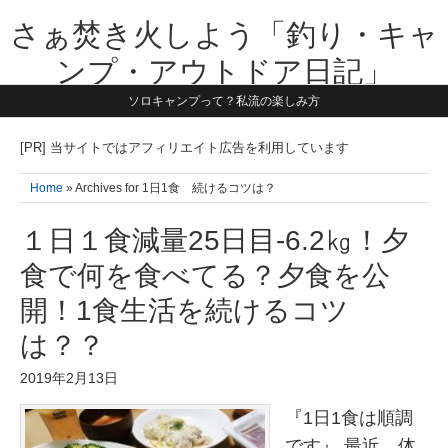
さぁ焚き火しよう「釣り・キャ
ンプ・アウトドア日記」
ソロキャンプって？私流の楽しみ方
【テーマは子供と一緒に本気で遊ぶ】1981年うまれ・横浜在住。妻と3
人の子供の5人家族です。子供と本気で遊び愉しんだ事を書いていきま
す。同じ世代のお父さんに読んで頂けたら嬉しいです！よろしくお願い
[PR] 当サイトではアフィリエイト広告を利用しています
致します！！
Home
» Archives for 1日1食 続けるコツは？
１日１食減量25日目-6.2㎏！夕
食で何を食べてる？夕食を公
開！1食生活を続けるコツ
は？？
2019年2月13日
『1日1食は順調
です』 最近、体