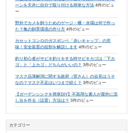
ーンを天井に自分で取り付ける簡単な方法
4件のビュ
ー
野外でカメを飼うためのゲージ・柵・水場は何で作っ
た？亀の飼育環境の作り方
4件のビュー
カセットコンロのガスボンベ「赤いキャップ」の意
味！安全装置の役割を解説します
4件のビュー
釣り初心者がサビキ釣りをする時サビキカゴは「下カ
ゴ」と「上カゴ」どちらがいいの？
3件のビュー
マスク品薄解消に関する政府（菅さん）の会見はうそ
なの？マスク不足はいつまで続く？
3件のビュー
【ガーデンシンクを簡単DIY】不器用な素人が屋外に流
し台を作る（設置）方法は？
3件のビュー
カテゴリー