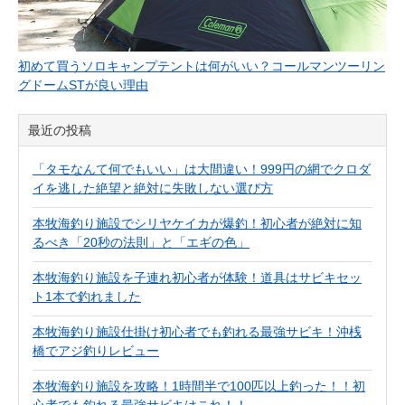
初めて買うソロキャンプテントは何がいい？コールマンツーリン
グドームSTが良い理由
最近の投稿
「タモなんて何でもいい」は大間違い！999円の網でクロダ
イを逃した絶望と絶対に失敗しない選び方
本牧海釣り施設でシリヤケイカが爆釣！初心者が絶対に知
るべき「20秒の法則」と「エギの色」
本牧海釣り施設を子連れ初心者が体験！道具はサビキセッ
ト1本で釣れました
本牧海釣り施設仕掛け初心者でも釣れる最強サビキ！沖桟
橋でアジ釣りレビュー
本牧海釣り施設を攻略！1時間半で100匹以上釣った！！初