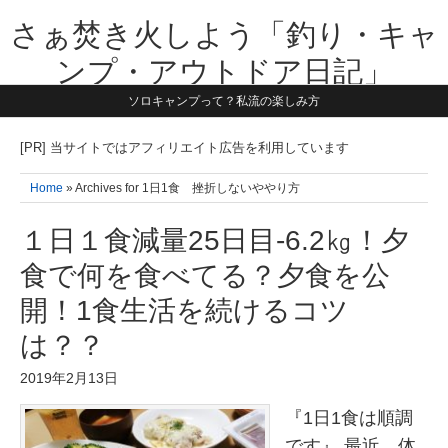
さぁ焚き火しよう「釣り・キャ
ンプ・アウトドア日記」
ソロキャンプって？私流の楽しみ方
【テーマは子供と一緒に本気で遊ぶ】1981年うまれ・横浜在住。妻と3
人の子供の5人家族です。子供と本気で遊び愉しんだ事を書いていきま
す。同じ世代のお父さんに読んで頂けたら嬉しいです！よろしくお願い
[PR] 当サイトではアフィリエイト広告を利用しています
致します！！
Home
» Archives for 1日1食 挫折しないややり方
１日１食減量25日目-6.2㎏！夕
食で何を食べてる？夕食を公
開！1食生活を続けるコツ
は？？
2019年2月13日
『1日1食は順調
です』 最近、体