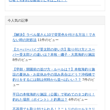
心者でも釣れる最強サビキはこれ！！
今人気の記事
【解決】ラベル屋さん10で背景色を付ける方法！でき
ない時の対処法
11件のビュー
【スーパーパイプ受太郎の使い方】取り付け方とスー
パー受太郎との違いは？本牧・磯子・大黒海釣り施設
8件のビュー
【早朝・開園前の並び方・ルールは？】本牧海釣り施
設の夏休み・お盆休み中の混み具合はどう？沖桟橋で
釣りをするには朝は何時から並べばいい？？
7件のビ
ュー
平日の本牧海釣り施設（公園）で初めてのタコ釣り！
釣れた場所（ポイント）と釣果は？
4件のビュー
不器用でも取り付けられる！？ニトリのロールスクリ