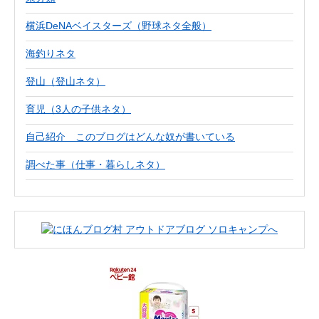
横浜DeNAベイスターズ（野球ネタ全般）
海釣りネタ
登山（登山ネタ）
育児（3人の子供ネタ）
自己紹介 このブログはどんな奴が書いている
調べた事（仕事・暮らしネタ）