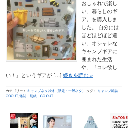
おしゃれで楽し
い、暮らしのギ
ア。を購入しま
した。 自分には
ほどほどほど遠
い、オシャレな
キャンプギアに
囲まれた生活
や、『コレ欲し
い！』というギアが […]
続きを読む »
カテゴリー：
キャンプネタ以外（話題・一般ネタ）
タグ：
キャンプ雑誌
GOOUT
,
雑誌 別紙 GO OUT