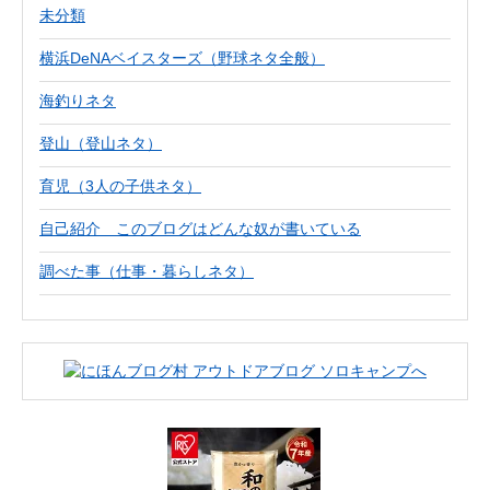
未分類
横浜DeNAベイスターズ（野球ネタ全般）
海釣りネタ
登山（登山ネタ）
育児（3人の子供ネタ）
自己紹介 このブログはどんな奴が書いている
調べた事（仕事・暮らしネタ）