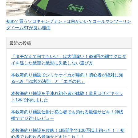
初めて買うソロキャンプテントは何がいい？コールマンツーリン
グドームSTが良い理由
最近の投稿
「タモなんて何でもいい」は大間違い！999円の網でクロダ
イを逃した絶望と絶対に失敗しない選び方
本牧海釣り施設でシリヤケイカが爆釣！初心者が絶対に知
るべき「20秒の法則」と「エギの色」
本牧海釣り施設を子連れ初心者が体験！道具はサビキセッ
ト1本で釣れました
本牧海釣り施設仕掛け初心者でも釣れる最強サビキ！沖桟
橋でアジ釣りレビュー
本牧海釣り施設を攻略！1時間半で100匹以上釣った！！初
心者でも釣れる最強サビキはこれ！！