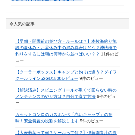
今人気の記事
【早朝・開園前の並び方・ルールは？】本牧海釣り施
設の夏休み・お盆休み中の混み具合はどう？沖桟橋で
釣りをするには朝は何時から並べばいい？？
11件のビ
ュー
【クーラーボックス】キャンプと釣りは違う？ダイワ
クールラインα2GU1500レビュー
9件のビュー
【解決済み】スピニングリールが重くて回らない時の
メンテナンスのやり方は？自分で直す方法
6件のビュ
ー
カセットコンロのガスボンベ「赤いキャップ」の意
味！安全装置の役割を解説します
5件のビュー
【大麦若葉って何？ケールって何？】伊藤園青汁の原