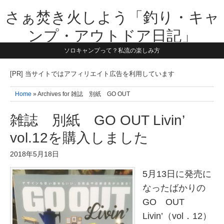
さぁ焚き火しよう「釣り・キャ
ンプ・アウトドア日記」
ソロキャンプって？私流の楽しみ方
【テーマは子供と一緒に本気で遊ぶ】1981年うまれ・横浜在住。妻と3
人の子供の5人家族です。子供と本気で遊び愉しんだ事を書いていきま
す。同じ世代のお父さんに読んで頂けたら嬉しいです！よろしくお願い
[PR] 当サイトではアフィリエイト広告を利用しています
致します！！
Home
» Archives for 雑誌 別紙 GO OUT
雑誌 別紙 GO OUT Livin’
vol.12を購入しました
2018年5月18日
5月13日に発売に
なったばかりの
GO OUT
Livin’（vol．12）