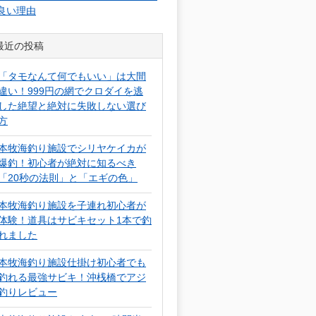
良い理由
最近の投稿
「タモなんて何でもいい」は大間
違い！999円の網でクロダイを逃
した絶望と絶対に失敗しない選び
方
本牧海釣り施設でシリヤケイカが
爆釣！初心者が絶対に知るべき
「20秒の法則」と「エギの色」
本牧海釣り施設を子連れ初心者が
体験！道具はサビキセット1本で釣
れました
本牧海釣り施設仕掛け初心者でも
釣れる最強サビキ！沖桟橋でアジ
釣りレビュー