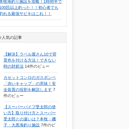
本牧海釣り施設を攻略！1時間半で
100匹以上釣った！！初心者でも
釣れる最強サビキはこれ！！
今人気の記事
【解決】ラベル屋さん10で背
景色を付ける方法！できない
時の対処法
14件のビュー
カセットコンロのガスボンベ
「赤いキャップ」の意味！安
全装置の役割を解説します
7
件のビュー
【スーパーパイプ受太郎の使
い方】取り付け方とスーパー
受太郎との違いは？本牧・磯
子・大黒海釣り施設
7件のビ