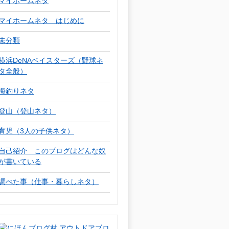
マイホームネタ
マイホームネタ はじめに
未分類
横浜DeNAベイスターズ（野球ネ
タ全般）
海釣りネタ
登山（登山ネタ）
育児（3人の子供ネタ）
自己紹介 このブログはどんな奴
が書いている
調べた事（仕事・暮らしネタ）