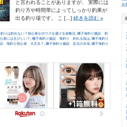
と言われることがありますが、 実際には
が
釣り方や時間帯によってしっかり釣果が
出る釣り場です。 こ […]
続きを読む »
海釣りは釣れない？初心者がボウズを避ける攻略法
,
磯子海釣り施設 初
心者にはきびしい？
,
磯子海釣り施設 海釣り 釣れる魚は
,
磯子海釣り
設 海釣り初心者 大丈夫？
,
磯子海釣り施設 足元の水深
,
磯子海釣り