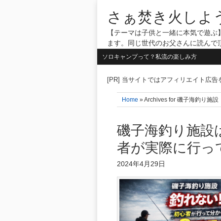
さぁ焚き火しよ
【テーマは子供と一緒に本気で遊ぶ】
ます。同じ世代のお父さんに読んで
ソロキャンプって？私流の楽しみ方
[PR] 当サイトではアフィリエイト広
Home
» Archives for 磯子海釣り
磯子海釣り施設
者が実際に行っ
2024年4月29日