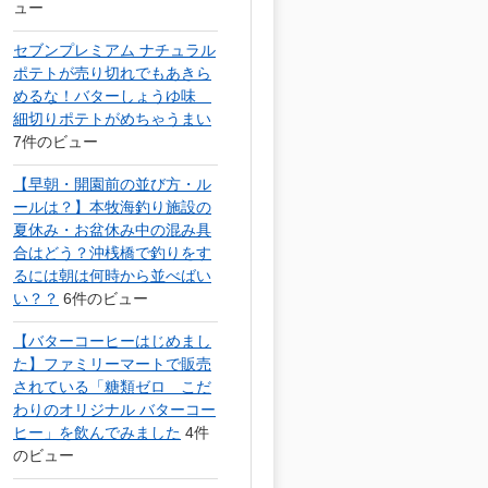
ュー
セブンプレミアム ナチュラル
ポテトが売り切れでもあきら
めるな！バターしょうゆ味
細切りポテトがめちゃうまい
7件のビュー
【早朝・開園前の並び方・ル
ールは？】本牧海釣り施設の
夏休み・お盆休み中の混み具
合はどう？沖桟橋で釣りをす
るには朝は何時から並べばい
い？？
6件のビュー
【バターコーヒーはじめまし
た】ファミリーマートで販売
されている「糖類ゼロ こだ
わりのオリジナル バターコー
ヒー」を飲んでみました
4件
のビュー