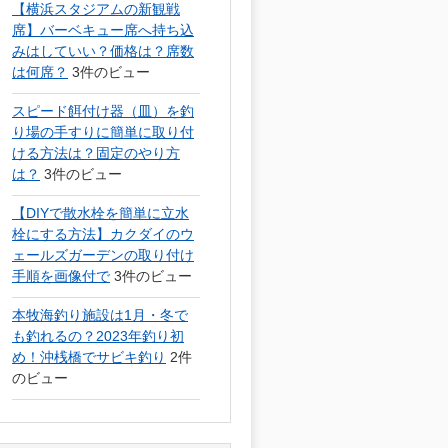
【横浜スタジアムの新観戦
席】バーベキュー席へ持ち込
みはしていい？価格は？席数
は何席？
3件のビュー
スピード餌付け器（皿）を釣
り場の手すりに簡単に取り付
ける方法は？固定のやり方
は？
3件のビュー
【DIYで散水栓を簡単に立水
栓にする方法】カクダイのウ
ェールズガーデンの取り付け
手順を画像付で
3件のビュー
本牧海釣り施設は1月・冬で
も釣れるの？2023年釣り初
め！沖桟橋でサビキ釣り
2件
のビュー