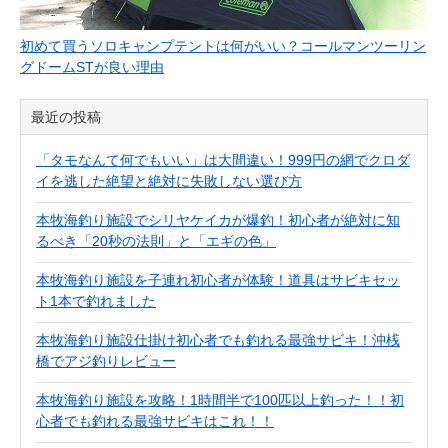
初めて買うソロキャンプテントは何がいい？コールマンツーリン
グドームSTが良い理由
最近の投稿
「タモなんて何でもいい」は大間違い！999円の網でクロダ
イを逃した絶望と絶対に失敗しない選び方
本牧海釣り施設でシリヤケイカが爆釣！初心者が絶対に知
るべき「20秒の法則」と「エギの色」
本牧海釣り施設を子連れ初心者が体験！道具はサビキセッ
ト1本で釣れました
本牧海釣り施設仕掛け初心者でも釣れる最強サビキ！沖桟
橋でアジ釣りレビュー
本牧海釣り施設を攻略！1時間半で100匹以上釣った！！初
心者でも釣れる最強サビキはこれ！！