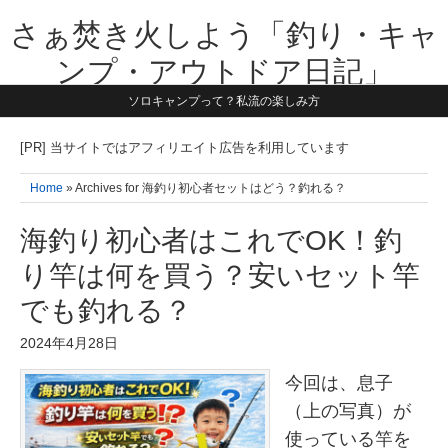
さぁ焚き火しよう「釣り・キャ
ンプ・アウトドア日記」
ソロキャンプって？私流の楽しみ方
【テーマは子供と一緒に本気で遊ぶ】1981年うまれ・横浜在住。妻と3
人の子供の5人家族です。子供と本気で遊び愉しんだ事を書いていきま
す。同じ世代のお父さんに読んで頂けたら嬉しいです！よろしくお願い
[PR] 当サイトではアフィリエイト広告を利用しています
致します！！
Home
» Archives for 海釣り初心者セットはどう？釣れる？
海釣り初心者はこれでOK！釣
り竿は何を買う？安いセット竿
でも釣れる？
2024年4月28日
今回は、息子
（上の写真）が
使っている竿を