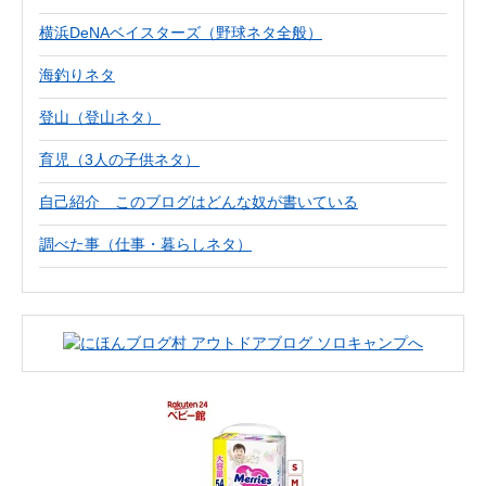
横浜DeNAベイスターズ（野球ネタ全般）
海釣りネタ
登山（登山ネタ）
育児（3人の子供ネタ）
自己紹介 このブログはどんな奴が書いている
調べた事（仕事・暮らしネタ）