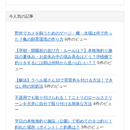
今人気の記事
野外でカメを飼うためのゲージ・柵・水場は何で作っ
た？亀の飼育環境の作り方
6件のビュー
【早朝・開園前の並び方・ルールは？】本牧海釣り施
設の夏休み・お盆休み中の混み具合はどう？沖桟橋で
釣りをするには朝は何時から並べばいい？？
5件のビ
ュー
【解決】ラベル屋さん10で背景色を付ける方法！でき
ない時の対処法
5件のビュー
不器用でも取り付けられる！？ニトリのロールスクリ
ーンを天井に自分で取り付ける簡単な方法
4件のビュ
ー
平日の本牧海釣り施設（公園）で初めてのタコ釣り！
釣れた場所（ポイント）と釣果は？
3件のビュー