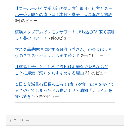
【スーパーパイプ受太郎の使い方】取り付け方とスー
パー受太郎との違いは？本牧・磯子・大黒海釣り施設
3件のビュー
横浜スタジアムでレモンサワー！“持ち込み”が安く美味
しく呑むコツ！！
2件のビュー
マスク品薄解消に関する政府（菅さん）の会見はうそ
なの？マスク不足はいつまで続く？
2件のビュー
【横浜】子供とはじめて海釣りを無料でやるならど
こ？根岸港（湾）をおすすめする理由
2件のビュー
１日１食減量47日目-8.1㎏！1食（夕食）は何を食べて
る？やってしまったドカ食い！ザ・油物『フライ』を
食べ過ぎた
2件のビュー
カテゴリー