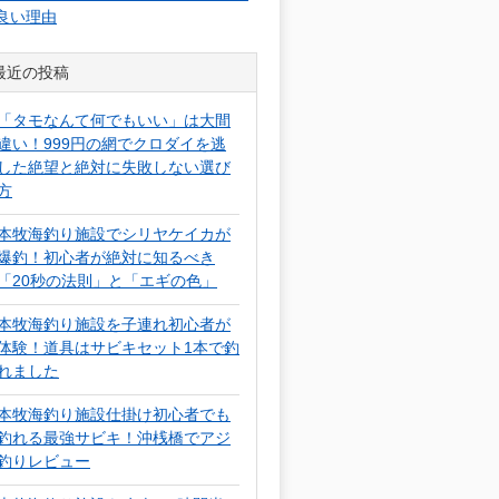
良い理由
最近の投稿
「タモなんて何でもいい」は大間
違い！999円の網でクロダイを逃
した絶望と絶対に失敗しない選び
方
本牧海釣り施設でシリヤケイカが
爆釣！初心者が絶対に知るべき
「20秒の法則」と「エギの色」
本牧海釣り施設を子連れ初心者が
体験！道具はサビキセット1本で釣
れました
本牧海釣り施設仕掛け初心者でも
釣れる最強サビキ！沖桟橋でアジ
釣りレビュー