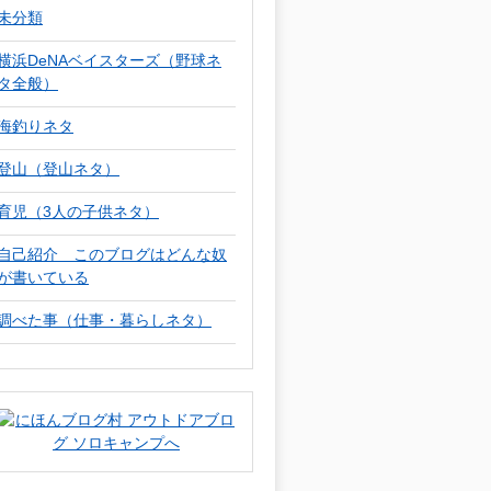
未分類
横浜DeNAベイスターズ（野球ネ
タ全般）
海釣りネタ
登山（登山ネタ）
育児（3人の子供ネタ）
自己紹介 このブログはどんな奴
が書いている
調べた事（仕事・暮らしネタ）