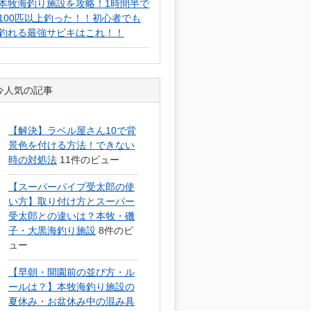
本牧海釣り施設を攻略！1時間半で
100匹以上釣った！！初心者でも
釣れる最強サビキはこれ！！
今人気の記事
【解決】ラベル屋さん10で背
景色を付ける方法！できない
時の対処法
11件のビュー
【スーパーパイプ受太郎の使
い方】取り付け方とスーパー
受太郎との違いは？本牧・磯
子・大黒海釣り施設
8件のビ
ュー
【早朝・開園前の並び方・ル
ールは？】本牧海釣り施設の
夏休み・お盆休み中の混み具