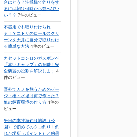
合はどう？沖桟橋で釣りをす
るには朝は何時から並べばい
い？？
7件のビュー
不器用でも取り付けられ
る！？ニトリのロールスクリ
ーンを天井に自分で取り付け
る簡単な方法
4件のビュー
カセットコンロのガスボンベ
「赤いキャップ」の意味！安
全装置の役割を解説します
4
件のビュー
野外でカメを飼うためのゲー
ジ・柵・水場は何で作った？
亀の飼育環境の作り方
4件の
ビュー
平日の本牧海釣り施設（公
園）で初めてのタコ釣り！釣
れた場所（ポイント）と釣果