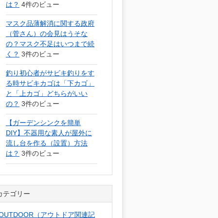
は？
4件のビュー
マスク品薄解消に関する政府
（菅さん）の会見はうそな
の？マスク不足はいつまで続
く？
3件のビュー
釣り初心者がサビキ釣りをす
る時サビキカゴは「下カゴ」
と「上カゴ」どちらがいい
の？
3件のビュー
【ガーデンシンクを簡単
DIY】不器用な素人が屋外に
流し台を作る（設置）方法
は？
3件のビュー
カテゴリー
OUTDOOR（アウトドア関連記