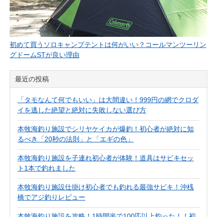
初めて買うソロキャンプテントは何がいい？コールマンツーリン
グドームSTが良い理由
最近の投稿
「タモなんて何でもいい」は大間違い！999円の網でクロダ
イを逃した絶望と絶対に失敗しない選び方
本牧海釣り施設でシリヤケイカが爆釣！初心者が絶対に知
るべき「20秒の法則」と「エギの色」
本牧海釣り施設を子連れ初心者が体験！道具はサビキセッ
ト1本で釣れました
本牧海釣り施設仕掛け初心者でも釣れる最強サビキ！沖桟
橋でアジ釣りレビュー
本牧海釣り施設を攻略！1時間半で100匹以上釣った！！初