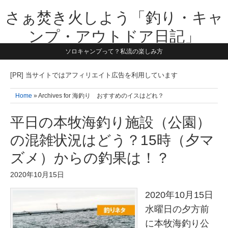
さぁ焚き火しよう「釣り・キャ
ンプ・アウトドア日記」
ソロキャンプって？私流の楽しみ方
【テーマは子供と一緒に本気で遊ぶ】1981年うまれ・横浜在住。妻と3
人の子供の5人家族です。子供と本気で遊び愉しんだ事を書いていきま
す。同じ世代のお父さんに読んで頂けたら嬉しいです！よろしくお願い
[PR] 当サイトではアフィリエイト広告を利用しています
致します！！
Home
» Archives for 海釣り おすすめのイスはどれ？
平日の本牧海釣り施設（公園）
の混雑状況はどう？15時（夕マ
ズメ）からの釣果は！？
2020年10月15日
2020年10月15日
水曜日の夕方前
に本牧海釣り公