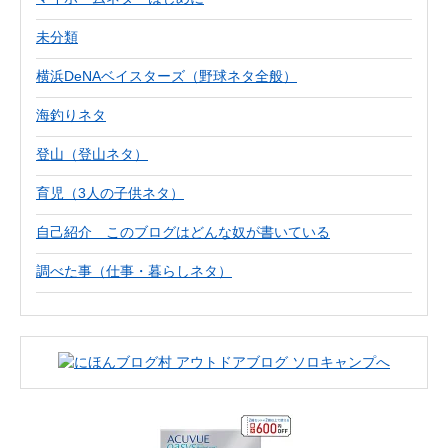
未分類
横浜DeNAベイスターズ（野球ネタ全般）
海釣りネタ
登山（登山ネタ）
育児（3人の子供ネタ）
自己紹介 このブログはどんな奴が書いている
調べた事（仕事・暮らしネタ）