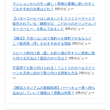
マンションからの引っ越し！荷物の運搬に使いやすく
ておすすめの台車はどれ？
4件のビュー
【バターコーヒーはじめました】ファミリーマートで
販売されている「糖類ゼロ こだわりのオリジナル バ
ターコーヒー」を飲んでみました
4件のビュー
【横浜】子供とはじめて海釣りを無料でやるならど
こ？根岸港（湾）をおすすめする理由
3件のビュー
スピード餌付け器（皿）を釣り場の手すりに簡単に取
り付ける方法は？固定のやり方は？
3件のビュー
不器用でも取り付けられる！？ニトリのロールスクリ
ーンを天井に自分で取り付ける簡単な方法
2件のビュ
ー
【横浜スタジアムの新観戦席】バーベキュー席へ持ち
込みはしていい？価格は？席数は何席？
2件のビュー