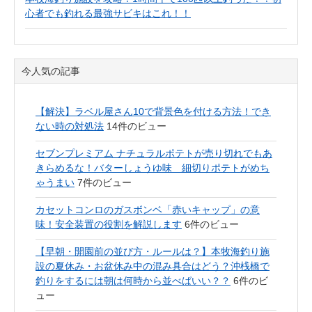
心者でも釣れる最強サビキはこれ！！
今人気の記事
【解決】ラベル屋さん10で背景色を付ける方法！でき
ない時の対処法
14件のビュー
セブンプレミアム ナチュラルポテトが売り切れでもあ
きらめるな！バターしょうゆ味 細切りポテトがめち
ゃうまい
7件のビュー
カセットコンロのガスボンベ「赤いキャップ」の意
味！安全装置の役割を解説します
6件のビュー
【早朝・開園前の並び方・ルールは？】本牧海釣り施
設の夏休み・お盆休み中の混み具合はどう？沖桟橋で
釣りをするには朝は何時から並べばいい？？
6件のビ
ュー