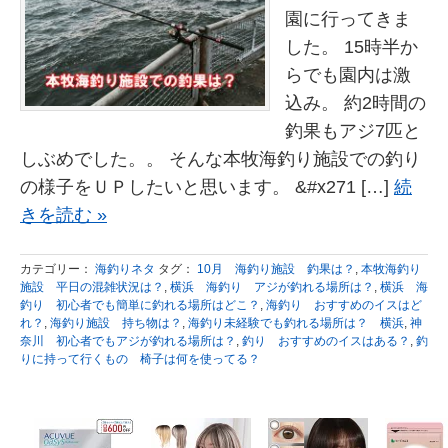
園に行ってきま
した。 15時半か
らでも園内は激
込み。 約2時間の
釣果もアジ7匹と
しぶめでした。。 そんな本牧海釣り施設での釣り
の様子をＵＰしたいと思います。 &#x271 […]
続
きを読む »
カテゴリー：
海釣りネタ
タグ：
10月 海釣り施設 釣果は？
,
本牧海釣り
施設 平日の混雑状況は？
,
横浜 海釣り アジが釣れる場所は？
,
横浜 海
釣り 初心者でも簡単に釣れる場所はどこ？
,
海釣り おすすめのイスはど
れ？
,
海釣り施設 持ち物は？
,
海釣り未経験でも釣れる場所は？ 横浜
,
神
奈川 初心者でもアジが釣れる場所は？
,
釣り おすすめのイスはある？
,
釣
りに持って行くもの 椅子は何を使ってる？