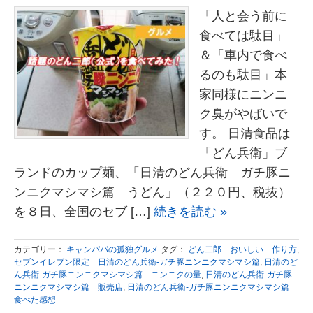
「人と会う前に
食べては駄目」
＆「車内で食べ
るのも駄目」本
家同様にニンニ
ク臭がやばいで
す。 日清食品は
「どん兵衛」ブ
ランドのカップ麺、「日清のどん兵衛 ガチ豚ニ
ンニクマシマシ篇 うどん」（２２０円、税抜）
を８日、全国のセブ […]
続きを読む »
カテゴリー：
キャンパパの孤独グルメ
タグ：
どん二郎 おいしい 作り方
,
セブンイレブン限定 日清のどん兵衛-ガチ豚ニンニクマシマシ篇
,
日清のど
ん兵衛-ガチ豚ニンニクマシマシ篇 ニンニクの量
,
日清のどん兵衛-ガチ豚
ニンニクマシマシ篇 販売店
,
日清のどん兵衛-ガチ豚ニンニクマシマシ篇
食べた感想