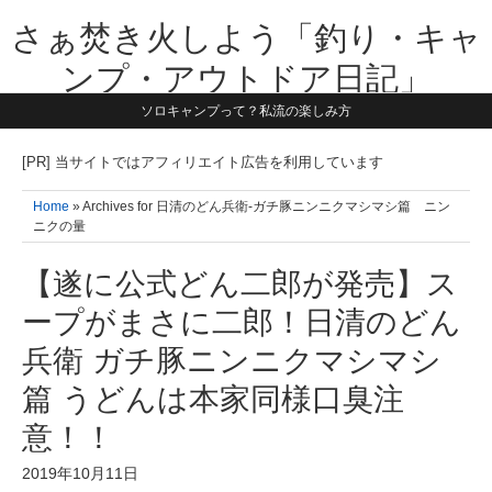
さぁ焚き火しよう「釣り・キャ
ンプ・アウトドア日記」
ソロキャンプって？私流の楽しみ方
【テーマは子供と一緒に本気で遊ぶ】1981年うまれ・横浜在住。妻と3
人の子供の5人家族です。子供と本気で遊び愉しんだ事を書いていきま
す。同じ世代のお父さんに読んで頂けたら嬉しいです！よろしくお願い
[PR] 当サイトではアフィリエイト広告を利用しています
致します！！
Home
» Archives for 日清のどん兵衛-ガチ豚ニンニクマシマシ篇 ニン
ニクの量
【遂に公式どん二郎が発売】ス
ープがまさに二郎！日清のどん
兵衛 ガチ豚ニンニクマシマシ
篇 うどんは本家同様口臭注
意！！
2019年10月11日