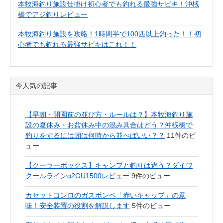
本牧海釣り施設仕掛け初心者でも釣れる最強サビキ！沖桟
橋でアジ釣りレビュー
本牧海釣り施設を攻略！1時間半で100匹以上釣った！！初
心者でも釣れる最強サビキはこれ！！
今人気の記事
【早朝・開園前の並び方・ルールは？】本牧海釣り施
設の夏休み・お盆休み中の混み具合はどう？沖桟橋で
釣りをするには朝は何時から並べばいい？？
11件のビ
ュー
【クーラーボックス】キャンプと釣りは違う？ダイワ
クールラインα2GU1500レビュー
9件のビュー
カセットコンロのガスボンベ「赤いキャップ」の意
味！安全装置の役割を解説します
5件のビュー