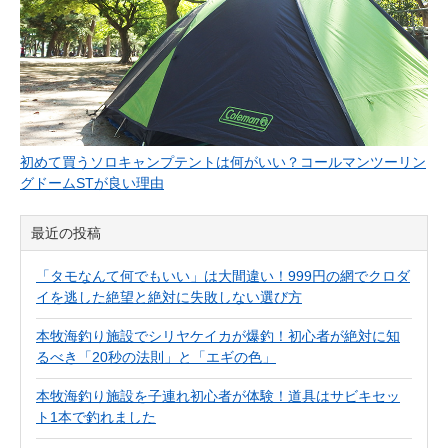
初めて買うソロキャンプテントは何がいい？コールマンツーリン
グドームSTが良い理由
最近の投稿
「タモなんて何でもいい」は大間違い！999円の網でクロダ
イを逃した絶望と絶対に失敗しない選び方
本牧海釣り施設でシリヤケイカが爆釣！初心者が絶対に知
るべき「20秒の法則」と「エギの色」
本牧海釣り施設を子連れ初心者が体験！道具はサビキセッ
ト1本で釣れました