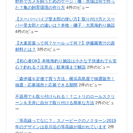
野外でカメを飼うためのゲージ・柵・水場は何で作っ
た？亀の飼育環境の作り方
4件のビュー
【スーパーパイプ受太郎の使い方】取り付け方とスー
パー受太郎との違いは？本牧・磯子・大黒海釣り施設
4件のビュー
【大麦若葉って何？ケールって何？】伊藤園青汁の原
材料とは？
3件のビュー
【初心者OK】本牧海釣り施設は小さな子供連れでも安
心？釣れる？注意点・駐車場まで解説
2件のビュー
「森伊蔵を定価で買う方法」横浜高島屋で抽選販売！
抽選・応募場所と応募できる期間
2件のビュー
不器用でも取り付けられる！？ニトリのロールスクリ
ーンを天井に自分で取り付ける簡単な方法
2件のビュ
ー
「等高線ってなに？」スノーピークのノクターン2019
年のデザインは谷川岳の等高線が描かれています
2件