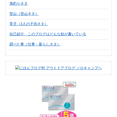
海釣りネタ
登山（登山ネタ）
育児（3人の子供ネタ）
自己紹介 このブログはどんな奴が書いている
調べた事（仕事・暮らしネタ）