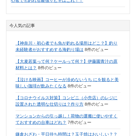
心者でも釣れる最強サビキはこれ！！
今人気の記事
【神奈川・初心者でも魚が釣れる場所はどこ？】釣り
未経験者がおすすめする海釣り場は
8件のビュー
【大麦若葉って何？ケールって何？】伊藤園青汁の原
材料とは？
8件のビュー
【泣ける映画】コーヒーが冷めないうち にを観ると美
味しい珈琲が飲みたくなる
8件のビュー
【コロナウイルス対策】コンビニ（小売店）のレジに
設置された透明な仕切りは？作り方
8件のビュー
マンションからの引っ越し！荷物の運搬に使いやすく
ておすすめの台車はどれ？
7件のビュー
鎌倉おざわ・平日待ち時間は？玉子焼はおいしい？？