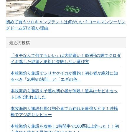
初めて買うソロキャンプテントは何がいい？コールマンツーリン
グドームSTが良い理由
最近の投稿
「タモなんて何でもいい」は大間違い！999円の網でクロダ
イを逃した絶望と絶対に失敗しない選び方
本牧海釣り施設でシリヤケイカが爆釣！初心者が絶対に知
るべき「20秒の法則」と「エギの色」
本牧海釣り施設を子連れ初心者が体験！道具はサビキセッ
ト1本で釣れました
本牧海釣り施設仕掛け初心者でも釣れる最強サビキ！沖桟
橋でアジ釣りレビュー
本牧海釣り施設を攻略！1時間半で100匹以上釣った！！初