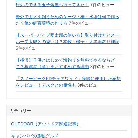
行列のできる玉子焼屋へ行ってきた！
7件のビュー
野外でカメを飼うためのゲージ・柵・水場は何で作っ
た？亀の飼育環境の作り方
7件のビュー
【スーパーパイプ受太郎の使い方】取り付け方とスー
パー受太郎との違いは？本牧・磯子・大黒海釣り施設
5件のビュー
【横浜】子供とはじめて海釣りを無料でやるならど
こ？根岸港（湾）をおすすめする理由
3件のビュー
「スノーピークFDチェアワイド」実際に使用した感想
をレビュー！デスクとの相性も
3件のビュー
カテゴリー
OUTDOOR（アウトドア関連記事）
キャンパパの孤独グルメ