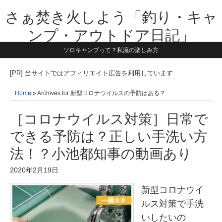
さぁ焚き火しよう「釣り・キャ
ンプ・アウトドア日記」
ソロキャンプって？私流の楽しみ方
【テーマは子供と一緒に本気で遊ぶ】1981年うまれ・横浜在住。妻と3
人の子供の5人家族です。子供と本気で遊び愉しんだ事を書いていきま
す。同じ世代のお父さんに読んで頂けたら嬉しいです！よろしくお願い
[PR] 当サイトではアフィリエイト広告を利用しています
致します！！
Home
» Archives for 新型コロナウイルスの予防はある？
［コロナウイルス対策］日常で
できる予防は？正しい手洗い方
法！？小池都知事の動画あり
2020年2月19日
新型コロナウイ
ルス対策で手洗
いしたいの