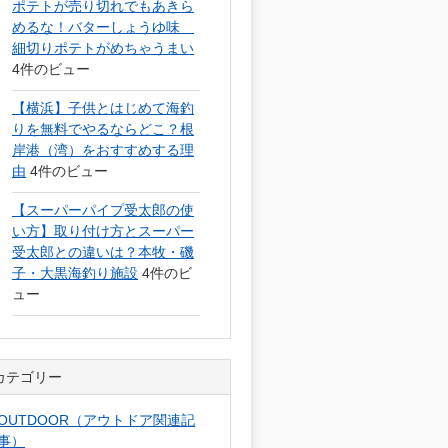
ポテトが売り切れでもあきら
めるな！バターしょうゆ味
細切りポテトがめちゃうまい
4件のビュー
【横浜】子供とはじめて海釣
りを無料でやるならどこ？根
岸港（湾）をおすすめする理
由
4件のビュー
【スーパーパイプ受太郎の使
い方】取り付け方とスーパー
受太郎との違いは？本牧・磯
子・大黒海釣り施設
4件のビ
ュー
カテゴリー
OUTDOOR（アウトドア関連記
事）