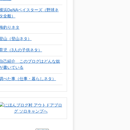
横浜DeNAベイスターズ（野球ネ
タ全般）
海釣りネタ
登山（登山ネタ）
育児（3人の子供ネタ）
自己紹介 このブログはどんな奴
が書いている
調べた事（仕事・暮らしネタ）