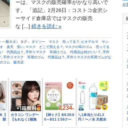
ーは、マスクの販売確率がかなり高いで
が
す。 「追記」2月26日：コストコ金沢シ
ーサイド倉庫店ではマスクの販売
な […]
続きを読む »
・一般ネタ）
タグ：
ダイソー マスク 売ってる？
,
ビオデルマ サン
オ 楽天 安い
,
マスク どこで買える？
,
マスクの耳のゴム 売ってる
い 代用品は？
,
手作りマスク 耳掛けゴム 代用品は何がいい？
,
手作
？
,
手作りマスク 耳用のゴム 代替品は？
,
手作りマスクの耳用ゴムがな
のゴム 販売店