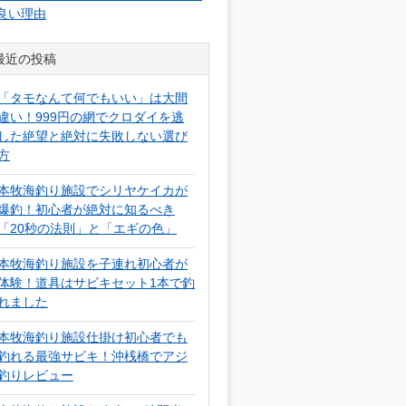
良い理由
最近の投稿
「タモなんて何でもいい」は大間
違い！999円の網でクロダイを逃
した絶望と絶対に失敗しない選び
方
本牧海釣り施設でシリヤケイカが
爆釣！初心者が絶対に知るべき
「20秒の法則」と「エギの色」
本牧海釣り施設を子連れ初心者が
体験！道具はサビキセット1本で釣
れました
本牧海釣り施設仕掛け初心者でも
釣れる最強サビキ！沖桟橋でアジ
釣りレビュー