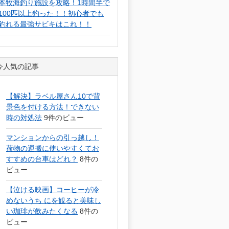
本牧海釣り施設を攻略！1時間半で
100匹以上釣った！！初心者でも
釣れる最強サビキはこれ！！
今人気の記事
【解決】ラベル屋さん10で背
景色を付ける方法！できない
時の対処法
9件のビュー
マンションからの引っ越し！
荷物の運搬に使いやすくてお
すすめの台車はどれ？
8件の
ビュー
【泣ける映画】コーヒーが冷
めないうち にを観ると美味し
い珈琲が飲みたくなる
8件の
ビュー