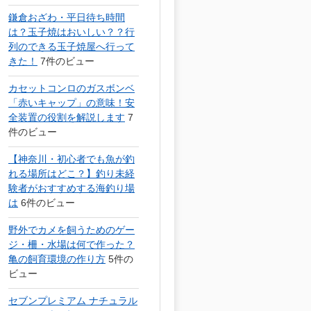
鎌倉おざわ・平日待ち時間
は？玉子焼はおいしい？？行
列のできる玉子焼屋へ行って
きた！
7件のビュー
カセットコンロのガスボンベ
「赤いキャップ」の意味！安
全装置の役割を解説します
7
件のビュー
【神奈川・初心者でも魚が釣
れる場所はどこ？】釣り未経
験者がおすすめする海釣り場
は
6件のビュー
野外でカメを飼うためのゲー
ジ・柵・水場は何で作った？
亀の飼育環境の作り方
5件の
ビュー
セブンプレミアム ナチュラル