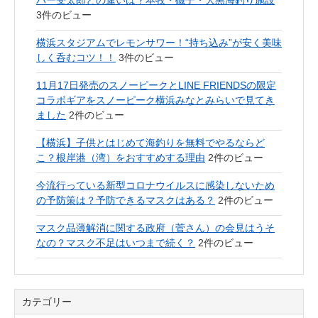
パー受太郎との違いは？本牧・磯子・大黒海釣り施設
3件のビュー
横浜スタジアムでレモンサワー！“持ち込み”が安く美味
しく呑むコツ！！
3件のビュー
11月17日発売のスノーピークとLINE FRIENDSの限定
コラボギアをスノーピーク横浜みなとみらいで見てき
ました
2件のビュー
【横浜】子供とはじめて海釣りを無料でやるならど
こ？根岸港（湾）をおすすめする理由
2件のビュー
今流行っている新型コロナウイルスに感染しないため
の予防策は？予防できるマスクはある？
2件のビュー
マスク品薄解消に関する政府（菅さん）の会見はうそ
なの？マスク不足はいつまで続く？
2件のビュー
カテゴリー