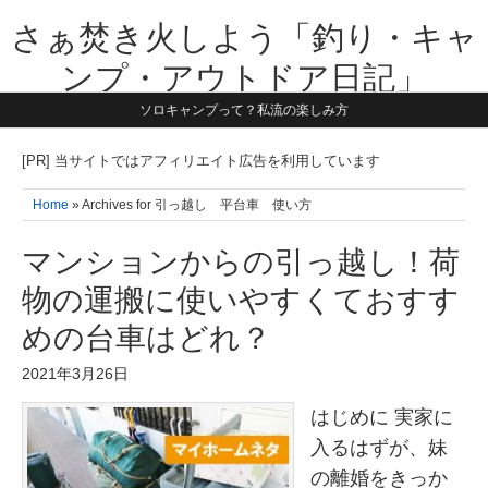
さぁ焚き火しよう「釣り・キャ
ンプ・アウトドア日記」
ソロキャンプって？私流の楽しみ方
【テーマは子供と一緒に本気で遊ぶ】1981年うまれ・横浜在住。妻と3
人の子供の5人家族です。子供と本気で遊び愉しんだ事を書いていきま
す。同じ世代のお父さんに読んで頂けたら嬉しいです！よろしくお願い
[PR] 当サイトではアフィリエイト広告を利用しています
致します！！
Home
» Archives for 引っ越し 平台車 使い方
マンションからの引っ越し！荷
物の運搬に使いやすくておすす
めの台車はどれ？
2021年3月26日
はじめに 実家に
入るはずが、妹
の離婚をきっか