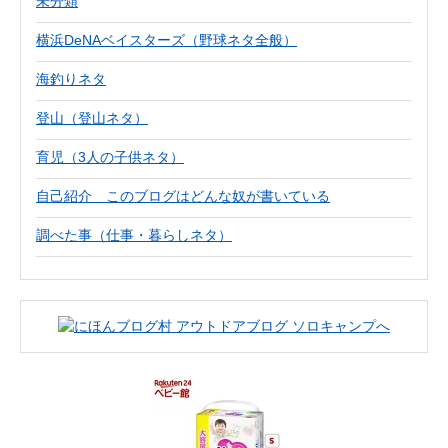
未分類
横浜DeNAベイスターズ（野球ネタ全般）
海釣りネタ
登山（登山ネタ）
育児（3人の子供ネタ）
自己紹介 このブログはどんな奴が書いている
調べた事（仕事・暮らしネタ）