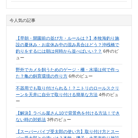
今人気の記事
【早朝・開園前の並び方・ルールは？】本牧海釣り施
設の夏休み・お盆休み中の混み具合はどう？沖桟橋で
釣りをするには朝は何時から並べばいい？？
6件のビ
ュー
野外でカメを飼うためのゲージ・柵・水場は何で作っ
た？亀の飼育環境の作り方
6件のビュー
不器用でも取り付けられる！？ニトリのロールスクリ
ーンを天井に自分で取り付ける簡単な方法
4件のビュ
ー
【解決】ラベル屋さん10で背景色を付ける方法！でき
ない時の対処法
3件のビュー
【スーパーパイプ受太郎の使い方】取り付け方とスー