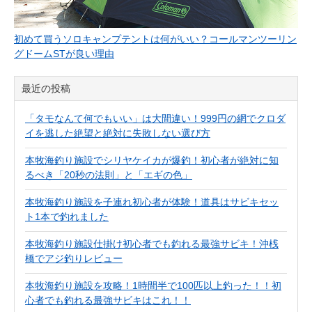
初めて買うソロキャンプテントは何がいい？コールマンツーリン
グドームSTが良い理由
最近の投稿
「タモなんて何でもいい」は大間違い！999円の網でクロダ
イを逃した絶望と絶対に失敗しない選び方
本牧海釣り施設でシリヤケイカが爆釣！初心者が絶対に知
るべき「20秒の法則」と「エギの色」
本牧海釣り施設を子連れ初心者が体験！道具はサビキセッ
ト1本で釣れました
本牧海釣り施設仕掛け初心者でも釣れる最強サビキ！沖桟
橋でアジ釣りレビュー
本牧海釣り施設を攻略！1時間半で100匹以上釣った！！初
心者でも釣れる最強サビキはこれ！！