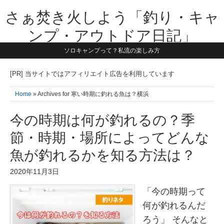
さぁ焚き火しよう「釣り・キャ
ンプ・アウトドア日記」
ソロキャンプって？私流の楽しみ方
【テーマは子供と一緒に本気で遊ぶ】1981年うまれ・横浜在住。妻と3
人の子供の5人家族です。子供と本気で遊び愉しんだ事を書いていきま
す。同じ世代のお父さんに読んで頂けたら嬉しいです！よろしくお願い
[PR] 当サイトではアフィリエイト広告を利用しています
致します！！
Home
» Archives for 寒い時期に釣れる魚は？横浜
今の時期は何が釣れるの？季
節・時期・場所によってどんな
魚が釣れるかを知る方法は？
2020年11月3日
「今の時期って
何が釣れるんだ
ろう」 そんなと