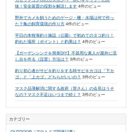
カセットコンロのガスボンベ「赤いキャップ」の意
味！安全装置の役割を解説します
4件のビュー
野外でカメを飼うためのゲージ・柵・水場は何で作っ
た？亀の飼育環境の作り方
4件のビュー
平日の本牧海釣り施設（公園）で初めてのタコ釣り！
釣れた場所（ポイント）と釣果は？
4件のビュー
【ガーデンシンクを簡単DIY】不器用な素人が屋外に流
し台を作る（設置）方法は？
3件のビュー
釣り初心者がサビキ釣りをする時サビキカゴは「下カ
ゴ」と「上カゴ」どちらがいいの？
3件のビュー
マスク品薄解消に関する政府（菅さん）の会見はうそ
なの？マスク不足はいつまで続く？
3件のビュー
カテゴリー
OUTDOOR（アウトドア関連記事）