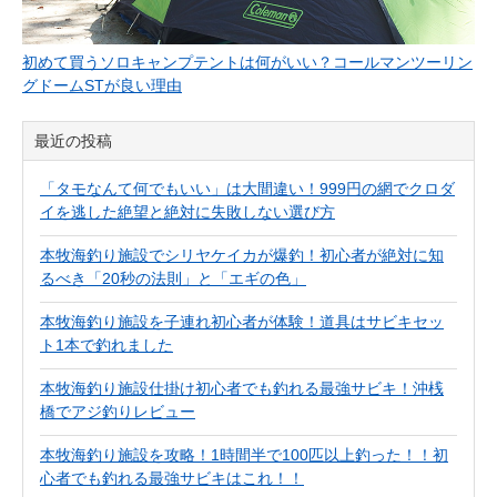
初めて買うソロキャンプテントは何がいい？コールマンツーリン
グドームSTが良い理由
最近の投稿
「タモなんて何でもいい」は大間違い！999円の網でクロダ
イを逃した絶望と絶対に失敗しない選び方
本牧海釣り施設でシリヤケイカが爆釣！初心者が絶対に知
るべき「20秒の法則」と「エギの色」
本牧海釣り施設を子連れ初心者が体験！道具はサビキセッ
ト1本で釣れました
本牧海釣り施設仕掛け初心者でも釣れる最強サビキ！沖桟
橋でアジ釣りレビュー
本牧海釣り施設を攻略！1時間半で100匹以上釣った！！初
心者でも釣れる最強サビキはこれ！！