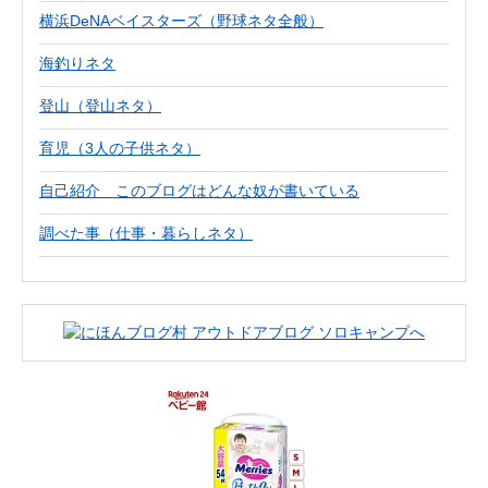
横浜DeNAベイスターズ（野球ネタ全般）
海釣りネタ
登山（登山ネタ）
育児（3人の子供ネタ）
自己紹介 このブログはどんな奴が書いている
調べた事（仕事・暮らしネタ）