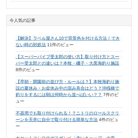
今人気の記事
【解決】ラベル屋さん10で背景色を付ける方法！でき
ない時の対処法
11件のビュー
【スーパーパイプ受太郎の使い方】取り付け方とスー
パー受太郎との違いは？本牧・磯子・大黒海釣り施設
8件のビュー
【早朝・開園前の並び方・ルールは？】本牧海釣り施
設の夏休み・お盆休み中の混み具合はどう？沖桟橋で
釣りをするには朝は何時から並べばいい？？
7件のビ
ュー
不器用でも取り付けられる！？ニトリのロールスクリ
ーンを天井に自分で取り付ける簡単な方法
4件のビュ
ー