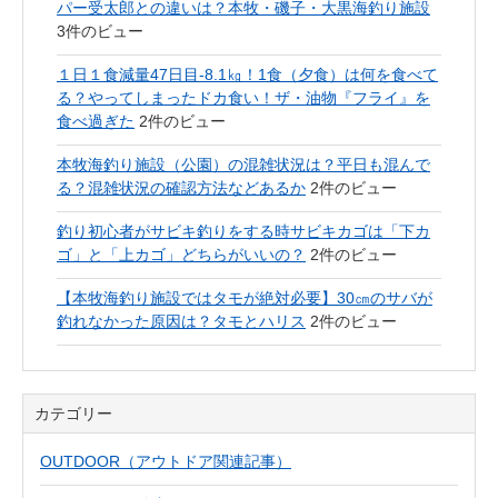
パー受太郎との違いは？本牧・磯子・大黒海釣り施設
3件のビュー
１日１食減量47日目-8.1㎏！1食（夕食）は何を食べて
る？やってしまったドカ食い！ザ・油物『フライ』を
食べ過ぎた
2件のビュー
本牧海釣り施設（公園）の混雑状況は？平日も混んで
る？混雑状況の確認方法などあるか
2件のビュー
釣り初心者がサビキ釣りをする時サビキカゴは「下カ
ゴ」と「上カゴ」どちらがいいの？
2件のビュー
【本牧海釣り施設ではタモが絶対必要】30㎝のサバが
釣れなかった原因は？タモとハリス
2件のビュー
カテゴリー
OUTDOOR（アウトドア関連記事）