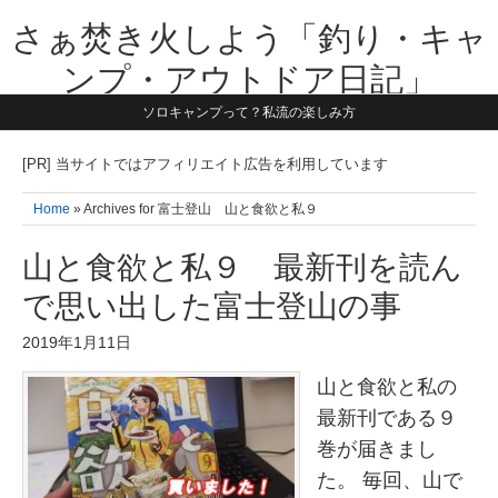
さぁ焚き火しよう「釣り・キャ
ンプ・アウトドア日記」
ソロキャンプって？私流の楽しみ方
【テーマは子供と一緒に本気で遊ぶ】1981年うまれ・横浜在住。妻と3
人の子供の5人家族です。子供と本気で遊び愉しんだ事を書いていきま
す。同じ世代のお父さんに読んで頂けたら嬉しいです！よろしくお願い
[PR] 当サイトではアフィリエイト広告を利用しています
致します！！
Home
» Archives for 富士登山 山と食欲と私９
山と食欲と私９ 最新刊を読ん
で思い出した富士登山の事
2019年1月11日
山と食欲と私の
最新刊である９
巻が届きまし
た。 毎回、山で