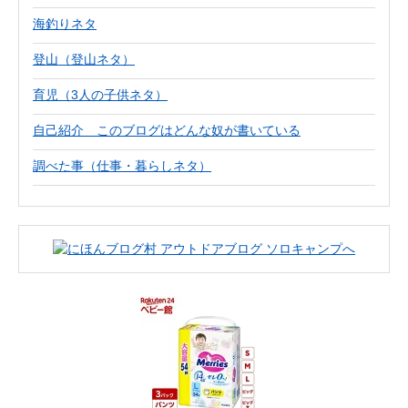
海釣りネタ
登山（登山ネタ）
育児（3人の子供ネタ）
自己紹介 このブログはどんな奴が書いている
調べた事（仕事・暮らしネタ）