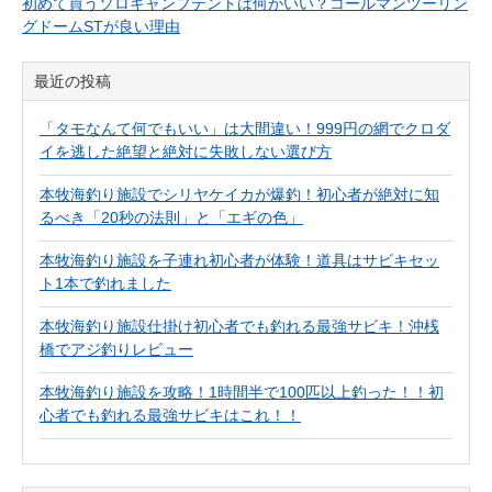
初めて買うソロキャンプテントは何がいい？コールマンツーリン
グドームSTが良い理由
最近の投稿
「タモなんて何でもいい」は大間違い！999円の網でクロダ
イを逃した絶望と絶対に失敗しない選び方
本牧海釣り施設でシリヤケイカが爆釣！初心者が絶対に知
るべき「20秒の法則」と「エギの色」
本牧海釣り施設を子連れ初心者が体験！道具はサビキセッ
ト1本で釣れました
本牧海釣り施設仕掛け初心者でも釣れる最強サビキ！沖桟
橋でアジ釣りレビュー
本牧海釣り施設を攻略！1時間半で100匹以上釣った！！初
心者でも釣れる最強サビキはこれ！！