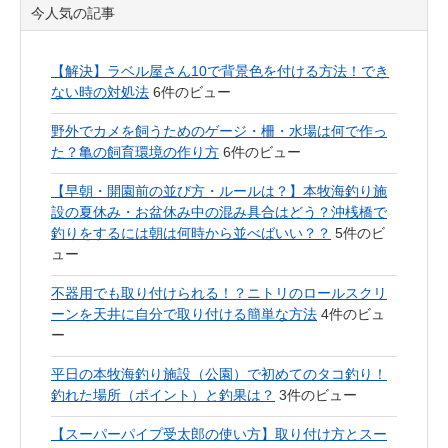
今人気の記事
【解決】ラベル屋さん10で背景色を付ける方法！でき
ない時の対処法
6件のビュー
野外でカメを飼うためのゲージ・柵・水場は何で作っ
た？亀の飼育環境の作り方
6件のビュー
【早朝・開園前の並び方・ルールは？】本牧海釣り施
設の夏休み・お盆休み中の混み具合はどう？沖桟橋で
釣りをするには朝は何時から並べばいい？？
5件のビ
ュー
不器用でも取り付けられる！？ニトリのロールスクリ
ーンを天井に自分で取り付ける簡単な方法
4件のビュ
ー
平日の本牧海釣り施設（公園）で初めてのタコ釣り！
釣れた場所（ポイント）と釣果は？
3件のビュー
【スーパーパイプ受太郎の使い方】取り付け方とスー