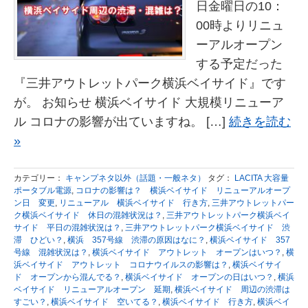
日金曜日の10：
00時よりリニュ
ーアルオープン
する予定だった
『三井アウトレットパーク横浜ベイサイド』です
が。 お知らせ 横浜ベイサイド 大規模リニューア
ル コロナの影響が出ていますね。 […]
続きを読む
»
カテゴリー：
キャンプネタ以外（話題・一般ネタ）
タグ：
LACITA 大容量
ポータブル電源
,
コロナの影響は？ 横浜ベイサイド リニューアルオープ
ン日 変更
,
リニューアル 横浜ベイサイド 行き方
,
三井アウトレットパー
ク横浜ベイサイド 休日の混雑状況は？
,
三井アウトレットパーク横浜ベイ
サイド 平日の混雑状況は？
,
三井アウトレットパーク横浜ベイサイド 渋
滞 ひどい？
,
横浜 357号線 渋滞の原因はなに？
,
横浜ベイサイド 357
号線 混雑状況は？
,
横浜ベイサイド アウトレット オープンはいつ？
,
横
浜ベイサイド アウトレット コロナウイルスの影響は？
,
横浜ベイサイ
ド オープンから混んでる？
,
横浜ベイサイド オープンの日はいつ？
,
横浜
ベイサイド リニューアルオープン 延期
,
横浜ベイサイド 周辺の渋滞は
すごい？
,
横浜ベイサイド 空いてる？
,
横浜ベイサイド 行き方
,
横浜ベイ