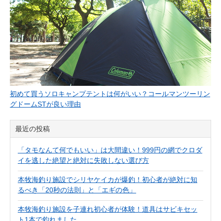
初めて買うソロキャンプテントは何がいい？コールマンツーリン
グドームSTが良い理由
最近の投稿
「タモなんて何でもいい」は大間違い！999円の網でクロダ
イを逃した絶望と絶対に失敗しない選び方
本牧海釣り施設でシリヤケイカが爆釣！初心者が絶対に知
るべき「20秒の法則」と「エギの色」
本牧海釣り施設を子連れ初心者が体験！道具はサビキセッ
ト1本で釣れました