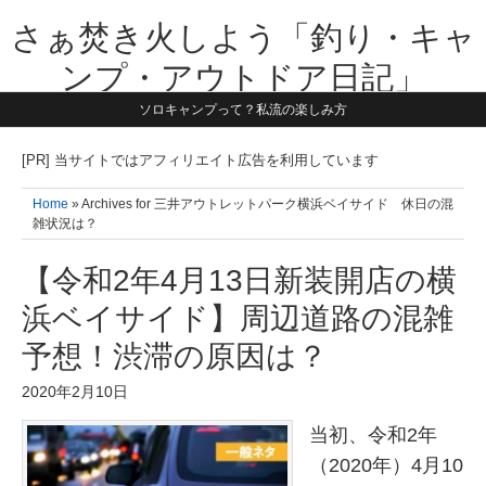
さぁ焚き火しよう「釣り・キャ
ンプ・アウトドア日記」
ソロキャンプって？私流の楽しみ方
【テーマは子供と一緒に本気で遊ぶ】1981年うまれ・横浜在住。妻と3
人の子供の5人家族です。子供と本気で遊び愉しんだ事を書いていきま
す。同じ世代のお父さんに読んで頂けたら嬉しいです！よろしくお願い
[PR] 当サイトではアフィリエイト広告を利用しています
致します！！
Home
» Archives for 三井アウトレットパーク横浜ベイサイド 休日の混
雑状況は？
【令和2年4月13日新装開店の横
浜ベイサイド】周辺道路の混雑
予想！渋滞の原因は？
2020年2月10日
当初、令和2年
（2020年）4月10