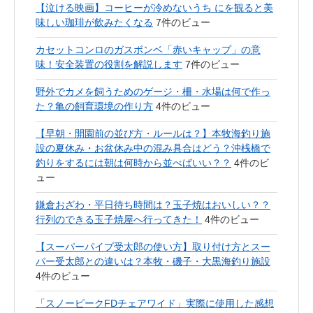
【泣ける映画】コーヒーが冷めないうち にを観ると美
味しい珈琲が飲みたくなる
7件のビュー
カセットコンロのガスボンベ「赤いキャップ」の意
味！安全装置の役割を解説します
7件のビュー
野外でカメを飼うためのゲージ・柵・水場は何で作っ
た？亀の飼育環境の作り方
4件のビュー
【早朝・開園前の並び方・ルールは？】本牧海釣り施
設の夏休み・お盆休み中の混み具合はどう？沖桟橋で
釣りをするには朝は何時から並べばいい？？
4件のビ
ュー
鎌倉おざわ・平日待ち時間は？玉子焼はおいしい？？
行列のできる玉子焼屋へ行ってきた！
4件のビュー
【スーパーパイプ受太郎の使い方】取り付け方とスー
パー受太郎との違いは？本牧・磯子・大黒海釣り施設
4件のビュー
「スノーピークFDチェアワイド」実際に使用した感想