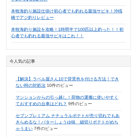
本牧海釣り施設仕掛け初心者でも釣れる最強サビキ！沖桟
橋でアジ釣りレビュー
本牧海釣り施設を攻略！1時間半で100匹以上釣った！！初
心者でも釣れる最強サビキはこれ！！
今人気の記事
【解決】ラベル屋さん10で背景色を付ける方法！でき
ない時の対処法
10件のビュー
マンションからの引っ越し！荷物の運搬に使いやすく
ておすすめの台車はどれ？
9件のビュー
セブンプレミアム ナチュラルポテトが売り切れでもあ
きらめるな！バターしょうゆ味 細切りポテトがめち
ゃうまい
7件のビュー