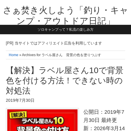
さぁ焚き火しよう「釣り・キャ
ンプ・アウトドア日記」
ソロキャンプって？私流の楽しみ方
【テーマは子供と一緒に本気で遊ぶ】1981年うまれ・横浜在住。妻と3
人の子供の5人家族です。子供と本気で遊び愉しんだ事を書いていきま
す。同じ世代のお父さんに読んで頂けたら嬉しいです！よろしくお願い
[PR] 当サイトではアフィリエイト広告を利用しています
致します！！
Home
» Archives for ラベル屋さん 背景の色を塗りつぶす
【解決】ラベル屋さん10で背景
色を付ける方法！できない時の
対処法
2019年7月30日
公開日：2019年7
月30日 最終更
新：2026年3月14