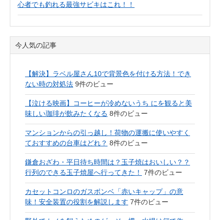
心者でも釣れる最強サビキはこれ！！
今人気の記事
【解決】ラベル屋さん10で背景色を付ける方法！でき
ない時の対処法
9件のビュー
【泣ける映画】コーヒーが冷めないうち にを観ると美
味しい珈琲が飲みたくなる
8件のビュー
マンションからの引っ越し！荷物の運搬に使いやすく
ておすすめの台車はどれ？
8件のビュー
鎌倉おざわ・平日待ち時間は？玉子焼はおいしい？？
行列のできる玉子焼屋へ行ってきた！
7件のビュー
カセットコンロのガスボンベ「赤いキャップ」の意
味！安全装置の役割を解説します
7件のビュー