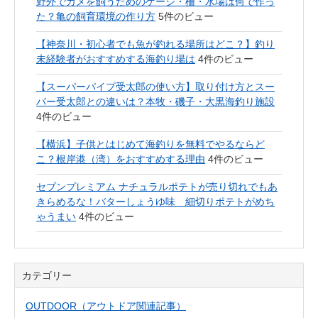
野外でカメを飼うためのゲージ・柵・水場は何で作っ
た？亀の飼育環境の作り方
5件のビュー
【神奈川・初心者でも魚が釣れる場所はどこ？】釣り
未経験者がおすすめする海釣り場は
4件のビュー
【スーパーパイプ受太郎の使い方】取り付け方とスー
パー受太郎との違いは？本牧・磯子・大黒海釣り施設
4件のビュー
【横浜】子供とはじめて海釣りを無料でやるならど
こ？根岸港（湾）をおすすめする理由
4件のビュー
セブンプレミアム ナチュラルポテトが売り切れでもあ
きらめるな！バターしょうゆ味 細切りポテトがめち
ゃうまい
4件のビュー
カテゴリー
OUTDOOR（アウトドア関連記事）