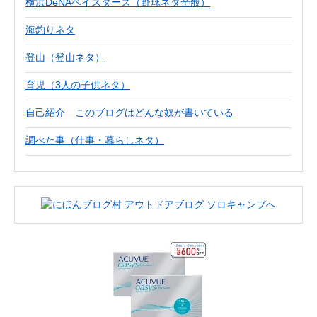
横浜DeNAベイスターズ（野球ネタ全般）
海釣りネタ
登山（登山ネタ）
育児（3人の子供ネタ）
自己紹介 このブログはどんな奴が書いている
調べた事（仕事・暮らしネタ）