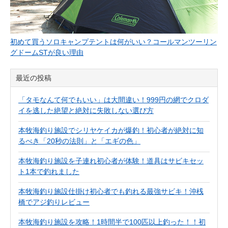
初めて買うソロキャンプテントは何がいい？コールマンツーリン
グドームSTが良い理由
最近の投稿
「タモなんて何でもいい」は大間違い！999円の網でクロダ
イを逃した絶望と絶対に失敗しない選び方
本牧海釣り施設でシリヤケイカが爆釣！初心者が絶対に知
るべき「20秒の法則」と「エギの色」
本牧海釣り施設を子連れ初心者が体験！道具はサビキセッ
ト1本で釣れました
本牧海釣り施設仕掛け初心者でも釣れる最強サビキ！沖桟
橋でアジ釣りレビュー
本牧海釣り施設を攻略！1時間半で100匹以上釣った！！初