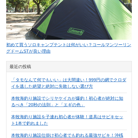
初めて買うソロキャンプテントは何がいい？コールマンツーリン
グドームSTが良い理由
最近の投稿
「タモなんて何でもいい」は大間違い！999円の網でクロダ
イを逃した絶望と絶対に失敗しない選び方
本牧海釣り施設でシリヤケイカが爆釣！初心者が絶対に知
るべき「20秒の法則」と「エギの色」
本牧海釣り施設を子連れ初心者が体験！道具はサビキセッ
ト1本で釣れました
本牧海釣り施設仕掛け初心者でも釣れる最強サビキ！沖桟