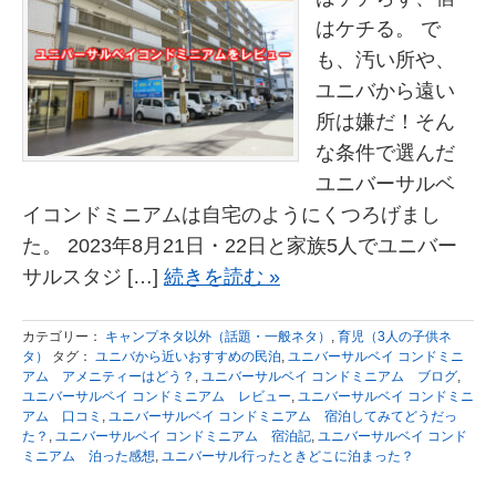
はケチる。 で
も、汚い所や、
ユニバから遠い
所は嫌だ！そん
な条件で選んだ
ユニバーサルベ
イコンドミニアムは自宅のようにくつろげまし
た。 2023年8月21日・22日と家族5人でユニバー
サルスタジ […]
続きを読む »
カテゴリー：
キャンプネタ以外（話題・一般ネタ）
,
育児（3人の子供ネ
タ）
タグ：
ユニバから近いおすすめの民泊
,
ユニバーサルベイ コンドミニ
アム アメニティーはどう？
,
ユニバーサルベイ コンドミニアム ブログ
,
ユニバーサルベイ コンドミニアム レビュー
,
ユニバーサルベイ コンドミニ
アム 口コミ
,
ユニバーサルベイ コンドミニアム 宿泊してみてどうだっ
た？
,
ユニバーサルベイ コンドミニアム 宿泊記
,
ユニバーサルベイ コンド
ミニアム 泊った感想
,
ユニバーサル行ったときどこに泊まった？