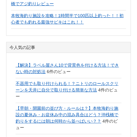
橋でアジ釣りレビュー
本牧海釣り施設を攻略！1時間半で100匹以上釣った！！初
心者でも釣れる最強サビキはこれ！！
今人気の記事
【解決】ラベル屋さん10で背景色を付ける方法！でき
ない時の対処法
6件のビュー
不器用でも取り付けられる！？ニトリのロールスクリ
ーンを天井に自分で取り付ける簡単な方法
4件のビュ
ー
【早朝・開園前の並び方・ルールは？】本牧海釣り施
設の夏休み・お盆休み中の混み具合はどう？沖桟橋で
釣りをするには朝は何時から並べばいい？？
4件のビ
ュー