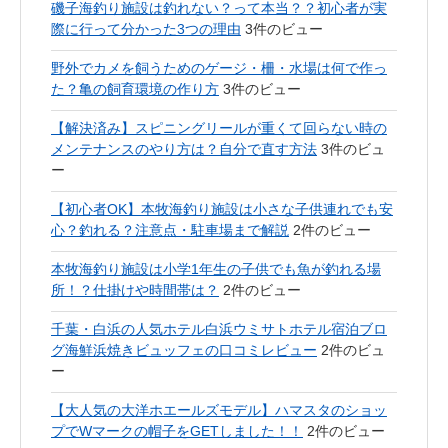
磯子海釣り施設は釣れない？って本当？？初心者が実
際に行って分かった3つの理由
3件のビュー
野外でカメを飼うためのゲージ・柵・水場は何で作っ
た？亀の飼育環境の作り方
3件のビュー
【解決済み】スピニングリールが重くて回らない時の
メンテナンスのやり方は？自分で直す方法
3件のビュ
ー
【初心者OK】本牧海釣り施設は小さな子供連れでも安
心？釣れる？注意点・駐車場まで解説
2件のビュー
本牧海釣り施設は小学1年生の子供でも魚が釣れる場
所！？仕掛けや時間帯は？
2件のビュー
千葉・白浜の人気ホテル白浜ウミサトホテル宿泊ブロ
グ海鮮浜焼きビュッフェの口コミレビュー
2件のビュ
ー
【大人気の大洋ホエールズモデル】ハマスタのショッ
プでWマークの帽子をGETしました！！
2件のビュー