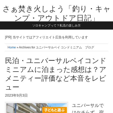
さぁ焚き火しよう「釣り・キャ
ンプ・アウトドア日記」
ソロキャンプって？私流の楽しみ方
【テーマは子供と一緒に本気で遊ぶ】1981年うまれ・横浜在住。妻と3
人の子供の5人家族です。子供と本気で遊び愉しんだ事を書いていきま
す。同じ世代のお父さんに読んで頂けたら嬉しいです！よろしくお願い
[PR] 当サイトではアフィリエイト広告を利用しています
致します！！
Home
» Archives for ユニバーサルベイ コンドミニアム ブログ
民泊・ユニバーサルベイコンド
ミニアムに泊まった感想は？ア
メニティー評価など本音をレビ
ュー
2023年9月3日
ユニバーサルで
はケチらず、宿