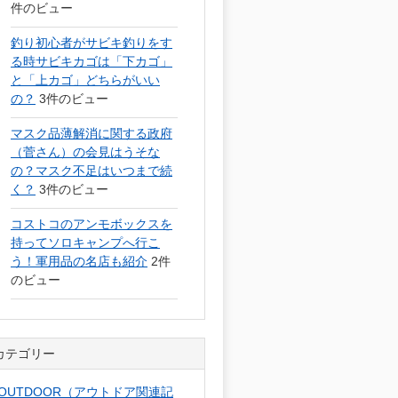
件のビュー
釣り初心者がサビキ釣りをす
る時サビキカゴは「下カゴ」
と「上カゴ」どちらがいい
の？
3件のビュー
マスク品薄解消に関する政府
（菅さん）の会見はうそな
の？マスク不足はいつまで続
く？
3件のビュー
コストコのアンモボックスを
持ってソロキャンプへ行こ
う！軍用品の名店も紹介
2件
のビュー
カテゴリー
OUTDOOR（アウトドア関連記