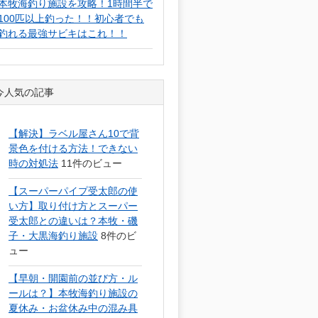
本牧海釣り施設を攻略！1時間半で
100匹以上釣った！！初心者でも
釣れる最強サビキはこれ！！
今人気の記事
【解決】ラベル屋さん10で背
景色を付ける方法！できない
時の対処法
11件のビュー
【スーパーパイプ受太郎の使
い方】取り付け方とスーパー
受太郎との違いは？本牧・磯
子・大黒海釣り施設
8件のビ
ュー
【早朝・開園前の並び方・ル
ールは？】本牧海釣り施設の
夏休み・お盆休み中の混み具