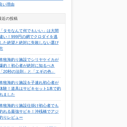
良い理由
最近の投稿
「タモなんて何でもいい」は大間
違い！999円の網でクロダイを逃
した絶望と絶対に失敗しない選び
方
本牧海釣り施設でシリヤケイカが
爆釣！初心者が絶対に知るべき
「20秒の法則」と「エギの色」
本牧海釣り施設を子連れ初心者が
体験！道具はサビキセット1本で釣
れました
本牧海釣り施設仕掛け初心者でも
釣れる最強サビキ！沖桟橋でアジ
釣りレビュー