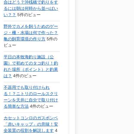
合はどう？沖桟橋で釣りをす
るには朝は何時から並べばい
い？？
5件のビュー
野外でカメを飼うためのゲー
ジ・柵・水場は何で作った？
亀の飼育環境の作り方
5件の
ビュー
平日の本牧海釣り施設（公
園）で初めてのタコ釣り！釣
れた場所（ポイント）と釣果
は？
4件のビュー
不器用でも取り付けられ
る！？ニトリのロールスクリ
ーンを天井に自分で取り付け
る簡単な方法
4件のビュー
カセットコンロのガスボンベ
「赤いキャップ」の意味！安
全装置の役割を解説します
4