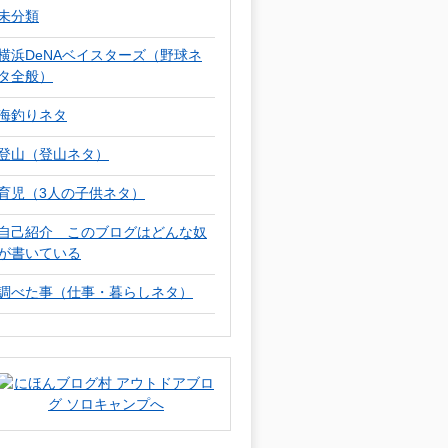
未分類
横浜DeNAベイスターズ（野球ネ
タ全般）
海釣りネタ
登山（登山ネタ）
育児（3人の子供ネタ）
自己紹介 このブログはどんな奴
が書いている
調べた事（仕事・暮らしネタ）