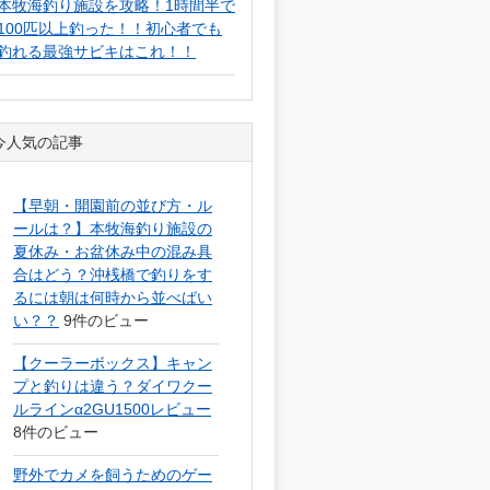
本牧海釣り施設を攻略！1時間半で
100匹以上釣った！！初心者でも
釣れる最強サビキはこれ！！
今人気の記事
【早朝・開園前の並び方・ル
ールは？】本牧海釣り施設の
夏休み・お盆休み中の混み具
合はどう？沖桟橋で釣りをす
るには朝は何時から並べばい
い？？
9件のビュー
【クーラーボックス】キャン
プと釣りは違う？ダイワクー
ルラインα2GU1500レビュー
8件のビュー
野外でカメを飼うためのゲー