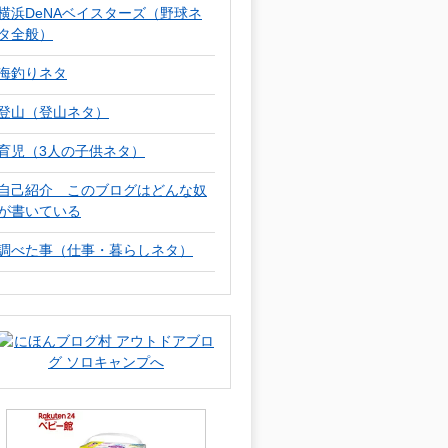
横浜DeNAベイスターズ（野球ネ
タ全般）
海釣りネタ
登山（登山ネタ）
育児（3人の子供ネタ）
自己紹介 このブログはどんな奴
が書いている
調べた事（仕事・暮らしネタ）