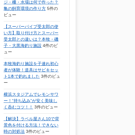
ジ・柵・水場は何で作った？
亀の飼育環境の作り方
5件の
ビュー
【スーパーパイプ受太郎の使
い方】取り付け方とスーパー
受太郎との違いは？本牧・磯
子・大黒海釣り施設
4件のビ
ュー
本牧海釣り施設を子連れ初心
者が体験！道具はサビキセッ
ト1本で釣れました
3件のビュ
ー
横浜スタジアムでレモンサワ
ー！“持ち込み”が安く美味し
く呑むコツ！！
3件のビュー
【解決】ラベル屋さん10で背
景色を付ける方法！できない
時の対処法
3件のビュー