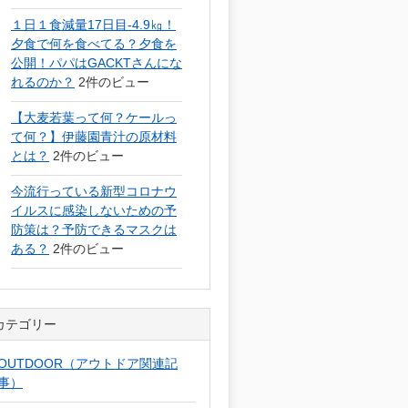
１日１食減量17日目-4.9㎏！
夕食で何を食べてる？夕食を
公開！パパはGACKTさんにな
れるのか？
2件のビュー
【大麦若葉って何？ケールっ
て何？】伊藤園青汁の原材料
とは？
2件のビュー
今流行っている新型コロナウ
イルスに感染しないための予
防策は？予防できるマスクは
ある？
2件のビュー
カテゴリー
OUTDOOR（アウトドア関連記
事）