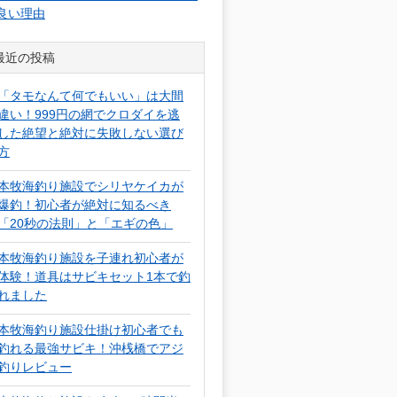
良い理由
最近の投稿
「タモなんて何でもいい」は大間
違い！999円の網でクロダイを逃
した絶望と絶対に失敗しない選び
方
本牧海釣り施設でシリヤケイカが
爆釣！初心者が絶対に知るべき
「20秒の法則」と「エギの色」
本牧海釣り施設を子連れ初心者が
体験！道具はサビキセット1本で釣
れました
本牧海釣り施設仕掛け初心者でも
釣れる最強サビキ！沖桟橋でアジ
釣りレビュー