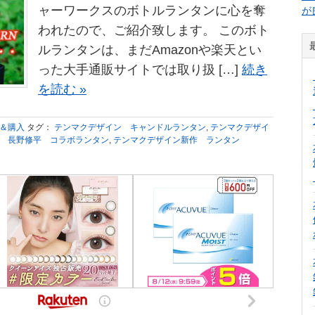
ャーワークスのボトルランタンに心を奪
が
われたので、ご紹介致します。 このボト
ルランタンは、まだAmazonや楽天とい
った大手通販サイトでは取り扱 […]
続き
を読む »
色＆購入
タグ：
テンマクデザイン キャンドルランタン
,
テンマクデザイ
 長野修平 コラボランタン
,
テンマクデザイン新作 ランタン