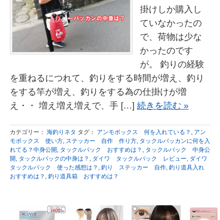
掛けしか購入し
ていなかったの
で、荷物は少な
かったのです
が。 釣りの経験
を重ねるにつれて、釣りをする時間が増え、釣り
をする竿が増え、釣りをする為の仕掛けが増
え・・ 増え増え増えで、手 […]
続きを読む »
カテゴリー：
海釣りネタ
タグ：
アンモボックス 何を入れている？
,
アン
モボックス 使い方
,
ステッカー 自作 作り方
,
タックルバッカンに何を入
れてる？中身公開
,
タックルバック おすすめは？
,
タックルバック 中身公
開
,
タックルバックの中身は？
,
ダイワ タックルバック レビュー
,
ダイワ
タックルバック 使った感想は？
,
釣り ステッカー 自作
,
釣り道具入れ
おすすめは？
,
釣り道具箱 おすすめは？