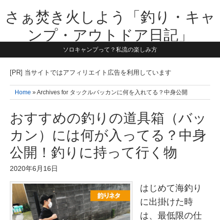
さぁ焚き火しよう「釣り・キャ
ンプ・アウトドア日記」
ソロキャンプって？私流の楽しみ方
【テーマは子供と一緒に本気で遊ぶ】1981年うまれ・横浜在住。妻と3
人の子供の5人家族です。子供と本気で遊び愉しんだ事を書いていきま
す。同じ世代のお父さんに読んで頂けたら嬉しいです！よろしくお願い
[PR] 当サイトではアフィリエイト広告を利用しています
致します！！
Home
» Archives for タックルバッカンに何を入れてる？中身公開
おすすめの釣りの道具箱（バッ
カン）には何が入ってる？中身
公開！釣りに持って行く物
2020年6月16日
はじめて海釣り
に出掛けた時
は、最低限の仕