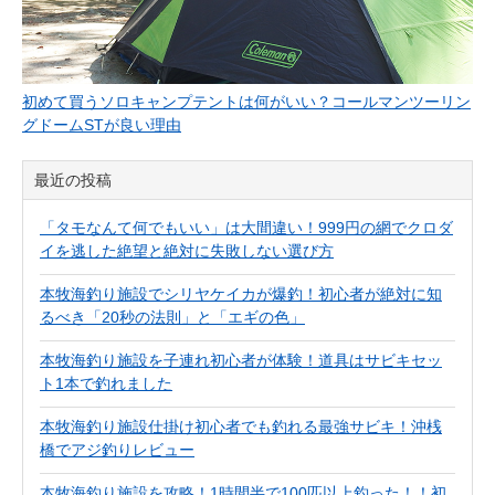
初めて買うソロキャンプテントは何がいい？コールマンツーリン
グドームSTが良い理由
最近の投稿
「タモなんて何でもいい」は大間違い！999円の網でクロダ
イを逃した絶望と絶対に失敗しない選び方
本牧海釣り施設でシリヤケイカが爆釣！初心者が絶対に知
るべき「20秒の法則」と「エギの色」
本牧海釣り施設を子連れ初心者が体験！道具はサビキセッ
ト1本で釣れました
本牧海釣り施設仕掛け初心者でも釣れる最強サビキ！沖桟
橋でアジ釣りレビュー
本牧海釣り施設を攻略！1時間半で100匹以上釣った！！初