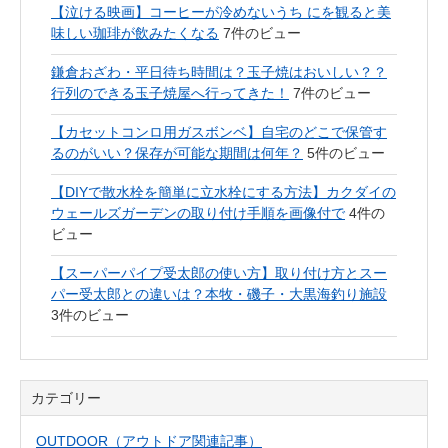
【泣ける映画】コーヒーが冷めないうち にを観ると美
味しい珈琲が飲みたくなる
7件のビュー
鎌倉おざわ・平日待ち時間は？玉子焼はおいしい？？
行列のできる玉子焼屋へ行ってきた！
7件のビュー
【カセットコンロ用ガスボンベ】自宅のどこで保管す
るのがいい？保存が可能な期間は何年？
5件のビュー
【DIYで散水栓を簡単に立水栓にする方法】カクダイの
ウェールズガーデンの取り付け手順を画像付で
4件の
ビュー
【スーパーパイプ受太郎の使い方】取り付け方とスー
パー受太郎との違いは？本牧・磯子・大黒海釣り施設
3件のビュー
カテゴリー
OUTDOOR（アウトドア関連記事）