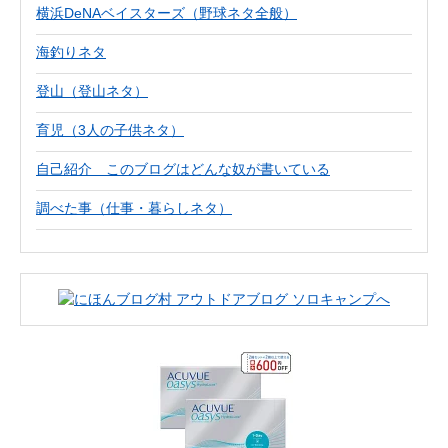
横浜DeNAベイスターズ（野球ネタ全般）
海釣りネタ
登山（登山ネタ）
育児（3人の子供ネタ）
自己紹介 このブログはどんな奴が書いている
調べた事（仕事・暮らしネタ）