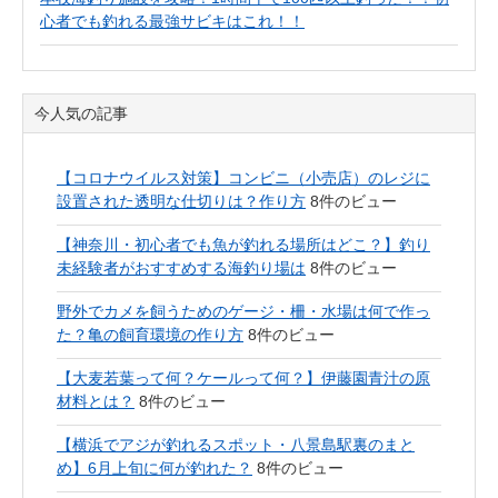
心者でも釣れる最強サビキはこれ！！
今人気の記事
【コロナウイルス対策】コンビニ（小売店）のレジに
設置された透明な仕切りは？作り方
8件のビュー
【神奈川・初心者でも魚が釣れる場所はどこ？】釣り
未経験者がおすすめする海釣り場は
8件のビュー
野外でカメを飼うためのゲージ・柵・水場は何で作っ
た？亀の飼育環境の作り方
8件のビュー
【大麦若葉って何？ケールって何？】伊藤園青汁の原
材料とは？
8件のビュー
【横浜でアジが釣れるスポット・八景島駅裏のまと
め】6月上旬に何が釣れた？
8件のビュー