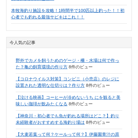
本牧海釣り施設を攻略！1時間半で100匹以上釣った！！初
心者でも釣れる最強サビキはこれ！！
今人気の記事
野外でカメを飼うためのゲージ・柵・水場は何で作っ
た？亀の飼育環境の作り方
8件のビュー
【コロナウイルス対策】コンビニ（小売店）のレジに
設置された透明な仕切りは？作り方
8件のビュー
【泣ける映画】コーヒーが冷めないうち にを観ると美
味しい珈琲が飲みたくなる
8件のビュー
【神奈川・初心者でも魚が釣れる場所はどこ？】釣り
未経験者がおすすめする海釣り場は
8件のビュー
【大麦若葉って何？ケールって何？】伊藤園青汁の原