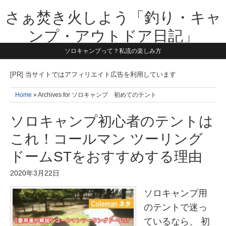
さぁ焚き火しよう「釣り・キャ
ンプ・アウトドア日記」
ソロキャンプって？私流の楽しみ方
【テーマは子供と一緒に本気で遊ぶ】1981年うまれ・横浜在住。妻と3
人の子供の5人家族です。子供と本気で遊び愉しんだ事を書いていきま
す。同じ世代のお父さんに読んで頂けたら嬉しいです！よろしくお願い
[PR] 当サイトではアフィリエイト広告を利用しています
致します！！
Home
» Archives for ソロキャンプ 初めてのテント
ソロキャンプ初心者のテントは
これ！コールマン ツーリング
ドームSTをおすすめする理由
2020年3月22日
ソロキャンプ用
のテントで迷っ
ているなら、 初