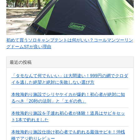
初めて買うソロキャンプテントは何がいい？コールマンツーリン
グドームSTが良い理由
最近の投稿
「タモなんて何でもいい」は大間違い！999円の網でクロダ
イを逃した絶望と絶対に失敗しない選び方
本牧海釣り施設でシリヤケイカが爆釣！初心者が絶対に知
るべき「20秒の法則」と「エギの色」
本牧海釣り施設を子連れ初心者が体験！道具はサビキセッ
ト1本で釣れました
本牧海釣り施設仕掛け初心者でも釣れる最強サビキ！沖桟
橋でアジ釣りレビュー