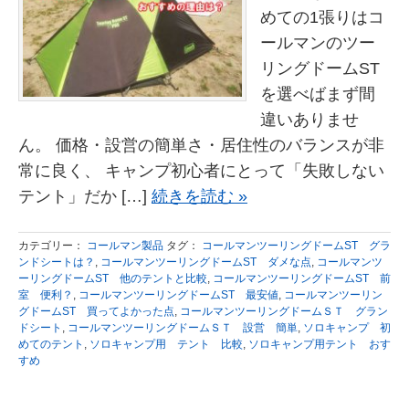
めての1張りはコ
ールマンのツー
リングドームST
を選べばまず間
違いありませ
ん。 価格・設営の簡単さ・居住性のバランスが非
常に良く、 キャンプ初心者にとって「失敗しない
テント」だか […]
続きを読む »
カテゴリー：
コールマン製品
タグ：
コールマンツーリングドームST グラ
ンドシートは？
,
コールマンツーリングドームST ダメな点
,
コールマンツ
ーリングドームST 他のテントと比較
,
コールマンツーリングドームST 前
室 便利？
,
コールマンツーリングドームST 最安値
,
コールマンツーリン
グドームST 買ってよかった点
,
コールマンツーリングドームＳＴ グラン
ドシート
,
コールマンツーリングドームＳＴ 設営 簡単
,
ソロキャンプ 初
めてのテント
,
ソロキャンプ用 テント 比較
,
ソロキャンプ用テント おす
すめ