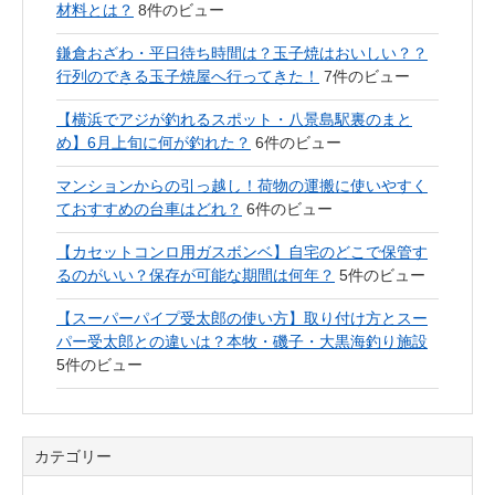
材料とは？
8件のビュー
鎌倉おざわ・平日待ち時間は？玉子焼はおいしい？？
行列のできる玉子焼屋へ行ってきた！
7件のビュー
【横浜でアジが釣れるスポット・八景島駅裏のまと
め】6月上旬に何が釣れた？
6件のビュー
マンションからの引っ越し！荷物の運搬に使いやすく
ておすすめの台車はどれ？
6件のビュー
【カセットコンロ用ガスボンベ】自宅のどこで保管す
るのがいい？保存が可能な期間は何年？
5件のビュー
【スーパーパイプ受太郎の使い方】取り付け方とスー
パー受太郎との違いは？本牧・磯子・大黒海釣り施設
5件のビュー
カテゴリー