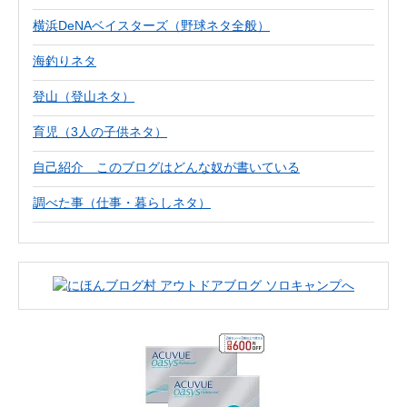
横浜DeNAベイスターズ（野球ネタ全般）
海釣りネタ
登山（登山ネタ）
育児（3人の子供ネタ）
自己紹介 このブログはどんな奴が書いている
調べた事（仕事・暮らしネタ）