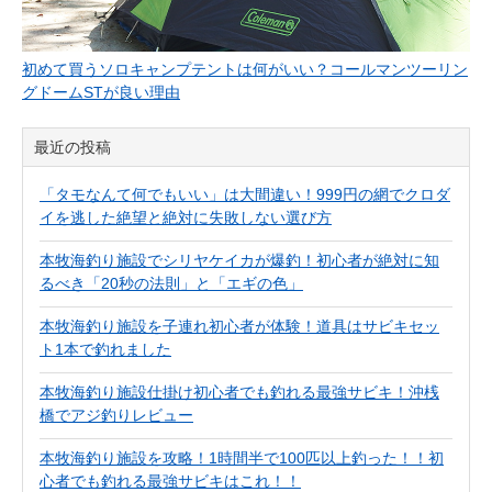
初めて買うソロキャンプテントは何がいい？コールマンツーリン
グドームSTが良い理由
最近の投稿
「タモなんて何でもいい」は大間違い！999円の網でクロダ
イを逃した絶望と絶対に失敗しない選び方
本牧海釣り施設でシリヤケイカが爆釣！初心者が絶対に知
るべき「20秒の法則」と「エギの色」
本牧海釣り施設を子連れ初心者が体験！道具はサビキセッ
ト1本で釣れました
本牧海釣り施設仕掛け初心者でも釣れる最強サビキ！沖桟
橋でアジ釣りレビュー
本牧海釣り施設を攻略！1時間半で100匹以上釣った！！初
心者でも釣れる最強サビキはこれ！！