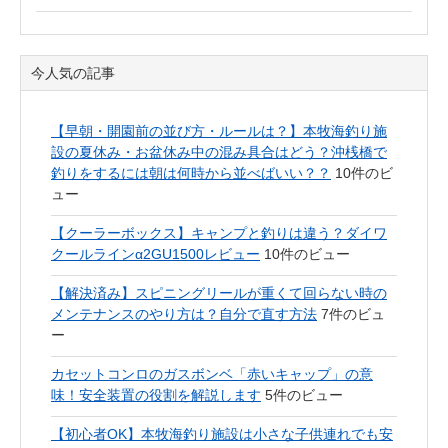
今人気の記事
【早朝・開園前の並び方・ルールは？】本牧海釣り施
設の夏休み・お盆休み中の混み具合はどう？沖桟橋で
釣りをするには朝は何時から並べばいい？？
10件のビ
ュー
【クーラーボックス】キャンプと釣りは違う？ダイワ
クールラインα2GU1500レビュー
10件のビュー
【解決済み】スピニングリールが重くて回らない時の
メンテナンスのやり方は？自分で直す方法
7件のビュ
ー
カセットコンロのガスボンベ「赤いキャップ」の意
味！安全装置の役割を解説します
5件のビュー
【初心者OK】本牧海釣り施設は小さな子供連れでも安