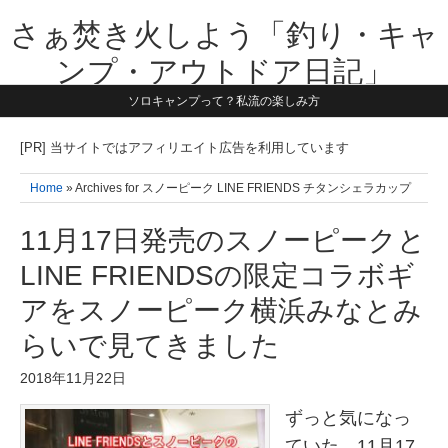
さぁ焚き火しよう「釣り・キャ
ンプ・アウトドア日記」
ソロキャンプって？私流の楽しみ方
【テーマは子供と一緒に本気で遊ぶ】1981年うまれ・横浜在住。妻と3
人の子供の5人家族です。子供と本気で遊び愉しんだ事を書いていきま
す。同じ世代のお父さんに読んで頂けたら嬉しいです！よろしくお願い
[PR] 当サイトではアフィリエイト広告を利用しています
致します！！
Home
» Archives for スノーピーク LINE FRIENDS チタンシェラカップ
11月17日発売のスノーピークと
LINE FRIENDSの限定コラボギ
アをスノーピーク横浜みなとみ
らいで見てきました
2018年11月22日
ずっと気になっ
ていた、11月17