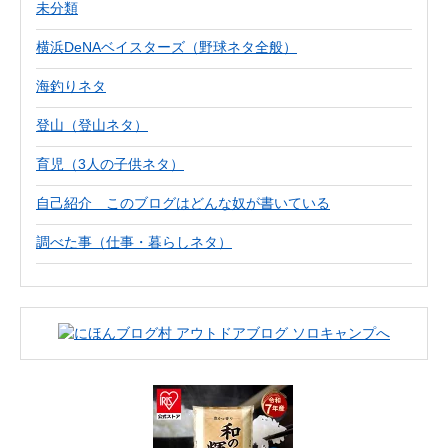
未分類
横浜DeNAベイスターズ（野球ネタ全般）
海釣りネタ
登山（登山ネタ）
育児（3人の子供ネタ）
自己紹介 このブログはどんな奴が書いている
調べた事（仕事・暮らしネタ）