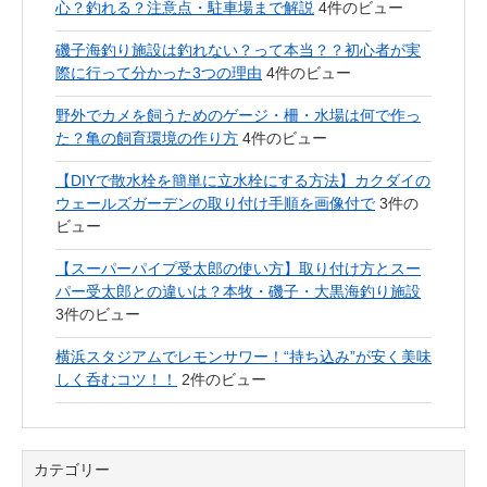
心？釣れる？注意点・駐車場まで解説
4件のビュー
磯子海釣り施設は釣れない？って本当？？初心者が実
際に行って分かった3つの理由
4件のビュー
野外でカメを飼うためのゲージ・柵・水場は何で作っ
た？亀の飼育環境の作り方
4件のビュー
【DIYで散水栓を簡単に立水栓にする方法】カクダイの
ウェールズガーデンの取り付け手順を画像付で
3件の
ビュー
【スーパーパイプ受太郎の使い方】取り付け方とスー
パー受太郎との違いは？本牧・磯子・大黒海釣り施設
3件のビュー
横浜スタジアムでレモンサワー！“持ち込み”が安く美味
しく呑むコツ！！
2件のビュー
カテゴリー