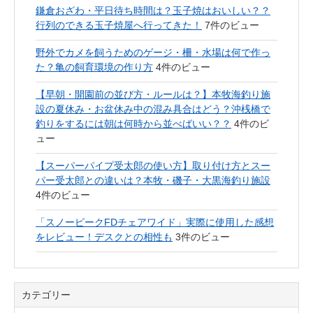
鎌倉おざわ・平日待ち時間は？玉子焼はおいしい？？
行列のできる玉子焼屋へ行ってきた！
7件のビュー
野外でカメを飼うためのゲージ・柵・水場は何で作っ
た？亀の飼育環境の作り方
4件のビュー
【早朝・開園前の並び方・ルールは？】本牧海釣り施
設の夏休み・お盆休み中の混み具合はどう？沖桟橋で
釣りをするには朝は何時から並べばいい？？
4件のビ
ュー
【スーパーパイプ受太郎の使い方】取り付け方とスー
パー受太郎との違いは？本牧・磯子・大黒海釣り施設
4件のビュー
「スノーピークFDチェアワイド」実際に使用した感想
をレビュー！デスクとの相性も
3件のビュー
カテゴリー