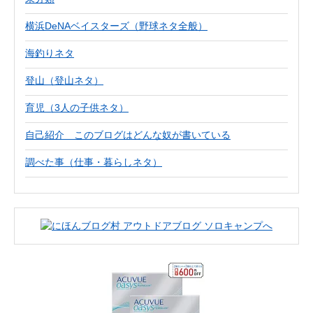
横浜DeNAベイスターズ（野球ネタ全般）
海釣りネタ
登山（登山ネタ）
育児（3人の子供ネタ）
自己紹介 このブログはどんな奴が書いている
調べた事（仕事・暮らしネタ）