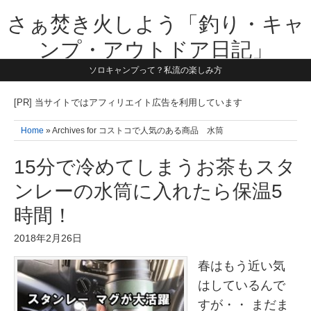
さぁ焚き火しよう「釣り・キャ
ンプ・アウトドア日記」
ソロキャンプって？私流の楽しみ方
【テーマは子供と一緒に本気で遊ぶ】1981年うまれ・横浜在住。妻と3
人の子供の5人家族です。子供と本気で遊び愉しんだ事を書いていきま
す。同じ世代のお父さんに読んで頂けたら嬉しいです！よろしくお願い
[PR] 当サイトではアフィリエイト広告を利用しています
致します！！
Home
» Archives for コストコで人気のある商品 水筒
15分で冷めてしまうお茶もスタ
ンレーの水筒に入れたら保温5
時間！
2018年2月26日
春はもう近い気
はしているんで
すが・・ まだま