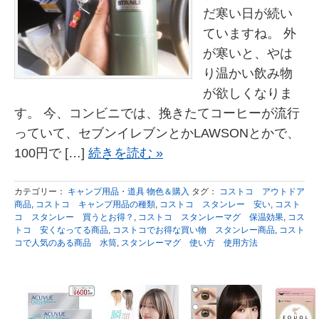
だ寒い日が続い
ていますね。 外
が寒いと、やは
り温かい飲み物
が欲しくなりま
す。 今、コンビニでは、挽きたてコーヒーが流行
っていて、セブンイレブンとかLAWSONとかで、
100円で […]
続きを読む »
カテゴリー：
キャンプ用品・道具 物色＆購入
タグ：
コストコ アウトドア
商品
,
コストコ キャンプ用品の種類
,
コストコ スタンレー 安い
,
コスト
コ スタンレー 買うとお得？
,
コストコ スタンレーマグ 保温効果
,
コス
トコ 安くなってる商品
,
コストコでお得な買い物 スタンレー商品
,
コスト
コで人気のある商品 水筒
,
スタンレーマグ 使い方 使用方法