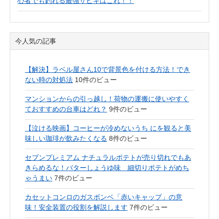
心者でも釣れる最強サビキはこれ！！
今人気の記事
【解決】ラベル屋さん10で背景色を付ける方法！でき
ない時の対処法
10件のビュー
マンションからの引っ越し！荷物の運搬に使いやすく
ておすすめの台車はどれ？
9件のビュー
【泣ける映画】コーヒーが冷めないうち にを観ると美
味しい珈琲が飲みたくなる
8件のビュー
セブンプレミアム ナチュラルポテトが売り切れでもあ
きらめるな！バターしょうゆ味 細切りポテトがめち
ゃうまい
7件のビュー
カセットコンロのガスボンベ「赤いキャップ」の意
味！安全装置の役割を解説します
7件のビュー