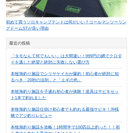
初めて買うソロキャンプテントは何がいい？コールマンツーリン
グドームSTが良い理由
最近の投稿
「タモなんて何でもいい」は大間違い！999円の網でクロダ
イを逃した絶望と絶対に失敗しない選び方
本牧海釣り施設でシリヤケイカが爆釣！初心者が絶対に知
るべき「20秒の法則」と「エギの色」
本牧海釣り施設を子連れ初心者が体験！道具はサビキセッ
ト1本で釣れました
本牧海釣り施設仕掛け初心者でも釣れる最強サビキ！沖桟
橋でアジ釣りレビュー
本牧海釣り施設を攻略！1時間半で100匹以上釣った！！初