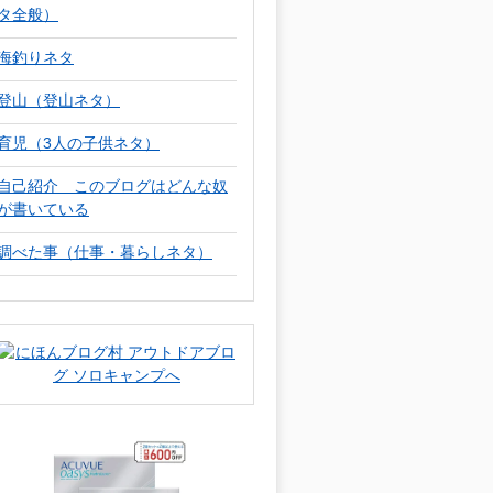
タ全般）
海釣りネタ
登山（登山ネタ）
育児（3人の子供ネタ）
自己紹介 このブログはどんな奴
が書いている
調べた事（仕事・暮らしネタ）