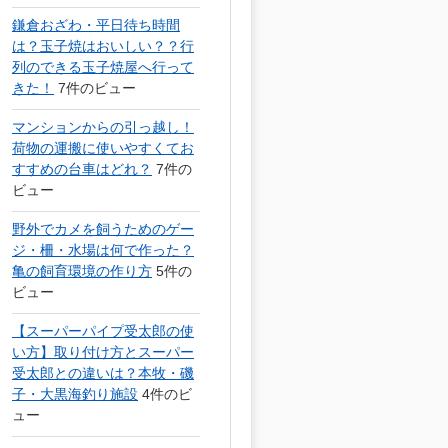
鎌倉おざわ・平日待ち時間
は？玉子焼はおいしい？？行
列のできる玉子焼屋へ行って
きた！
7件のビュー
マンションからの引っ越し！
荷物の運搬に使いやすくてお
すすめの台車はどれ？
7件の
ビュー
野外でカメを飼うためのゲー
ジ・柵・水場は何で作った？
亀の飼育環境の作り方
5件の
ビュー
【スーパーパイプ受太郎の使
い方】取り付け方とスーパー
受太郎との違いは？本牧・磯
子・大黒海釣り施設
4件のビ
ュー