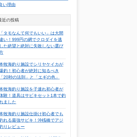
良い理由
最近の投稿
「タモなんて何でもいい」は大間
違い！999円の網でクロダイを逃
した絶望と絶対に失敗しない選び
方
本牧海釣り施設でシリヤケイカが
爆釣！初心者が絶対に知るべき
「20秒の法則」と「エギの色」
本牧海釣り施設を子連れ初心者が
体験！道具はサビキセット1本で釣
れました
本牧海釣り施設仕掛け初心者でも
釣れる最強サビキ！沖桟橋でアジ
釣りレビュー