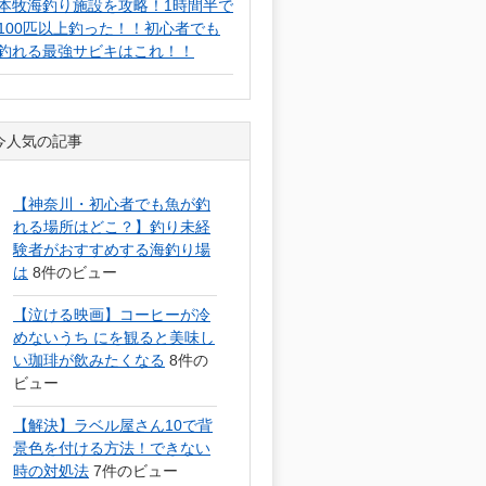
本牧海釣り施設を攻略！1時間半で
100匹以上釣った！！初心者でも
釣れる最強サビキはこれ！！
今人気の記事
【神奈川・初心者でも魚が釣
れる場所はどこ？】釣り未経
験者がおすすめする海釣り場
は
8件のビュー
【泣ける映画】コーヒーが冷
めないうち にを観ると美味し
い珈琲が飲みたくなる
8件の
ビュー
【解決】ラベル屋さん10で背
景色を付ける方法！できない
時の対処法
7件のビュー