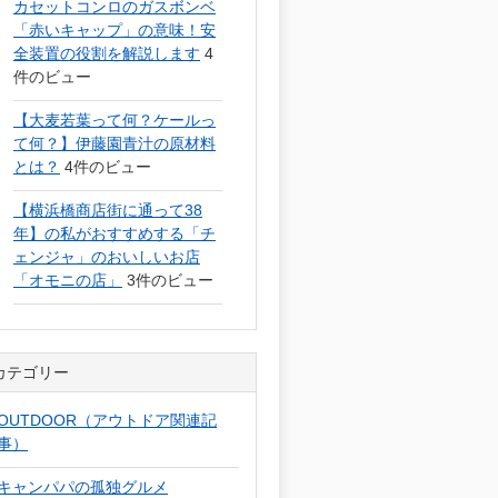
カセットコンロのガスボンベ
「赤いキャップ」の意味！安
全装置の役割を解説します
4
件のビュー
【大麦若葉って何？ケールっ
て何？】伊藤園青汁の原材料
とは？
4件のビュー
【横浜橋商店街に通って38
年】の私がおすすめする「チ
ェンジャ」のおいしいお店
「オモニの店」
3件のビュー
カテゴリー
OUTDOOR（アウトドア関連記
事）
キャンパパの孤独グルメ