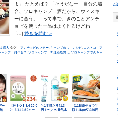
よ」 たとえば？ 「そうだなー。自分の場
が
合、ソロキャンプ＝酒だから、ウィスキ
ーに合う。 って事で、きのことアンチ
ョビを使った一品はよく作るけどね」
[…]
続きを読む »
色＆購入
タグ：
アンチョビのソテー
,
キャンプめし レシピ
,
コストコ ア
キャンプ 何作る？
,
ソロキャンプ 料理経験無し
,
ソロキャンプでのキャ