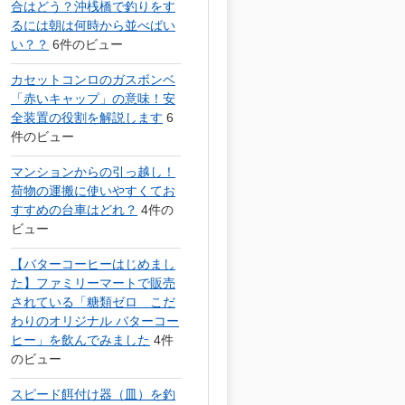
合はどう？沖桟橋で釣りをす
るには朝は何時から並べばい
い？？
6件のビュー
カセットコンロのガスボンベ
「赤いキャップ」の意味！安
全装置の役割を解説します
6
件のビュー
マンションからの引っ越し！
荷物の運搬に使いやすくてお
すすめの台車はどれ？
4件の
ビュー
【バターコーヒーはじめまし
た】ファミリーマートで販売
されている「糖類ゼロ こだ
わりのオリジナル バターコー
ヒー」を飲んでみました
4件
のビュー
スピード餌付け器（皿）を釣