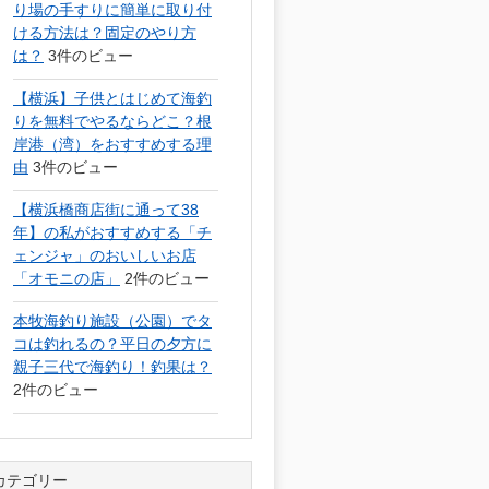
り場の手すりに簡単に取り付
ける方法は？固定のやり方
は？
3件のビュー
【横浜】子供とはじめて海釣
りを無料でやるならどこ？根
岸港（湾）をおすすめする理
由
3件のビュー
【横浜橋商店街に通って38
年】の私がおすすめする「チ
ェンジャ」のおいしいお店
「オモニの店」
2件のビュー
本牧海釣り施設（公園）でタ
コは釣れるの？平日の夕方に
親子三代で海釣り！釣果は？
2件のビュー
カテゴリー