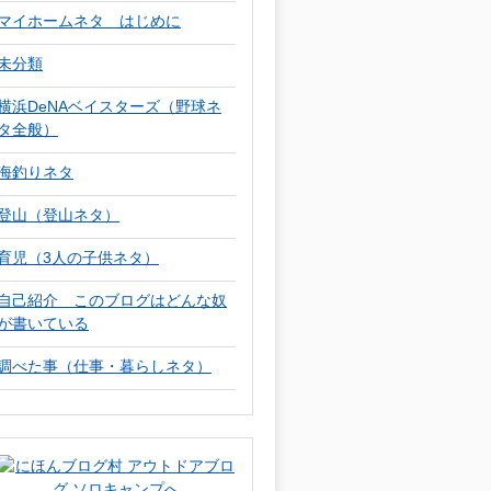
マイホームネタ はじめに
未分類
横浜DeNAベイスターズ（野球ネ
タ全般）
海釣りネタ
登山（登山ネタ）
育児（3人の子供ネタ）
自己紹介 このブログはどんな奴
が書いている
調べた事（仕事・暮らしネタ）