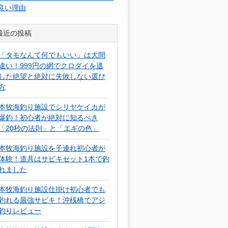
良い理由
最近の投稿
「タモなんて何でもいい」は大間
違い！999円の網でクロダイを逃
した絶望と絶対に失敗しない選び
方
本牧海釣り施設でシリヤケイカが
爆釣！初心者が絶対に知るべき
「20秒の法則」と「エギの色」
本牧海釣り施設を子連れ初心者が
体験！道具はサビキセット1本で釣
れました
本牧海釣り施設仕掛け初心者でも
釣れる最強サビキ！沖桟橋でアジ
釣りレビュー