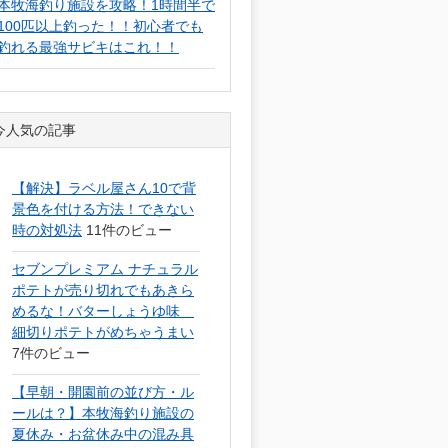
本牧海釣り施設を攻略！1時間半で
100匹以上釣った！！初心者でも
釣れる最強サビキはこれ！！
今人気の記事
【解決】ラベル屋さん10で背
景色を付ける方法！できない
時の対処法
11件のビュー
セブンプレミアム ナチュラル
ポテトが売り切れでもあきら
めるな！バターしょうゆ味
細切りポテトがめちゃうまい
7件のビュー
【早朝・開園前の並び方・ル
ールは？】本牧海釣り施設の
夏休み・お盆休み中の混み具