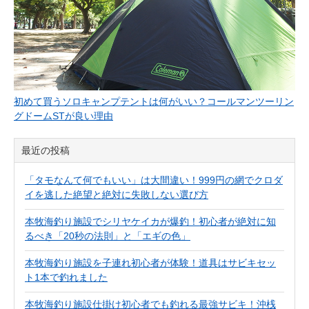
初めて買うソロキャンプテントは何がいい？コールマンツーリン
グドームSTが良い理由
最近の投稿
「タモなんて何でもいい」は大間違い！999円の網でクロダ
イを逃した絶望と絶対に失敗しない選び方
本牧海釣り施設でシリヤケイカが爆釣！初心者が絶対に知
るべき「20秒の法則」と「エギの色」
本牧海釣り施設を子連れ初心者が体験！道具はサビキセッ
ト1本で釣れました
本牧海釣り施設仕掛け初心者でも釣れる最強サビキ！沖桟