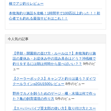
橋でアジ釣りレビュー
本牧海釣り施設を攻略！1時間半で100匹以上釣った！！初
心者でも釣れる最強サビキはこれ！！
今人気の記事
【早朝・開園前の並び方・ルールは？】本牧海釣り施
設の夏休み・お盆休み中の混み具合はどう？沖桟橋で
釣りをするには朝は何時から並べばいい？？
9件のビ
ュー
【クーラーボックス】キャンプと釣りは違う？ダイワ
クールラインα2GU1500レビュー
8件のビュー
野外でカメを飼うためのゲージ・柵・水場は何で作っ
た？亀の飼育環境の作り方
5件のビュー
【スーパーパイプ受太郎の使い方】取り付け方とスー