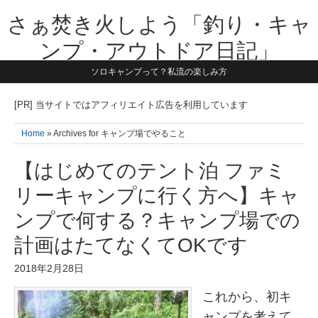
さぁ焚き火しよう「釣り・キャ
ンプ・アウトドア日記」
ソロキャンプって？私流の楽しみ方
【テーマは子供と一緒に本気で遊ぶ】1981年うまれ・横浜在住。妻と3
人の子供の5人家族です。子供と本気で遊び愉しんだ事を書いていきま
す。同じ世代のお父さんに読んで頂けたら嬉しいです！よろしくお願い
[PR] 当サイトではアフィリエイト広告を利用しています
致します！！
Home
» Archives for キャンプ場でやること
【はじめてのテント泊 ファミ
リーキャンプに行く方へ】キャ
ンプで何する？キャンプ場での
計画はたてなくてOKです
2018年2月28日
これから、初キ
ャンプを考えて