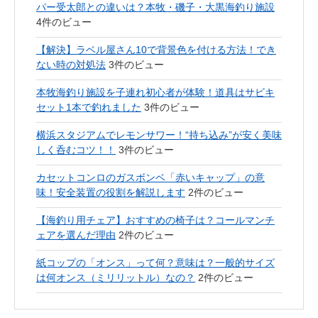
パー受太郎との違いは？本牧・磯子・大黒海釣り施設
4件のビュー
【解決】ラベル屋さん10で背景色を付ける方法！でき
ない時の対処法
3件のビュー
本牧海釣り施設を子連れ初心者が体験！道具はサビキ
セット1本で釣れました
3件のビュー
横浜スタジアムでレモンサワー！“持ち込み”が安く美味
しく呑むコツ！！
3件のビュー
カセットコンロのガスボンベ「赤いキャップ」の意
味！安全装置の役割を解説します
2件のビュー
【海釣り用チェア】おすすめの椅子は？コールマンチ
ェアを選んだ理由
2件のビュー
紙コップの「オンス」って何？意味は？一般的サイズ
は何オンス（ミリリットル）なの？
2件のビュー