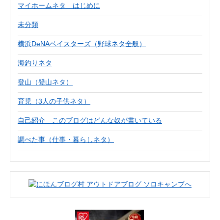
マイホームネタ はじめに
未分類
横浜DeNAベイスターズ（野球ネタ全般）
海釣りネタ
登山（登山ネタ）
育児（3人の子供ネタ）
自己紹介 このブログはどんな奴が書いている
調べた事（仕事・暮らしネタ）