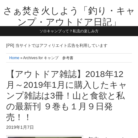
さぁ焚き火しよう「釣り・キャ
ンプ・アウトドア日記」
ソロキャンプって？私流の楽しみ方
【テーマは子供と一緒に本気で遊ぶ】1981年うまれ・横浜在住。妻と3
人の子供の5人家族です。子供と本気で遊び愉しんだ事を書いていきま
す。同じ世代のお父さんに読んで頂けたら嬉しいです！よろしくお願い
[PR] 当サイトではアフィリエイト広告を利用しています
致します！！
Home
» Archives for キャンプ 参考書
【アウトドア雑誌】2018年12
月～2019年1月に購入したキャ
ンプ雑誌は3冊！山と食欲と私
の最新刊 ９巻も１月９日発
売！！
2019年1月7日