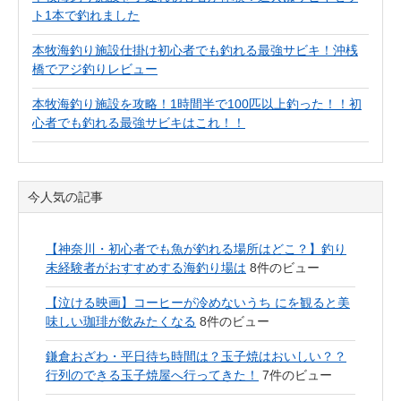
ト1本で釣れました
本牧海釣り施設仕掛け初心者でも釣れる最強サビキ！沖桟
橋でアジ釣りレビュー
本牧海釣り施設を攻略！1時間半で100匹以上釣った！！初
心者でも釣れる最強サビキはこれ！！
今人気の記事
【神奈川・初心者でも魚が釣れる場所はどこ？】釣り
未経験者がおすすめする海釣り場は
8件のビュー
【泣ける映画】コーヒーが冷めないうち にを観ると美
味しい珈琲が飲みたくなる
8件のビュー
鎌倉おざわ・平日待ち時間は？玉子焼はおいしい？？
行列のできる玉子焼屋へ行ってきた！
7件のビュー