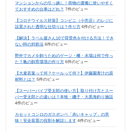
マンションからの引っ越し！荷物の運搬に使いやすく
ておすすめの台車はどれ？
7件のビュー
【コロナウイルス対策】コンビニ（小売店）のレジに
設置された透明な仕切りは？作り方
6件のビュー
【解決】ラベル屋さん10で背景色を付ける方法！でき
ない時の対処法
6件のビュー
野外でカメを飼うためのゲージ・柵・水場は何で作っ
た？亀の飼育環境の作り方
6件のビュー
【大麦若葉って何？ケールって何？】伊藤園青汁の原
材料とは？
5件のビュー
【スーパーパイプ受太郎の使い方】取り付け方とスー
パー受太郎との違いは？本牧・磯子・大黒海釣り施設
4件のビュー
カセットコンロのガスボンベ「赤いキャップ」の意
味！安全装置の役割を解説します
4件のビュー