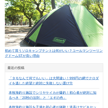
初めて買うソロキャンプテントは何がいい？コールマンツーリン
グドームSTが良い理由
最近の投稿
「タモなんて何でもいい」は大間違い！999円の網でクロダ
イを逃した絶望と絶対に失敗しない選び方
本牧海釣り施設でシリヤケイカが爆釣！初心者が絶対に知
るべき「20秒の法則」と「エギの色」
本牧海釣り施設を子連れ初心者が体験！道具はサビキセッ