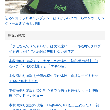
初めて買うソロキャンプテントは何がいい？コールマンツーリン
グドームSTが良い理由
最近の投稿
「タモなんて何でもいい」は大間違い！999円の網でクロダ
イを逃した絶望と絶対に失敗しない選び方
本牧海釣り施設でシリヤケイカが爆釣！初心者が絶対に知
るべき「20秒の法則」と「エギの色」
本牧海釣り施設を子連れ初心者が体験！道具はサビキセッ
ト1本で釣れました
本牧海釣り施設仕掛け初心者でも釣れる最強サビキ！沖桟
橋でアジ釣りレビュー
本牧海釣り施設を攻略！1時間半で100匹以上釣った！！初