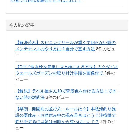
心者でも釣れる最強サビキはこれ！！
今人気の記事
【解決済み】スピニングリールが重くて回らない時の
メンテナンスのやり方は？自分で直す方法
8件のビュ
ー
【DIYで散水栓を簡単に立水栓にする方法】カクダイの
ウェールズガーデンの取り付け手順を画像付で
3件の
ビュー
【解決】ラベル屋さん10で背景色を付ける方法！でき
ない時の対処法
3件のビュー
【早朝・開園前の並び方・ルールは？】本牧海釣り施
設の夏休み・お盆休み中の混み具合はどう？沖桟橋で
釣りをするには朝は何時から並べばいい？？
3件のビ
ュー