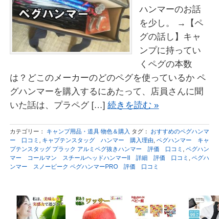
ハンマーのお話
を少し。 →【ペ
グの話し】キャ
ンプに持ってい
くペグの本数
は？どこのメーカーのどのペグを使っているか ペ
グハンマーを購入するにあたって、店員さんに聞
いた話は、プラペグ […]
続きを読む »
カテゴリー：
キャンプ用品・道具 物色＆購入
タグ：
おすすめのペグハンマ
ー 口コミ
,
キャプテンスタッグ ハンマー 購入理由
,
ペグハンマー キャ
プテンスタッグ プラック アルミペグ抜きハンマー 評価 口コミ
,
ペグハン
マー コールマン スチールヘッドハンマーII 詳細 評価 口コミ
,
ペグハ
ンマー スノーピーク ペグハンマーPRO 評価 口コミ