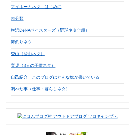
マイホームネタ はじめに
未分類
横浜DeNAベイスターズ（野球ネタ全般）
海釣りネタ
登山（登山ネタ）
育児（3人の子供ネタ）
自己紹介 このブログはどんな奴が書いている
調べた事（仕事・暮らしネタ）