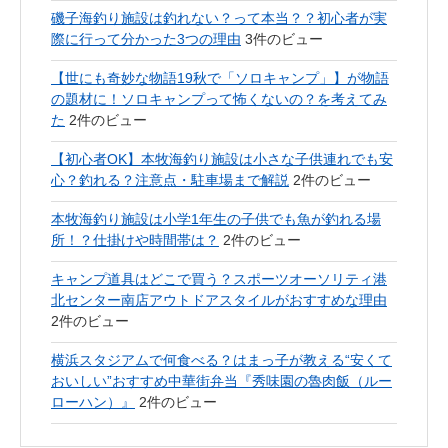
磯子海釣り施設は釣れない？って本当？？初心者が実
際に行って分かった3つの理由
3件のビュー
【世にも奇妙な物語19秋で「ソロキャンプ」】が物語
の題材に！ソロキャンプって怖くないの？を考えてみ
た
2件のビュー
【初心者OK】本牧海釣り施設は小さな子供連れでも安
心？釣れる？注意点・駐車場まで解説
2件のビュー
本牧海釣り施設は小学1年生の子供でも魚が釣れる場
所！？仕掛けや時間帯は？
2件のビュー
キャンプ道具はどこで買う？スポーツオーソリティ港
北センター南店アウトドアスタイルがおすすめな理由
2件のビュー
横浜スタジアムで何食べる？はまっ子が教える“安くて
おいしい”おすすめ中華街弁当『秀味園の魯肉飯（ルー
ローハン）』
2件のビュー