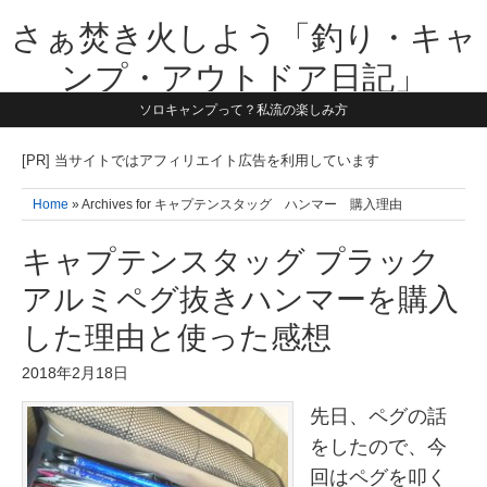
さぁ焚き火しよう「釣り・キャ
ンプ・アウトドア日記」
ソロキャンプって？私流の楽しみ方
【テーマは子供と一緒に本気で遊ぶ】1981年うまれ・横浜在住。妻と3
人の子供の5人家族です。子供と本気で遊び愉しんだ事を書いていきま
す。同じ世代のお父さんに読んで頂けたら嬉しいです！よろしくお願い
[PR] 当サイトではアフィリエイト広告を利用しています
致します！！
Home
» Archives for キャプテンスタッグ ハンマー 購入理由
キャプテンスタッグ プラック
アルミペグ抜きハンマーを購入
した理由と使った感想
2018年2月18日
先日、ペグの話
をしたので、今
回はペグを叩く