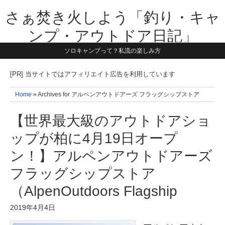
さぁ焚き火しよう「釣り・キャ
ンプ・アウトドア日記」
ソロキャンプって？私流の楽しみ方
【テーマは子供と一緒に本気で遊ぶ】1981年うまれ・横浜在住。妻と3
人の子供の5人家族です。子供と本気で遊び愉しんだ事を書いていきま
す。同じ世代のお父さんに読んで頂けたら嬉しいです！よろしくお願い
[PR] 当サイトではアフィリエイト広告を利用しています
致します！！
Home
» Archives for アルペンアウトドアーズ フラッグシップストア
【世界最大級のアウトドアショ
ップが柏に4月19日オープ
ン！】アルペンアウトドアーズ
フラッグシップストア
（AlpenOutdoors Flagship
2019年4月4日