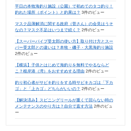
平日の本牧海釣り施設（公園）で初めてのタコ釣り！
釣れた場所（ポイント）と釣果は？
3件のビュー
マスク品薄解消に関する政府（菅さん）の会見はうそ
なの？マスク不足はいつまで続く？
2件のビュー
【スーパーパイプ受太郎の使い方】取り付け方とスー
パー受太郎との違いは？本牧・磯子・大黒海釣り施設
2件のビュー
【横浜】子供とはじめて海釣りを無料でやるならど
こ？根岸港（湾）をおすすめする理由
2件のビュー
釣り初心者がサビキ釣りをする時サビキカゴは「下カ
ゴ」と「上カゴ」どちらがいいの？
2件のビュー
【解決済み】スピニングリールが重くて回らない時の
メンテナンスのやり方は？自分で直す方法
2件のビュ
ー