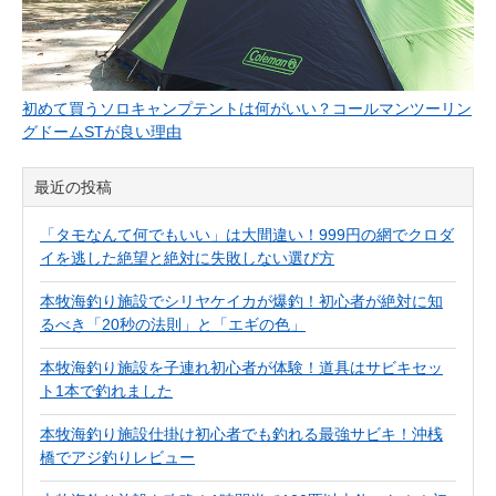
初めて買うソロキャンプテントは何がいい？コールマンツーリン
グドームSTが良い理由
最近の投稿
「タモなんて何でもいい」は大間違い！999円の網でクロダ
イを逃した絶望と絶対に失敗しない選び方
本牧海釣り施設でシリヤケイカが爆釣！初心者が絶対に知
るべき「20秒の法則」と「エギの色」
本牧海釣り施設を子連れ初心者が体験！道具はサビキセッ
ト1本で釣れました
本牧海釣り施設仕掛け初心者でも釣れる最強サビキ！沖桟
橋でアジ釣りレビュー