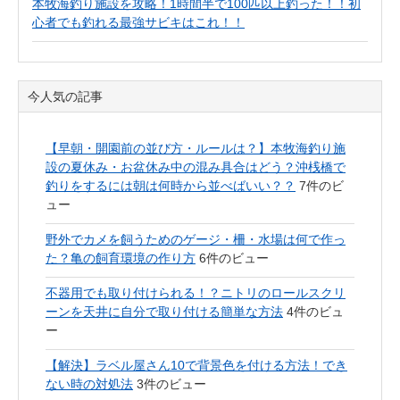
本牧海釣り施設を攻略！1時間半で100匹以上釣った！！初
心者でも釣れる最強サビキはこれ！！
今人気の記事
【早朝・開園前の並び方・ルールは？】本牧海釣り施
設の夏休み・お盆休み中の混み具合はどう？沖桟橋で
釣りをするには朝は何時から並べばいい？？
7件のビ
ュー
野外でカメを飼うためのゲージ・柵・水場は何で作っ
た？亀の飼育環境の作り方
6件のビュー
不器用でも取り付けられる！？ニトリのロールスクリ
ーンを天井に自分で取り付ける簡単な方法
4件のビュ
ー
【解決】ラベル屋さん10で背景色を付ける方法！でき
ない時の対処法
3件のビュー