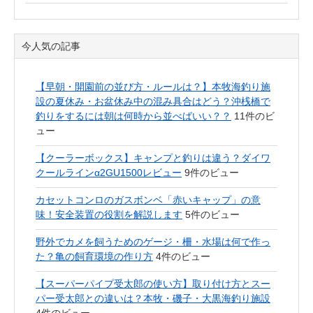
今人気の記事
【早朝・開園前の並び方・ルールは？】本牧海釣り施
設の夏休み・お盆休み中の混み具合はどう？沖桟橋で
釣りをするには朝は何時から並べばいい？？
11件のビ
ュー
【クーラーボックス】キャンプと釣りは違う？ダイワ
クールラインα2GU1500レビュー
9件のビュー
カセットコンロのガスボンベ「赤いキャップ」の意
味！安全装置の役割を解説します
5件のビュー
野外でカメを飼うためのゲージ・柵・水場は何で作っ
た？亀の飼育環境の作り方
4件のビュー
【スーパーパイプ受太郎の使い方】取り付け方とスー
パー受太郎との違いは？本牧・磯子・大黒海釣り施設