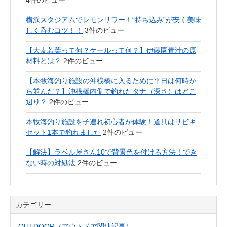
4件のビュー
横浜スタジアムでレモンサワー！“持ち込み”が安く美味
しく呑むコツ！！
3件のビュー
【大麦若葉って何？ケールって何？】伊藤園青汁の原
材料とは？
2件のビュー
【本牧海釣り施設の沖桟橋に入るために平日は何時か
ら並んだ？】沖桟橋内側で釣れたタナ（深さ）はどこ
辺り？
2件のビュー
本牧海釣り施設を子連れ初心者が体験！道具はサビキ
セット1本で釣れました
2件のビュー
【解決】ラベル屋さん10で背景色を付ける方法！でき
ない時の対処法
2件のビュー
カテゴリー
OUTDOOR（アウトドア関連記事）