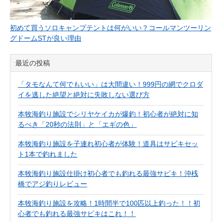
初めて買うソロキャンプテントは何がいい？コールマンツーリン
グドームSTが良い理由
最近の投稿
「タモなんて何でもいい」は大間違い！999円の網でクロダ
イを逃した絶望と絶対に失敗しない選び方
本牧海釣り施設でシリヤケイカが爆釣！初心者が絶対に知
るべき「20秒の法則」と「エギの色」
本牧海釣り施設を子連れ初心者が体験！道具はサビキセッ
ト1本で釣れました
本牧海釣り施設仕掛け初心者でも釣れる最強サビキ！沖桟
橋でアジ釣りレビュー
本牧海釣り施設を攻略！1時間半で100匹以上釣った！！初
心者でも釣れる最強サビキはこれ！！