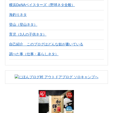
横浜DeNAベイスターズ（野球ネタ全般）
海釣りネタ
登山（登山ネタ）
育児（3人の子供ネタ）
自己紹介 このブログはどんな奴が書いている
調べた事（仕事・暮らしネタ）