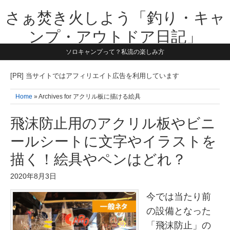
さぁ焚き火しよう「釣り・キャ
ンプ・アウトドア日記」
ソロキャンプって？私流の楽しみ方
【テーマは子供と一緒に本気で遊ぶ】1981年うまれ・横浜在住。妻と3
人の子供の5人家族です。子供と本気で遊び愉しんだ事を書いていきま
す。同じ世代のお父さんに読んで頂けたら嬉しいです！よろしくお願い
[PR] 当サイトではアフィリエイト広告を利用しています
致します！！
Home
» Archives for アクリル板に描ける絵具
飛沫防止用のアクリル板やビニ
ールシートに文字やイラストを
描く！絵具やペンはどれ？
2020年8月3日
今では当たり前
の設備となった
「飛沫防止」の