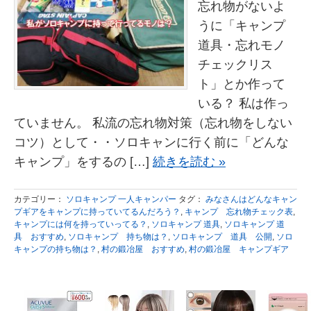
忘れ物がないよ
うに「キャンプ
道具・忘れモノ
チェックリス
ト」とか作って
いる？ 私は作っ
ていません。 私流の忘れ物対策（忘れ物をしない
コツ）として・・ソロキャンに行く前に「どんな
キャンプ」をするの […]
続きを読む »
カテゴリー：
ソロキャンプ 一人キャンパー
タグ：
みなさんはどんなキャン
プギアをキャンプに持っていてるんだろう？
,
キャンプ 忘れ物チェック表
,
キャンプには何を持っていってる？
,
ソロキャンプ 道具
,
ソロキャンプ 道
具 おすすめ
,
ソロキャンプ 持ち物は？
,
ソロキャンプ 道具 公開
,
ソロ
キャンプの持ち物は？
,
村の鍛冶屋 おすすめ
,
村の鍛冶屋 キャンプギア