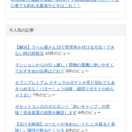
心者でも釣れる最強サビキはこれ！！
今人気の記事
【解決】ラベル屋さん10で背景色を付ける方法！でき
ない時の対処法
10件のビュー
マンションからの引っ越し！荷物の運搬に使いやすく
ておすすめの台車はどれ？
9件のビュー
セブンプレミアム ナチュラルポテトが売り切れでもあ
きらめるな！バターしょうゆ味 細切りポテトがめち
ゃうまい
7件のビュー
カセットコンロのガスボンベ「赤いキャップ」の意
味！安全装置の役割を解説します
6件のビュー
【泣ける映画】コーヒーが冷めないうち にを観ると美
味しい珈琲が飲みたくなる
6件のビュー