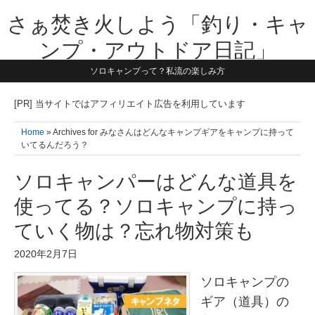
さぁ焚き火しよう「釣り・キャ
ンプ・アウトドア日記」
ソロキャンプって？私流の楽しみ方
【テーマは子供と一緒に本気で遊ぶ】1981年うまれ・横浜在住。妻と3
人の子供の5人家族です。子供と本気で遊び愉しんだ事を書いていきま
す。同じ世代のお父さんに読んで頂けたら嬉しいです！よろしくお願い
[PR] 当サイトではアフィリエイト広告を利用しています
致します！！
Home
» Archives for みなさんはどんなキャンプギアをキャンプに持って
いてるんだろう？
ソロキャンパーはどんな道具を
使ってる？ソロキャンプに持っ
ていく物は？忘れ物対策も
2020年2月7日
ソロキャンプの
ギア（道具）の