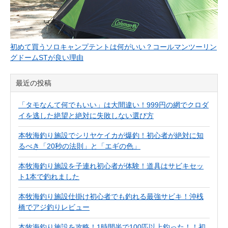
初めて買うソロキャンプテントは何がいい？コールマンツーリン
グドームSTが良い理由
最近の投稿
「タモなんて何でもいい」は大間違い！999円の網でクロダ
イを逃した絶望と絶対に失敗しない選び方
本牧海釣り施設でシリヤケイカが爆釣！初心者が絶対に知
るべき「20秒の法則」と「エギの色」
本牧海釣り施設を子連れ初心者が体験！道具はサビキセッ
ト1本で釣れました
本牧海釣り施設仕掛け初心者でも釣れる最強サビキ！沖桟
橋でアジ釣りレビュー
本牧海釣り施設を攻略！1時間半で100匹以上釣った！！初