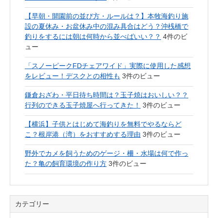
【早朝・開園前の並び方・ルールは？】本牧海釣り施
設の夏休み・お盆休み中の混み具合はどう？沖桟橋で
釣りをするには朝は何時から並べばいい？？
4件のビ
ュー
「スノーピークFDチェアワイド」実際に使用した感想
をレビュー！デスクとの相性も
3件のビュー
鎌倉おざわ・平日待ち時間は？玉子焼はおいしい？？
行列のできる玉子焼屋へ行ってきた！
3件のビュー
【横浜】子供とはじめて海釣りを無料でやるならど
こ？根岸港（湾）をおすすめする理由
3件のビュー
野外でカメを飼うためのゲージ・柵・水場は何で作っ
た？亀の飼育環境の作り方
3件のビュー
カテゴリー