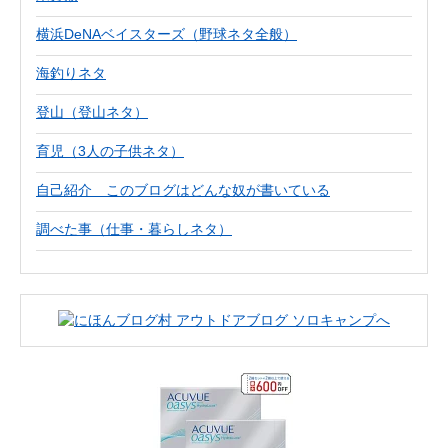
横浜DeNAベイスターズ（野球ネタ全般）
海釣りネタ
登山（登山ネタ）
育児（3人の子供ネタ）
自己紹介 このブログはどんな奴が書いている
調べた事（仕事・暮らしネタ）