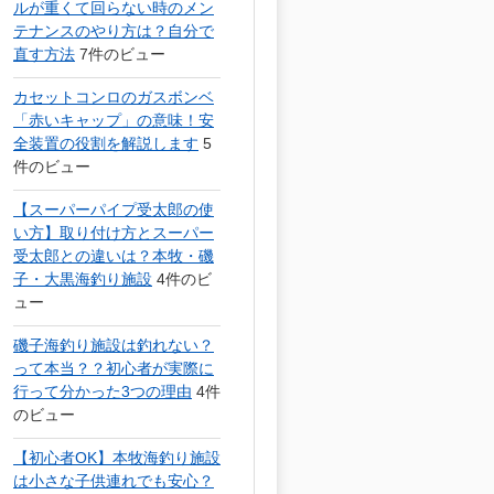
ルが重くて回らない時のメン
テナンスのやり方は？自分で
直す方法
7件のビュー
カセットコンロのガスボンベ
「赤いキャップ」の意味！安
全装置の役割を解説します
5
件のビュー
【スーパーパイプ受太郎の使
い方】取り付け方とスーパー
受太郎との違いは？本牧・磯
子・大黒海釣り施設
4件のビ
ュー
磯子海釣り施設は釣れない？
って本当？？初心者が実際に
行って分かった3つの理由
4件
のビュー
【初心者OK】本牧海釣り施設
は小さな子供連れでも安心？