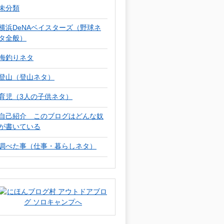
未分類
横浜DeNAベイスターズ（野球ネ
タ全般）
海釣りネタ
登山（登山ネタ）
育児（3人の子供ネタ）
自己紹介 このブログはどんな奴
が書いている
調べた事（仕事・暮らしネタ）