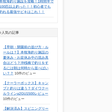
本牧海釣り施設を攻略！1時間半で
100匹以上釣った！！初心者でも
釣れる最強サビキはこれ！！
今人気の記事
【早朝・開園前の並び方・ル
ールは？】本牧海釣り施設の
夏休み・お盆休み中の混み具
合はどう？沖桟橋で釣りをす
るには朝は何時から並べばい
い？？
10件のビュー
【クーラーボックス】キャン
プと釣りは違う？ダイワクー
ルラインα2GU1500レビュー
10件のビュー
【解決済み】スピニングリー