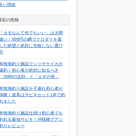
良い理由
最近の投稿
「タモなんて何でもいい」は大間
違い！999円の網でクロダイを逃
した絶望と絶対に失敗しない選び
方
本牧海釣り施設でシリヤケイカが
爆釣！初心者が絶対に知るべき
「20秒の法則」と「エギの色」
本牧海釣り施設を子連れ初心者が
体験！道具はサビキセット1本で釣
れました
本牧海釣り施設仕掛け初心者でも
釣れる最強サビキ！沖桟橋でアジ
釣りレビュー