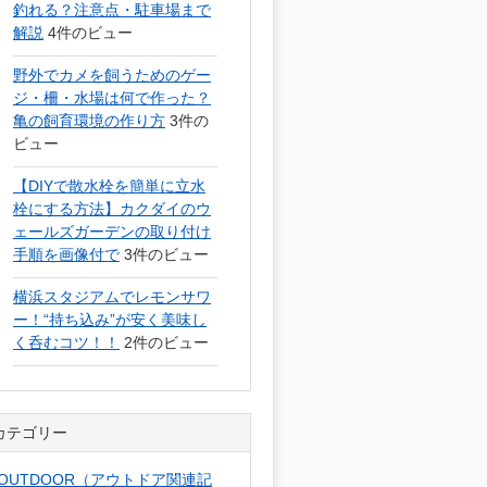
釣れる？注意点・駐車場まで
解説
4件のビュー
野外でカメを飼うためのゲー
ジ・柵・水場は何で作った？
亀の飼育環境の作り方
3件の
ビュー
【DIYで散水栓を簡単に立水
栓にする方法】カクダイのウ
ェールズガーデンの取り付け
手順を画像付で
3件のビュー
横浜スタジアムでレモンサワ
ー！“持ち込み”が安く美味し
く呑むコツ！！
2件のビュー
カテゴリー
OUTDOOR（アウトドア関連記