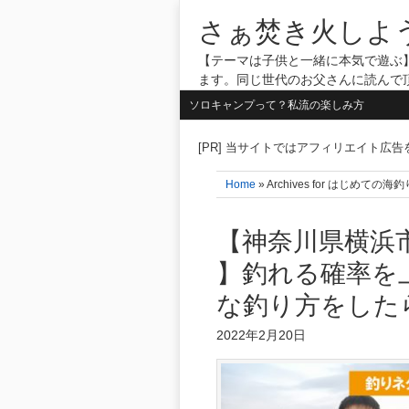
さぁ焚き火しよ
【テーマは子供と一緒に本気で遊ぶ】
ます。同じ世代のお父さんに読んで
ソロキャンプって？私流の楽しみ方
[PR] 当サイトではアフィリエイト広
Home
» Archives for はじ
【神奈川県横浜
】釣れる確率を
な釣り方をした
2022年2月20日