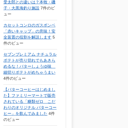
受太郎との違いは？本牧・磯
子・大黒海釣り施設
7件のビ
ュー
カセットコンロのガスボンベ
「赤いキャップ」の意味！安
全装置の役割を解説します
5
件のビュー
セブンプレミアム ナチュラル
ポテトが売り切れでもあきら
めるな！バターしょうゆ味
細切りポテトがめちゃうまい
4件のビュー
【バターコーヒーはじめまし
た】ファミリーマートで販売
されている「糖類ゼロ こだ
わりのオリジナル バターコー
ヒー」を飲んでみました
4件
のビュー