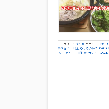
カテゴリー：
未分類
タグ：
1日1食 
事内容
,
1日1食はやせるのか？
,
GACK
007 ガクト 1日1食
,
ガクト GACK