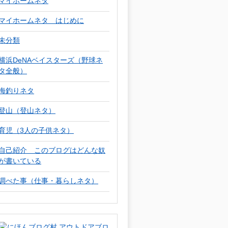
マイホームネタ
マイホームネタ はじめに
未分類
横浜DeNAベイスターズ（野球ネ
タ全般）
海釣りネタ
登山（登山ネタ）
育児（3人の子供ネタ）
自己紹介 このブログはどんな奴
が書いている
調べた事（仕事・暮らしネタ）