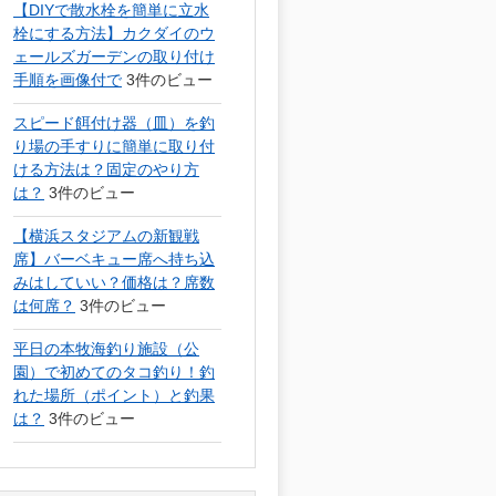
【DIYで散水栓を簡単に立水
栓にする方法】カクダイのウ
ェールズガーデンの取り付け
手順を画像付で
3件のビュー
スピード餌付け器（皿）を釣
り場の手すりに簡単に取り付
ける方法は？固定のやり方
は？
3件のビュー
【横浜スタジアムの新観戦
席】バーベキュー席へ持ち込
みはしていい？価格は？席数
は何席？
3件のビュー
平日の本牧海釣り施設（公
園）で初めてのタコ釣り！釣
れた場所（ポイント）と釣果
は？
3件のビュー