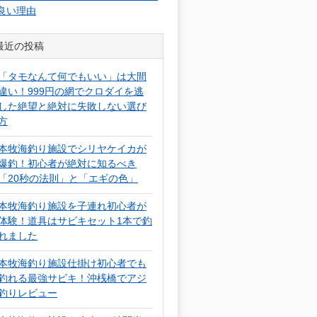
良い理由
最近の投稿
「タモなんて何でもいい」は大間
違い！999円の網でクロダイを逃
した絶望と絶対に失敗しない選び
方
本牧海釣り施設でシリヤケイカが
爆釣！初心者が絶対に知るべき
「20秒の法則」と「エギの色」
本牧海釣り施設を子連れ初心者が
体験！道具はサビキセット1本で釣
れました
本牧海釣り施設仕掛け初心者でも
釣れる最強サビキ！沖桟橋でアジ
釣りレビュー