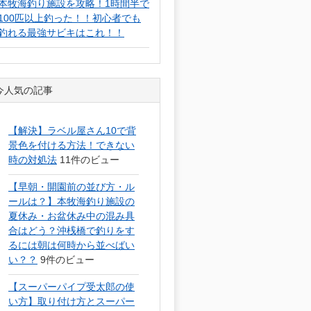
本牧海釣り施設を攻略！1時間半で
100匹以上釣った！！初心者でも
釣れる最強サビキはこれ！！
今人気の記事
【解決】ラベル屋さん10で背
景色を付ける方法！できない
時の対処法
11件のビュー
【早朝・開園前の並び方・ル
ールは？】本牧海釣り施設の
夏休み・お盆休み中の混み具
合はどう？沖桟橋で釣りをす
るには朝は何時から並べばい
い？？
9件のビュー
【スーパーパイプ受太郎の使
い方】取り付け方とスーパー