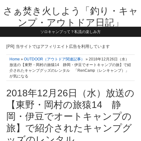
さぁ焚き火しよう「釣り・キャ
ンプ・アウトドア日記」
ソロキャンプって？私流の楽しみ方
【テーマは子供と一緒に本気で遊ぶ】1981年うまれ・横浜在住。妻と3
人の子供の5人家族です。子供と本気で遊び愉しんだ事を書いていきま
す。同じ世代のお父さんに読んで頂けたら嬉しいです！よろしくお願い
[PR] 当サイトではアフィリエイト広告を利用しています
致します！！
Home
»
OUTDOOR（アウトドア関連記事）
» 2018年12月26日（水）
放送の【東野・岡村の旅猿14 静岡・伊豆でオートキャンプの旅】で紹
介されたキャンプグッズのレンタル 「RenCamp（レンキャンプ）」
が気になる
2018年12月26日（水）放送の
【東野・岡村の旅猿14 静
岡・伊豆でオートキャンプの
旅】で紹介されたキャンプグ
ッズのレンタル