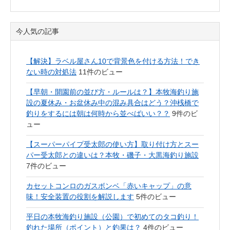
今人気の記事
【解決】ラベル屋さん10で背景色を付ける方法！でき
ない時の対処法
11件のビュー
【早朝・開園前の並び方・ルールは？】本牧海釣り施
設の夏休み・お盆休み中の混み具合はどう？沖桟橋で
釣りをするには朝は何時から並べばいい？？
9件のビ
ュー
【スーパーパイプ受太郎の使い方】取り付け方とスー
パー受太郎との違いは？本牧・磯子・大黒海釣り施設
7件のビュー
カセットコンロのガスボンベ「赤いキャップ」の意
味！安全装置の役割を解説します
5件のビュー
平日の本牧海釣り施設（公園）で初めてのタコ釣り！
釣れた場所（ポイント）と釣果は？
4件のビュー