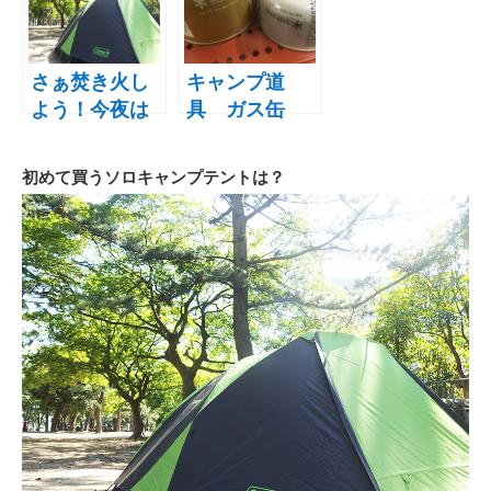
プライベート
キャンプシリ
でごめんなさ
ーズが面白い
い キャンプの
さぁ焚き火し
キャンプ道
聖地 山梨・道
よう！今夜は
具 ガス缶
志村でリベン
ソロキャンプ
OD缶とCB缶
ジの旅
に突撃だぁ
の違いって何
初めて買うソロキャンプテントは？
（の予定）