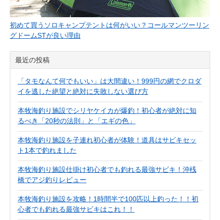
初めて買うソロキャンプテントは何がいい？コールマンツーリン
グドームSTが良い理由
最近の投稿
「タモなんて何でもいい」は大間違い！999円の網でクロダ
イを逃した絶望と絶対に失敗しない選び方
本牧海釣り施設でシリヤケイカが爆釣！初心者が絶対に知
るべき「20秒の法則」と「エギの色」
本牧海釣り施設を子連れ初心者が体験！道具はサビキセッ
ト1本で釣れました
本牧海釣り施設仕掛け初心者でも釣れる最強サビキ！沖桟
橋でアジ釣りレビュー
本牧海釣り施設を攻略！1時間半で100匹以上釣った！！初
心者でも釣れる最強サビキはこれ！！