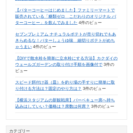
【バターコーヒーはじめました】ファミリーマートで
販売されている「糖類ゼロ こだわりのオリジナル バ
ターコーヒー」を飲んでみました
4件のビュー
セブンプレミアム ナチュラルポテトが売り切れでもあ
きらめるな！バターしょうゆ味 細切りポテトがめち
ゃうまい
4件のビュー
【DIYで散水栓を簡単に立水栓にする方法】カクダイの
ウェールズガーデンの取り付け手順を画像付で
3件の
ビュー
スピード餌付け器（皿）を釣り場の手すりに簡単に取
り付ける方法は？固定のやり方は？
3件のビュー
【横浜スタジアムの新観戦席】バーベキュー席へ持ち
込みはしていい？価格は？席数は何席？
3件のビュー
カテゴリー