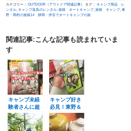
カテゴリー：
OUTDOOR（アウトドア関連記事）
タグ：
キャンプ用品 レ
ンタル
,
キャンプ道具のレンタル
,
旅猿 オートキャンプ
,
旅猿 キャンプ
,
東
野・岡村の旅猿14 静岡・伊豆でオートキャンプの旅
関連記事:こんな記事も読まれていま
す
キャンプ未経
キャンプ好き
験者さんに超
必見！東野＆
おすすめのＤ
岡村の旅猿~プ
ＶＤ！東野・
ライベートで
岡村の旅猿11
ごめんなさい~