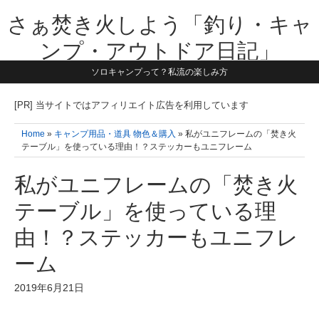
さぁ焚き火しよう「釣り・キャ
ンプ・アウトドア日記」
ソロキャンプって？私流の楽しみ方
【テーマは子供と一緒に本気で遊ぶ】1981年うまれ・横浜在住。妻と3
人の子供の5人家族です。子供と本気で遊び愉しんだ事を書いていきま
す。同じ世代のお父さんに読んで頂けたら嬉しいです！よろしくお願い
[PR] 当サイトではアフィリエイト広告を利用しています
致します！！
Home
»
キャンプ用品・道具 物色＆購入
» 私がユニフレームの「焚き火
テーブル」を使っている理由！？ステッカーもユニフレーム
私がユニフレームの「焚き火
テーブル」を使っている理
由！？ステッカーもユニフレ
ーム
2019年6月21日