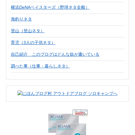
横浜DeNAベイスターズ（野球ネタ全般）
海釣りネタ
登山（登山ネタ）
育児（3人の子供ネタ）
自己紹介 このブログはどんな奴が書いている
調べた事（仕事・暮らしネタ）