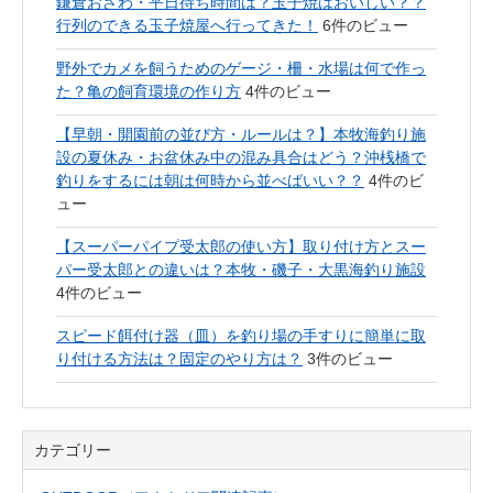
鎌倉おざわ・平日待ち時間は？玉子焼はおいしい？？
行列のできる玉子焼屋へ行ってきた！
6件のビュー
野外でカメを飼うためのゲージ・柵・水場は何で作っ
た？亀の飼育環境の作り方
4件のビュー
【早朝・開園前の並び方・ルールは？】本牧海釣り施
設の夏休み・お盆休み中の混み具合はどう？沖桟橋で
釣りをするには朝は何時から並べばいい？？
4件のビ
ュー
【スーパーパイプ受太郎の使い方】取り付け方とスー
パー受太郎との違いは？本牧・磯子・大黒海釣り施設
4件のビュー
スピード餌付け器（皿）を釣り場の手すりに簡単に取
り付ける方法は？固定のやり方は？
3件のビュー
カテゴリー