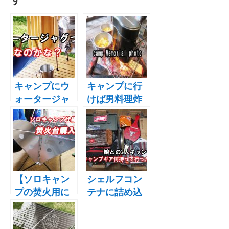
キャンプにウ
キャンプに行
ォータージャ
けば男料理炸
グっているの
裂！普段なー
かな？？【キ
んもしない父
ャンプを始め
が作るキャン
ようと思って
プめし
いる方必見】
【ソロキャン
シェルフコン
プの焚火用に
テナに詰め込
購入！】
んだ２人用の
UCO（ユー
キャンプギア