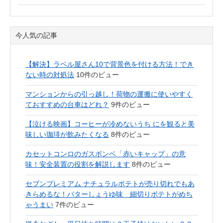
今人気の記事
【解決】ラベル屋さん10で背景色を付ける方法！でき
ない時の対処法
10件のビュー
マンションからの引っ越し！荷物の運搬に使いやすく
ておすすめの台車はどれ？
9件のビュー
【泣ける映画】コーヒーが冷めないうち にを観ると美
味しい珈琲が飲みたくなる
8件のビュー
カセットコンロのガスボンベ「赤いキャップ」の意
味！安全装置の役割を解説します
8件のビュー
セブンプレミアム ナチュラルポテトが売り切れでもあ
きらめるな！バターしょうゆ味 細切りポテトがめち
ゃうまい
7件のビュー