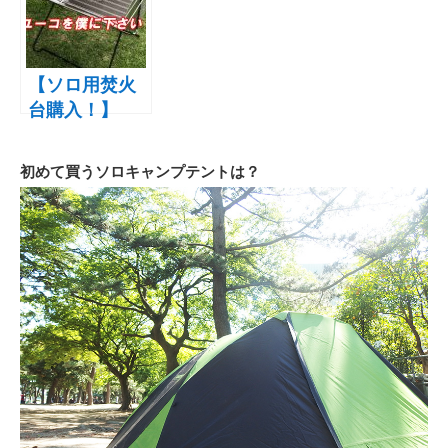
コ）フラット
を公開！シェ
パックポータ
ルコンに入れ
ブルグリル＆
るものは？
ファイヤーピ
【ソロ用焚火
ット焚火台を
台購入！】
買った理由
UCO ユーコ
ミニフラット
初めて買うソロキャンプテントは？
パックポータ
ブル グリル＆
ファイヤーピ
ットを買いま
す