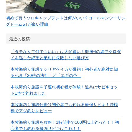
初めて買うソロキャンプテントは何がいい？コールマンツーリン
グドームSTが良い理由
最近の投稿
「タモなんて何でもいい」は大間違い！999円の網でクロダ
イを逃した絶望と絶対に失敗しない選び方
本牧海釣り施設でシリヤケイカが爆釣！初心者が絶対に知
るべき「20秒の法則」と「エギの色」
本牧海釣り施設を子連れ初心者が体験！道具はサビキセッ
ト1本で釣れました
本牧海釣り施設仕掛け初心者でも釣れる最強サビキ！沖桟
橋でアジ釣りレビュー
本牧海釣り施設を攻略！1時間半で100匹以上釣った！！初
心者でも釣れる最強サビキはこれ！！