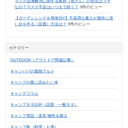
マスク品薄解消に関する政府（菅さん）の会見はうそ
なの？マスク不足はいつまで続く？
3件のビュー
【ガーデンシンクを簡単DIY】不器用な素人が屋外に流
し台を作る（設置）方法は？
3件のビュー
カテゴリー
OUTDOOR（アウトドア関連記事）
キャンパパの孤独グルメ
キャンプの夜に読みたい本
キャンプコラム
キャンプネタ以外（話題・一般ネタ）
キャンプ用品・道具 物色＆購入
キャンプ飯（料理・お酒）