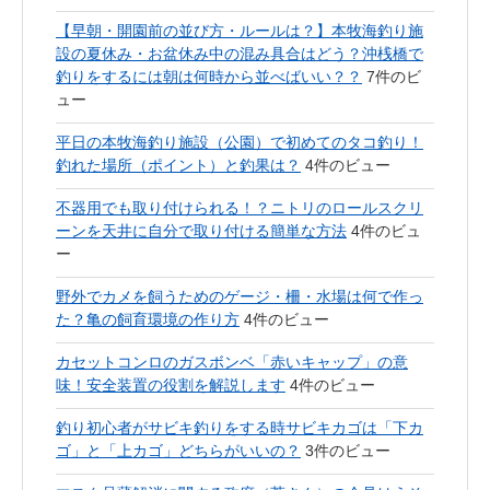
【早朝・開園前の並び方・ルールは？】本牧海釣り施
設の夏休み・お盆休み中の混み具合はどう？沖桟橋で
釣りをするには朝は何時から並べばいい？？
7件のビ
ュー
平日の本牧海釣り施設（公園）で初めてのタコ釣り！
釣れた場所（ポイント）と釣果は？
4件のビュー
不器用でも取り付けられる！？ニトリのロールスクリ
ーンを天井に自分で取り付ける簡単な方法
4件のビュ
ー
野外でカメを飼うためのゲージ・柵・水場は何で作っ
た？亀の飼育環境の作り方
4件のビュー
カセットコンロのガスボンベ「赤いキャップ」の意
味！安全装置の役割を解説します
4件のビュー
釣り初心者がサビキ釣りをする時サビキカゴは「下カ
ゴ」と「上カゴ」どちらがいいの？
3件のビュー