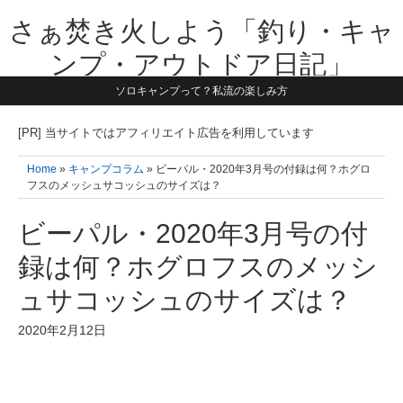
さぁ焚き火しよう「釣り・キャ
ンプ・アウトドア日記」
ソロキャンプって？私流の楽しみ方
【テーマは子供と一緒に本気で遊ぶ】1981年うまれ・横浜在住。妻と3
人の子供の5人家族です。子供と本気で遊び愉しんだ事を書いていきま
す。同じ世代のお父さんに読んで頂けたら嬉しいです！よろしくお願い
[PR] 当サイトではアフィリエイト広告を利用しています
致します！！
Home
»
キャンプコラム
» ビーパル・2020年3月号の付録は何？ホグロ
フスのメッシュサコッシュのサイズは？
ビーパル・2020年3月号の付
録は何？ホグロフスのメッシ
ュサコッシュのサイズは？
2020年2月12日