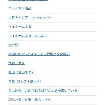
コールマン製品
ソロキャンプ 一人キャンパー
マイホームネタ
マイホームネタ はじめに
未分類
横浜DeNAベイスターズ（野球ネタ全般）
海釣りネタ
登山（登山ネタ）
育児（3人の子供ネタ）
自己紹介 このブログはどんな奴が書いている
調べた事（仕事・暮らしネタ）