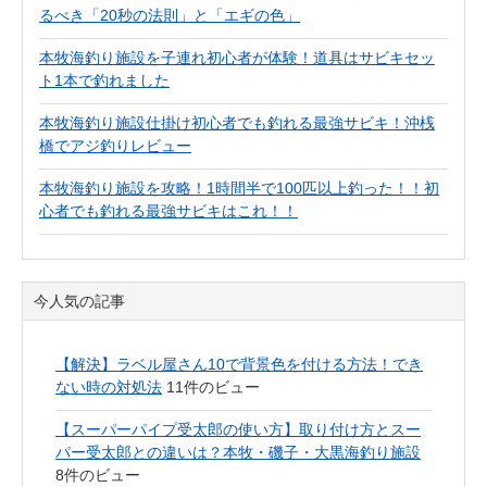
るべき「20秒の法則」と「エギの色」
本牧海釣り施設を子連れ初心者が体験！道具はサビキセッ
ト1本で釣れました
本牧海釣り施設仕掛け初心者でも釣れる最強サビキ！沖桟
橋でアジ釣りレビュー
本牧海釣り施設を攻略！1時間半で100匹以上釣った！！初
心者でも釣れる最強サビキはこれ！！
今人気の記事
【解決】ラベル屋さん10で背景色を付ける方法！でき
ない時の対処法
11件のビュー
【スーパーパイプ受太郎の使い方】取り付け方とスー
パー受太郎との違いは？本牧・磯子・大黒海釣り施設
8件のビュー