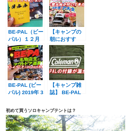
身長150cmの
月号の付録は
長女もピッタ
CHUMSとのコ
リ羽織れる！
ラボ鋳鉄製 ス
肌触り暖かさ
キレット
満点ブランケ
BE-PAL（ビー
【キャンプの
ット
パル）１２月
朝におすす
号を購入！付
め】BE-
録はトラベラ
PAL（ビーパ
ーズ・ダイア
ル）2019年4
リー２０１９
月号の付録は
SHO’S × BE-
PALステンレ
BE-PAL (ビー
【キャンプ雑
ス ミニ焚き火
パル) 2019年 3
誌】 BE-PAL
台
月号がやば
(ビーパル)
い！読む→行
2019年 02月号
初めて買うソロキャンプテントは？
く→買う の
の付録はコー
「キャンプ沼
ルマンのブラ
連鎖」が！！
ンケット