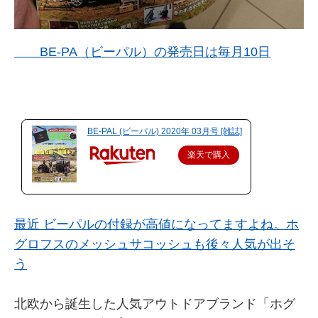
BE-PA（ビーパル）の発売日は毎月10日
BE-PAL (ビーパル) 2020年 03月号 [雑誌]
楽天で購入
最近 ビーパルの付録が高値になってますよね。ホ
グロフスのメッシュサコッシュも後々人気が出そ
う
北欧から誕生した人気アウトドアブランド「ホグ