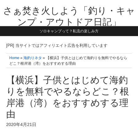
さぁ焚き火しよう「釣り・キャ
ンプ・アウトドア日記」
ソロキャンプって？私流の楽しみ方
【テーマは子供と一緒に本気で遊ぶ】1981年うまれ・横浜在住。妻と3
人の子供の5人家族です。子供と本気で遊び愉しんだ事を書いていきま
す。同じ世代のお父さんに読んで頂けたら嬉しいです！よろしくお願い
[PR] 当サイトではアフィリエイト広告を利用しています
致します！！
Home
»
海釣りネタ
» 【横浜】子供とはじめて海釣りを無料でやるなら
どこ？根岸港（湾）をおすすめする理由
【横浜】子供とはじめて海釣
りを無料でやるならどこ？根
岸港（湾）をおすすめする理
由
2020年4月21日