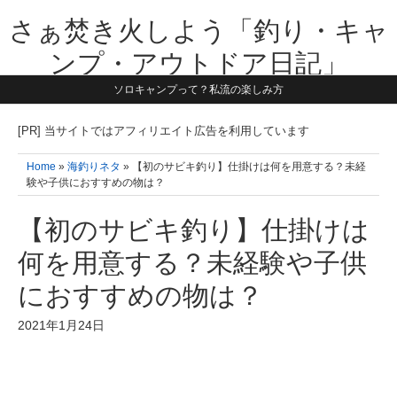
さぁ焚き火しよう「釣り・キャ
ンプ・アウトドア日記」
ソロキャンプって？私流の楽しみ方
【テーマは子供と一緒に本気で遊ぶ】1981年うまれ・横浜在住。妻と3
人の子供の5人家族です。子供と本気で遊び愉しんだ事を書いていきま
す。同じ世代のお父さんに読んで頂けたら嬉しいです！よろしくお願い
[PR] 当サイトではアフィリエイト広告を利用しています
致します！！
Home
»
海釣りネタ
» 【初のサビキ釣り】仕掛けは何を用意する？未経
験や子供におすすめの物は？
【初のサビキ釣り】仕掛けは
何を用意する？未経験や子供
におすすめの物は？
2021年1月24日