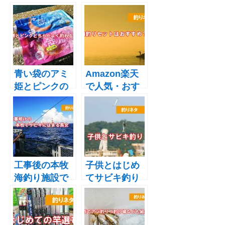
青い袋のアミ
Amazon楽天
姫とピンクの
で人気・おす
袋のアミ姫キ
すめの初心者
ララはどちら
海釣りセット
が釣れるの？
の罠？比較と
野島公園でサ
選び方
ビキ釣り
工事後の本牧
子供とはじめ
海釣り施設で
てサビキ釣り
サビキ釣り＆
をするならサ
チョイ投げ釣
ビキ釣りとト
り！釣果と釣
リックサビキ