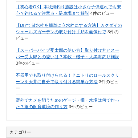
【初心者OK】本牧海釣り施設は小さな子供連れでも安
心？釣れる？注意点・駐車場まで解説
4件のビュー
【DIYで散水栓を簡単に立水栓にする方法】カクダイの
ウェールズガーデンの取り付け手順を画像付で
3件の
ビュー
【スーパーパイプ受太郎の使い方】取り付け方とスー
パー受太郎との違いは？本牧・磯子・大黒海釣り施設
3件のビュー
不器用でも取り付けられる！？ニトリのロールスクリ
ーンを天井に自分で取り付ける簡単な方法
3件のビュ
ー
野外でカメを飼うためのゲージ・柵・水場は何で作っ
た？亀の飼育環境の作り方
3件のビュー
カテゴリー