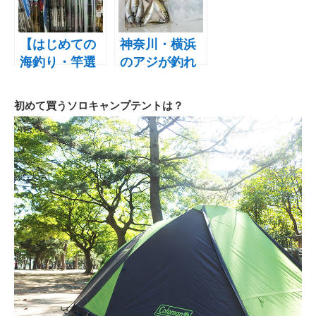
れたポイント
釣りのどちら
はどこ？
がいい？
【はじめての
神奈川・横浜
海釣り・竿選
のアジが釣れ
び】子供と一
るポイントで
緒に使えるお
夕まずめに子
初めて買うソロキャンプテントは？
すすめの釣竿
供とアジ釣
はどれ！？選
り！金豆アジ
び方もご紹介
が大量！！