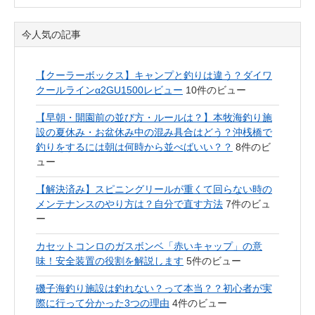
今人気の記事
【クーラーボックス】キャンプと釣りは違う？ダイワ
クールラインα2GU1500レビュー
10件のビュー
【早朝・開園前の並び方・ルールは？】本牧海釣り施
設の夏休み・お盆休み中の混み具合はどう？沖桟橋で
釣りをするには朝は何時から並べばいい？？
8件のビ
ュー
【解決済み】スピニングリールが重くて回らない時の
メンテナンスのやり方は？自分で直す方法
7件のビュ
ー
カセットコンロのガスボンベ「赤いキャップ」の意
味！安全装置の役割を解説します
5件のビュー
磯子海釣り施設は釣れない？って本当？？初心者が実
際に行って分かった3つの理由
4件のビュー