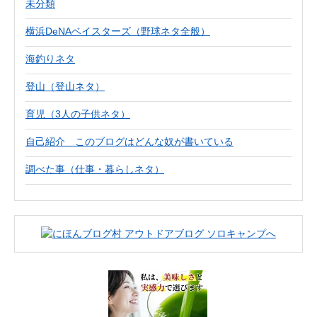
未分類
横浜DeNAベイスターズ（野球ネタ全般）
海釣りネタ
登山（登山ネタ）
育児（3人の子供ネタ）
自己紹介 このブログはどんな奴が書いている
調べた事（仕事・暮らしネタ）