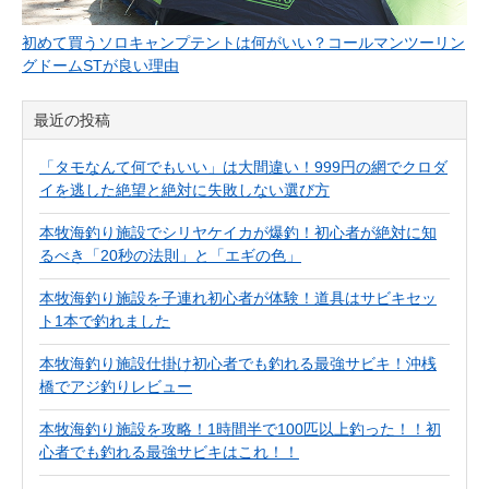
初めて買うソロキャンプテントは何がいい？コールマンツーリン
グドームSTが良い理由
最近の投稿
「タモなんて何でもいい」は大間違い！999円の網でクロダ
イを逃した絶望と絶対に失敗しない選び方
本牧海釣り施設でシリヤケイカが爆釣！初心者が絶対に知
るべき「20秒の法則」と「エギの色」
本牧海釣り施設を子連れ初心者が体験！道具はサビキセッ
ト1本で釣れました
本牧海釣り施設仕掛け初心者でも釣れる最強サビキ！沖桟
橋でアジ釣りレビュー
本牧海釣り施設を攻略！1時間半で100匹以上釣った！！初
心者でも釣れる最強サビキはこれ！！