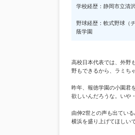
学校経歴：静岡市立清
野球経歴：軟式野球（
蔭学園
高校日本代表では、外野
野もできるから、ラミち
昨年、報徳学園の小園君
欲しいんだろうな。いや
由伸2世との声も出てい
横浜を盛り上げてほしいで