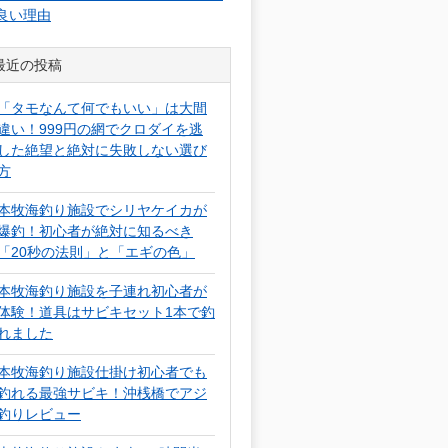
良い理由
最近の投稿
「タモなんて何でもいい」は大間
違い！999円の網でクロダイを逃
した絶望と絶対に失敗しない選び
方
本牧海釣り施設でシリヤケイカが
爆釣！初心者が絶対に知るべき
「20秒の法則」と「エギの色」
本牧海釣り施設を子連れ初心者が
体験！道具はサビキセット1本で釣
れました
本牧海釣り施設仕掛け初心者でも
釣れる最強サビキ！沖桟橋でアジ
釣りレビュー