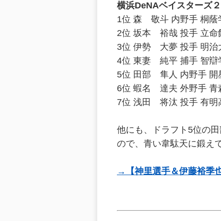
横浜DeNAベイスターズ
1位 森 敬斗 内野手 桐
2位 坂本 裕哉 投手 立
3位 伊勢 大夢 投手 明治
4位 東妻 純平 捕手 智
5位 田部 隼人 内野手 開
6位 蝦名 達夫 外野手 
7位 浅田 将汰 投手 有明
他にも、ドラフト5位の
ので、青い韋駄天に鍛え
→【神里選手＆伊藤裕季也