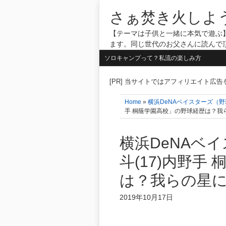
さぁ焚き火しよ
【テーマは子供と一緒に本気で遊ぶ】
ます。同じ世代のお父さんに読んで
ソロキャンプって？私流の楽しみ方
[PR] 当サイトではアフィリエイト広
Home
»
横浜DeNAベイスターズ（
手 桐蔭学園高校」の野球経歴は？我
横浜DeNAベ
斗(17)内野手
は？我らの星
2019年10月17日