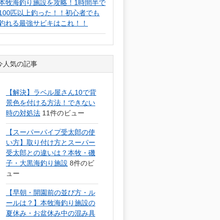
本牧海釣り施設を攻略！1時間半で
100匹以上釣った！！初心者でも
釣れる最強サビキはこれ！！
今人気の記事
【解決】ラベル屋さん10で背
景色を付ける方法！できない
時の対処法
11件のビュー
【スーパーパイプ受太郎の使
い方】取り付け方とスーパー
受太郎との違いは？本牧・磯
子・大黒海釣り施設
8件のビ
ュー
【早朝・開園前の並び方・ル
ールは？】本牧海釣り施設の
夏休み・お盆休み中の混み具