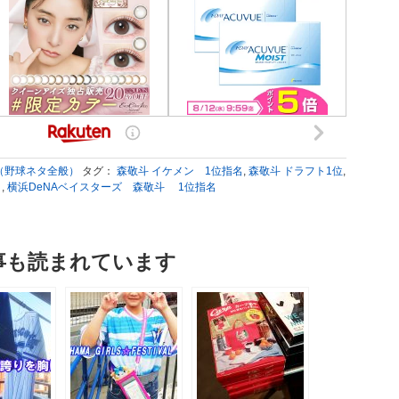
（野球ネタ全般）
タグ：
森敬斗 イケメン 1位指名
,
森敬斗 ドラフト1位
,
ト
,
横浜DeNAベイスターズ 森敬斗 1位指名
事も読まれています