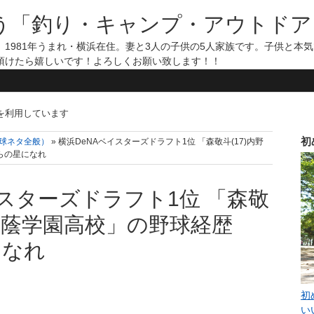
う「釣り・キャンプ・アウトドア
1981年うまれ・横浜在住。妻と3人の子供の5人家族です。子供と本
頂けたら嬉しいです！よろしくお願い致します！！
告を利用しています
初
野球ネタ全般）
» 横浜DeNAベイスターズドラフト1位 「森敬斗(17)内野
らの星になれ
イスターズドラフト1位 「森敬
 桐蔭学園高校」の野球経歴
になれ
初
い