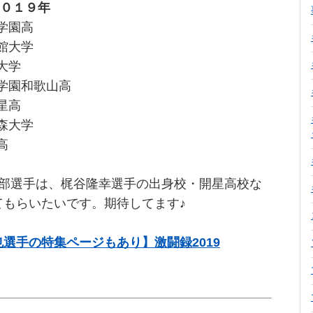
２０１９年
蔭学園高
命館大学
大学
辯学園和歌山高
星高
青森大学
高
田部選手は、梶谷隆幸選手の出身校・開星高校な
てもらいたいです。期待してます♪
選手の特集ページもあり】激闘録2019