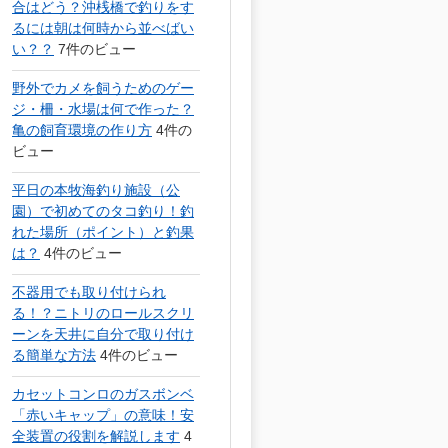
合はどう？沖桟橋で釣りをす
るには朝は何時から並べばい
い？？
7件のビュー
野外でカメを飼うためのゲー
ジ・柵・水場は何で作った？
亀の飼育環境の作り方
4件の
ビュー
平日の本牧海釣り施設（公
園）で初めてのタコ釣り！釣
れた場所（ポイント）と釣果
は？
4件のビュー
不器用でも取り付けられ
る！？ニトリのロールスクリ
ーンを天井に自分で取り付け
る簡単な方法
4件のビュー
カセットコンロのガスボンベ
「赤いキャップ」の意味！安
全装置の役割を解説します
4