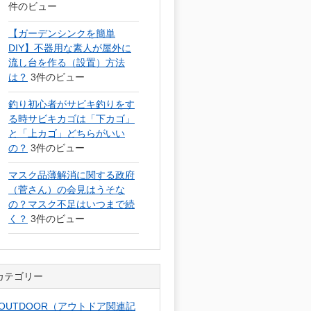
件のビュー
【ガーデンシンクを簡単
DIY】不器用な素人が屋外に
流し台を作る（設置）方法
は？
3件のビュー
釣り初心者がサビキ釣りをす
る時サビキカゴは「下カゴ」
と「上カゴ」どちらがいい
の？
3件のビュー
マスク品薄解消に関する政府
（菅さん）の会見はうそな
の？マスク不足はいつまで続
く？
3件のビュー
カテゴリー
OUTDOOR（アウトドア関連記