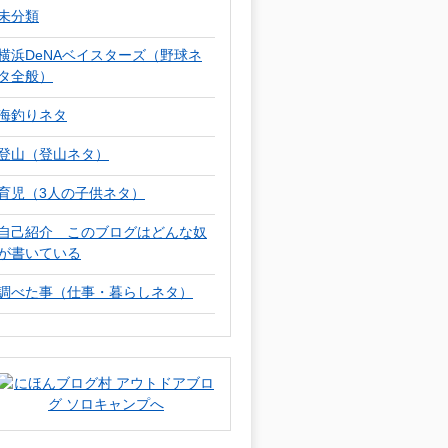
未分類
横浜DeNAベイスターズ（野球ネ
タ全般）
海釣りネタ
登山（登山ネタ）
育児（3人の子供ネタ）
自己紹介 このブログはどんな奴
が書いている
調べた事（仕事・暮らしネタ）