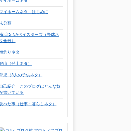
マイホームネタ
マイホームネタ はじめに
未分類
横浜DeNAベイスターズ（野球ネ
タ全般）
海釣りネタ
登山（登山ネタ）
育児（3人の子供ネタ）
自己紹介 このブログはどんな奴
が書いている
調べた事（仕事・暮らしネタ）