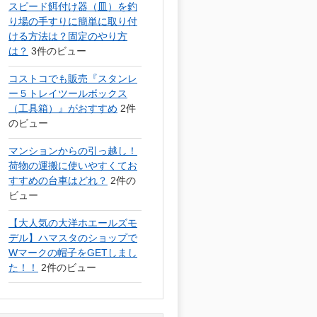
スピード餌付け器（皿）を釣
り場の手すりに簡単に取り付
ける方法は？固定のやり方
は？
3件のビュー
コストコでも販売『スタンレ
ー５トレイツールボックス
（工具箱）』がおすすめ
2件
のビュー
マンションからの引っ越し！
荷物の運搬に使いやすくてお
すすめの台車はどれ？
2件の
ビュー
【大人気の大洋ホエールズモ
デル】ハマスタのショップで
Wマークの帽子をGETしまし
た！！
2件のビュー