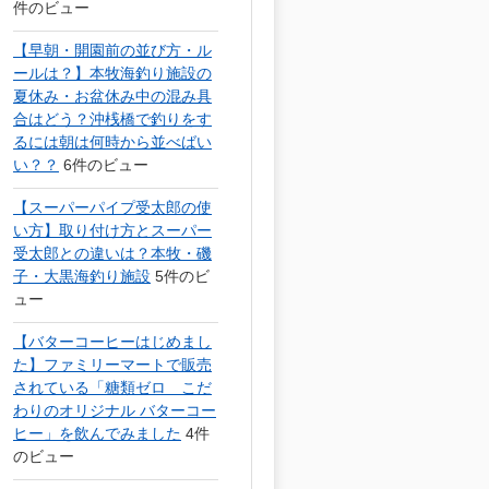
件のビュー
【早朝・開園前の並び方・ル
ールは？】本牧海釣り施設の
夏休み・お盆休み中の混み具
合はどう？沖桟橋で釣りをす
るには朝は何時から並べばい
い？？
6件のビュー
【スーパーパイプ受太郎の使
い方】取り付け方とスーパー
受太郎との違いは？本牧・磯
子・大黒海釣り施設
5件のビ
ュー
【バターコーヒーはじめまし
た】ファミリーマートで販売
されている「糖類ゼロ こだ
わりのオリジナル バターコー
ヒー」を飲んでみました
4件
のビュー