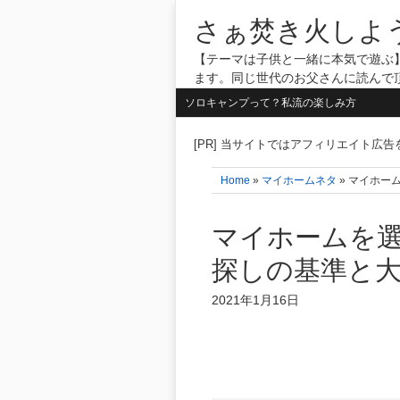
さぁ焚き火しよ
【テーマは子供と一緒に本気で遊ぶ】
ます。同じ世代のお父さんに読んで
ソロキャンプって？私流の楽しみ方
[PR] 当サイトではアフィリエイト広
Home
»
マイホームネタ
» マイホー
マイホームを選
探しの基準と
2021年1月16日