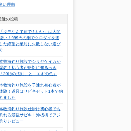
良い理由
最近の投稿
「タモなんて何でもいい」は大間
違い！999円の網でクロダイを逃
した絶望と絶対に失敗しない選び
方
本牧海釣り施設でシリヤケイカが
爆釣！初心者が絶対に知るべき
「20秒の法則」と「エギの色」
本牧海釣り施設を子連れ初心者が
体験！道具はサビキセット1本で釣
れました
本牧海釣り施設仕掛け初心者でも
釣れる最強サビキ！沖桟橋でアジ
釣りレビュー