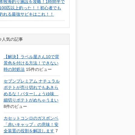
本牧海釣り施設を攻略！1時間半で
100匹以上釣った！！初心者でも
釣れる最強サビキはこれ！！
今人気の記事
【解決】ラベル屋さん10で背
景色を付ける方法！できない
時の対処法
15件のビュー
セブンプレミアム ナチュラル
ポテトが売り切れでもあきら
めるな！バターしょうゆ味
細切りポテトがめちゃうまい
8件のビュー
カセットコンロのガスボンベ
「赤いキャップ」の意味！安
全装置の役割を解説します
7