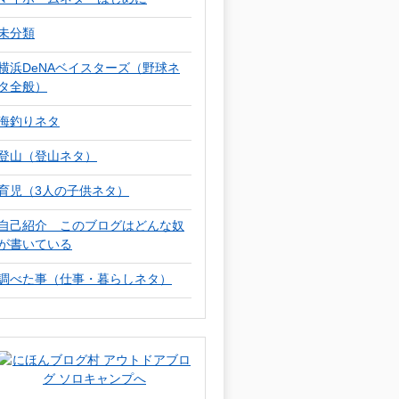
未分類
横浜DeNAベイスターズ（野球ネ
タ全般）
海釣りネタ
登山（登山ネタ）
育児（3人の子供ネタ）
自己紹介 このブログはどんな奴
が書いている
調べた事（仕事・暮らしネタ）