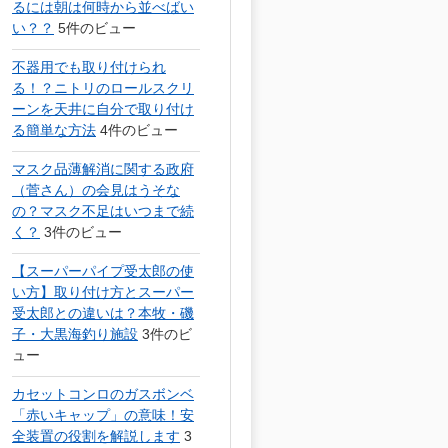
るには朝は何時から並べばい
い？？
5件のビュー
不器用でも取り付けられ
る！？ニトリのロールスクリ
ーンを天井に自分で取り付け
る簡単な方法
4件のビュー
マスク品薄解消に関する政府
（菅さん）の会見はうそな
の？マスク不足はいつまで続
く？
3件のビュー
【スーパーパイプ受太郎の使
い方】取り付け方とスーパー
受太郎との違いは？本牧・磯
子・大黒海釣り施設
3件のビ
ュー
カセットコンロのガスボンベ
「赤いキャップ」の意味！安
全装置の役割を解説します
3