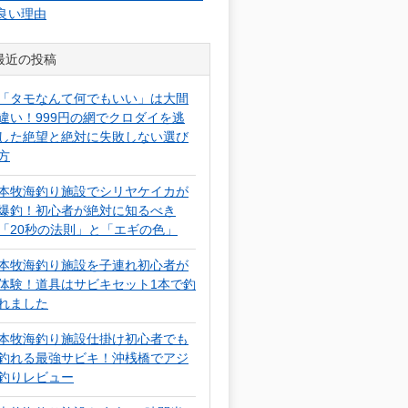
良い理由
最近の投稿
「タモなんて何でもいい」は大間
違い！999円の網でクロダイを逃
した絶望と絶対に失敗しない選び
方
本牧海釣り施設でシリヤケイカが
爆釣！初心者が絶対に知るべき
「20秒の法則」と「エギの色」
本牧海釣り施設を子連れ初心者が
体験！道具はサビキセット1本で釣
れました
本牧海釣り施設仕掛け初心者でも
釣れる最強サビキ！沖桟橋でアジ
釣りレビュー