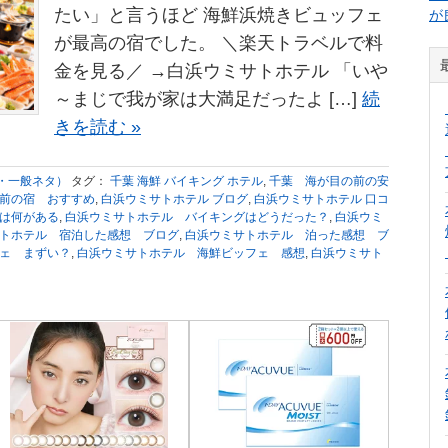
たい」と言うほど 海鮮浜焼きビュッフェ
が
が最高の宿でした。 ＼楽天トラベルで料
金を見る／ →白浜ウミサトホテル 「いや
～まじで我が家は大満足だったよ […]
続
きを読む »
・一般ネタ）
タグ：
千葉 海鮮 バイキング ホテル
,
千葉 海が目の前の安
前の宿 おすすめ
,
白浜ウミサトホテル ブログ
,
白浜ウミサトホテル 口コ
は何がある
,
白浜ウミサトホテル バイキングはどうだった？
,
白浜ウミ
トホテル 宿泊した感想 ブログ
,
白浜ウミサトホテル 泊った感想 ブ
ェ まずい？
,
白浜ウミサトホテル 海鮮ビッフェ 感想
,
白浜ウミサト