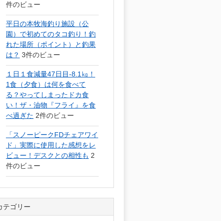
件のビュー
平日の本牧海釣り施設（公
園）で初めてのタコ釣り！釣
れた場所（ポイント）と釣果
は？
3件のビュー
１日１食減量47日目-8.1㎏！
1食（夕食）は何を食べて
る？やってしまったドカ食
い！ザ・油物『フライ』を食
べ過ぎた
2件のビュー
「スノーピークFDチェアワイ
ド」実際に使用した感想をレ
ビュー！デスクとの相性も
2
件のビュー
カテゴリー