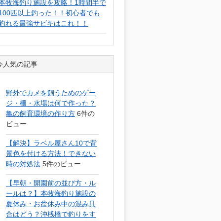
本牧海釣り施設を攻略！1時間半で
100匹以上釣った！！初心者でも
釣れる最強サビキはこれ！！
今人気の記事
野外でカメを飼うためのゲー
ジ・柵・水場は何で作った？
亀の飼育環境の作り方
6件の
ビュー
【解決】ラベル屋さん10で背
景色を付ける方法！できない
時の対処法
5件のビュー
【早朝・開園前の並び方・ル
ールは？】本牧海釣り施設の
夏休み・お盆休み中の混み具
合はどう？沖桟橋で釣りをす