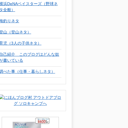
横浜DeNAベイスターズ（野球ネ
タ全般）
海釣りネタ
登山（登山ネタ）
育児（3人の子供ネタ）
自己紹介 このブログはどんな奴
が書いている
調べた事（仕事・暮らしネタ）