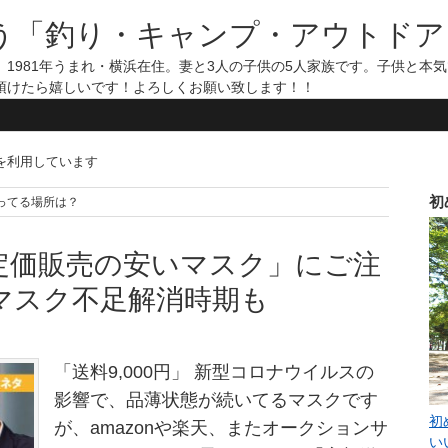
う「釣り・キャンプ・アウトドア
1981年うまれ・横浜在住。妻と3人の子供の5人家族です。子供と本
頂けたら嬉しいです！よろしくお願い致します！！
告を利用しています
初
スク売ってる場所は？
天「定価販売の安いマスク」にご注
マスク不足解消時期も
「送料9,000円」 新型コロナウイルスの
影響で、品薄状態が続いてるマスクです
初
が、amazonや楽天、またオークションサ
い