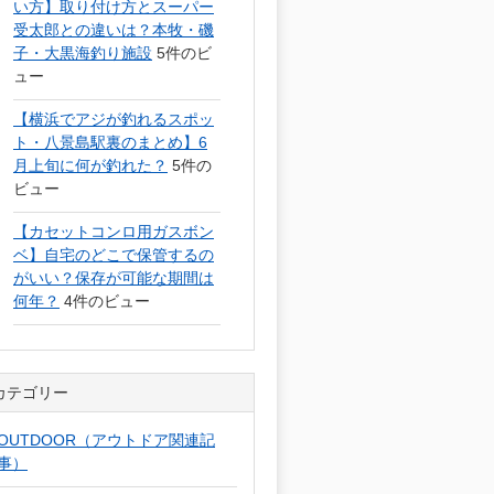
い方】取り付け方とスーパー
受太郎との違いは？本牧・磯
子・大黒海釣り施設
5件のビ
ュー
【横浜でアジが釣れるスポッ
ト・八景島駅裏のまとめ】6
月上旬に何が釣れた？
5件の
ビュー
【カセットコンロ用ガスボン
ベ】自宅のどこで保管するの
がいい？保存が可能な期間は
何年？
4件のビュー
カテゴリー
OUTDOOR（アウトドア関連記
事）