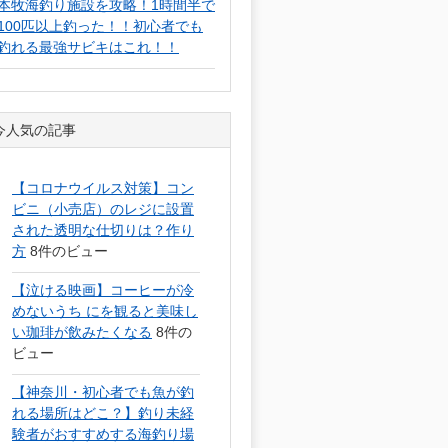
本牧海釣り施設を攻略！1時間半で
100匹以上釣った！！初心者でも
釣れる最強サビキはこれ！！
今人気の記事
【コロナウイルス対策】コン
ビニ（小売店）のレジに設置
された透明な仕切りは？作り
方
8件のビュー
【泣ける映画】コーヒーが冷
めないうち にを観ると美味し
い珈琲が飲みたくなる
8件の
ビュー
【神奈川・初心者でも魚が釣
れる場所はどこ？】釣り未経
験者がおすすめする海釣り場