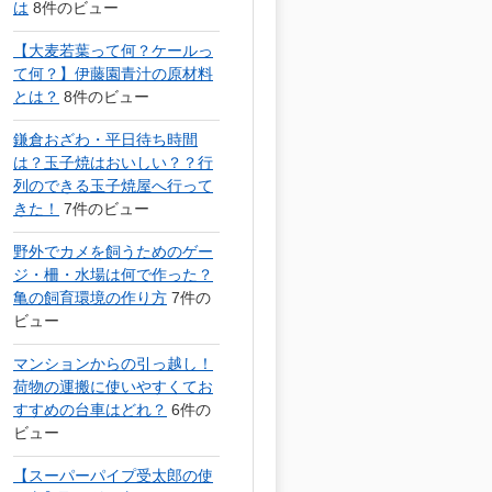
は
8件のビュー
【大麦若葉って何？ケールっ
て何？】伊藤園青汁の原材料
とは？
8件のビュー
鎌倉おざわ・平日待ち時間
は？玉子焼はおいしい？？行
列のできる玉子焼屋へ行って
きた！
7件のビュー
野外でカメを飼うためのゲー
ジ・柵・水場は何で作った？
亀の飼育環境の作り方
7件の
ビュー
マンションからの引っ越し！
荷物の運搬に使いやすくてお
すすめの台車はどれ？
6件の
ビュー
【スーパーパイプ受太郎の使