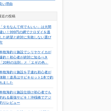
良い理由
最近の投稿
「タモなんて何でもいい」は大間
違い！999円の網でクロダイを逃
した絶望と絶対に失敗しない選び
方
本牧海釣り施設でシリヤケイカが
爆釣！初心者が絶対に知るべき
「20秒の法則」と「エギの色」
本牧海釣り施設を子連れ初心者が
体験！道具はサビキセット1本で釣
れました
本牧海釣り施設仕掛け初心者でも
釣れる最強サビキ！沖桟橋でアジ
釣りレビュー