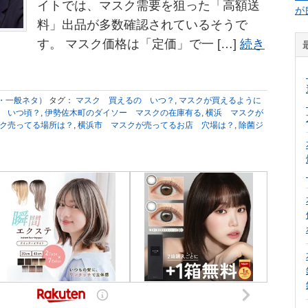
イトでは、マスク需要を狙った「高額送
が
料」出品が多数確認されているそうで
す。 マスク価格は「定価」で一 […]
続き
・一般ネタ）
タグ：
マスク 買えるの いつ？
,
マスクが買えるように
 いつ頃？
,
伊勢佐木町のダイソー マスクの在庫有る
,
横浜 マスクが
ク売ってる場所は？
,
横浜市 マスクが売ってるお店 穴場は？
,
除菌ジ