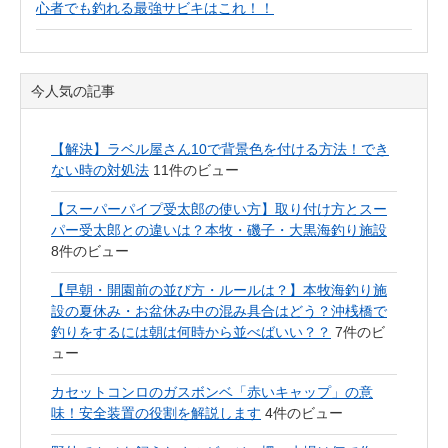
心者でも釣れる最強サビキはこれ！！
今人気の記事
【解決】ラベル屋さん10で背景色を付ける方法！でき
ない時の対処法
11件のビュー
【スーパーパイプ受太郎の使い方】取り付け方とスー
パー受太郎との違いは？本牧・磯子・大黒海釣り施設
8件のビュー
【早朝・開園前の並び方・ルールは？】本牧海釣り施
設の夏休み・お盆休み中の混み具合はどう？沖桟橋で
釣りをするには朝は何時から並べばいい？？
7件のビ
ュー
カセットコンロのガスボンベ「赤いキャップ」の意
味！安全装置の役割を解説します
4件のビュー