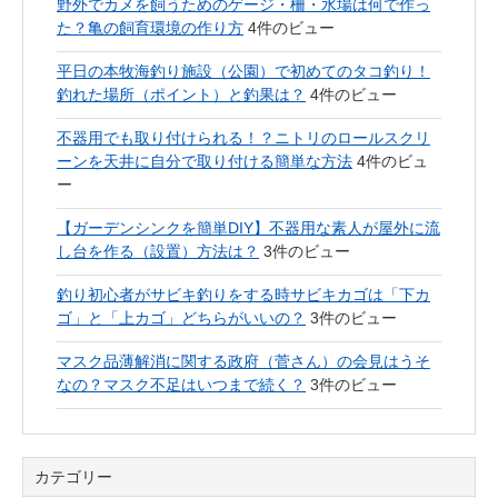
野外でカメを飼うためのゲージ・柵・水場は何で作っ
た？亀の飼育環境の作り方
4件のビュー
平日の本牧海釣り施設（公園）で初めてのタコ釣り！
釣れた場所（ポイント）と釣果は？
4件のビュー
不器用でも取り付けられる！？ニトリのロールスクリ
ーンを天井に自分で取り付ける簡単な方法
4件のビュ
ー
【ガーデンシンクを簡単DIY】不器用な素人が屋外に流
し台を作る（設置）方法は？
3件のビュー
釣り初心者がサビキ釣りをする時サビキカゴは「下カ
ゴ」と「上カゴ」どちらがいいの？
3件のビュー
マスク品薄解消に関する政府（菅さん）の会見はうそ
なの？マスク不足はいつまで続く？
3件のビュー
カテゴリー