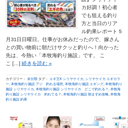
カ好調！初心者
でも狙える釣り
方と当日のリア
ル釣果レポート 5
月31日日曜日。仕事がお休みだったので、嫁さん
との買い物前に朝だけサクッと釣りへ！向かった
先は、今熱い「本牧海釣り施設」です。 こ
こ […]
続きを読む »
カテゴリー：
未分類
タグ：
エギ王K シリヤケイカ
,
シリヤケイカ エギカラ
ー
,
本牧海釣り施設 アジ 釣れる場所
,
本牧海釣り施設 エギング
,
本牧海釣り
施設 シリヤケイカ
,
本牧海釣り施設 シリヤケイカ どこで釣れる？
,
本牧海
釣り施設 シリヤケイカ 釣れてる？
,
本牧海釣り施設 朝まずめ攻略
,
本牧海
釣り施設 釣果