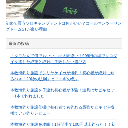
初めて買うソロキャンプテントは何がいい？コールマンツーリン
グドームSTが良い理由
最近の投稿
「タモなんて何でもいい」は大間違い！999円の網でクロダ
イを逃した絶望と絶対に失敗しない選び方
本牧海釣り施設でシリヤケイカが爆釣！初心者が絶対に知
るべき「20秒の法則」と「エギの色」
本牧海釣り施設を子連れ初心者が体験！道具はサビキセッ
ト1本で釣れました
本牧海釣り施設仕掛け初心者でも釣れる最強サビキ！沖桟
橋でアジ釣りレビュー
本牧海釣り施設を攻略！1時間半で100匹以上釣った！！初