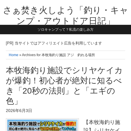
さぁ焚き火しよう「釣り・キャ
ンプ・アウトドア日記」
ソロキャンプって？私流の楽しみ方
【テーマは子供と一緒に本気で遊ぶ】1981年うまれ・横浜在住。妻と3
人の子供の5人家族です。子供と本気で遊び愉しんだ事を書いていきま
す。同じ世代のお父さんに読んで頂けたら嬉しいです！よろしくお願い
[PR] 当サイトではアフィリエイト広告を利用しています
致します！！
Home
» Archives for 本牧海釣り施設 アジ 釣れる場所
本牧海釣り施設でシリヤケイカ
が爆釣！初心者が絶対に知るべ
き「20秒の法則」と「エギの
色」
2026年6月3日
【本牧海釣り施
設】シリヤケイ