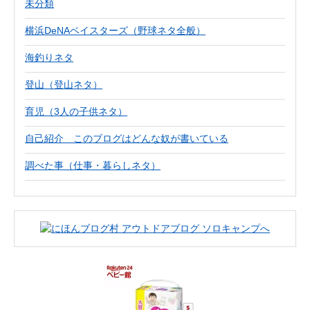
未分類
横浜DeNAベイスターズ（野球ネタ全般）
海釣りネタ
登山（登山ネタ）
育児（3人の子供ネタ）
自己紹介 このブログはどんな奴が書いている
調べた事（仕事・暮らしネタ）