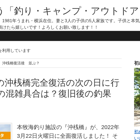
う「釣り・キャンプ・アウトドア
1981年うまれ・横浜在住。妻と3人の子供の5人家族です。子供と本
頂けたら嬉しいです！よろしくお願い致します！！
告を利用しています
初
釣り施設 沖桟橋復活後 並ぶ？
の沖桟橋完全復活の次の日に行
の混雑具合は？復旧後の釣果
本牧海釣り施設の『沖桟橋』が、2022年
初
3月22日火曜日に全面復活しました！ そ
い