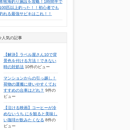
本牧海釣り施設を攻略！1時間半で
100匹以上釣った！！初心者でも
釣れる最強サビキはこれ！！
今人気の記事
【解決】ラベル屋さん10で背
景色を付ける方法！できない
時の対処法
10件のビュー
マンションからの引っ越し！
荷物の運搬に使いやすくてお
すすめの台車はどれ？
9件の
ビュー
【泣ける映画】コーヒーが冷
めないうち にを観ると美味し
い珈琲が飲みたくなる
8件の
ビュー