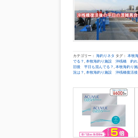
カテゴリー：
海釣りネタ
タグ：
本牧
でる？
,
本牧海釣り施設 沖桟橋 釣れ
旧後 平日も混んでる？
,
本牧海釣り施
況は？
,
本牧海釣り施設 沖桟橋復活後