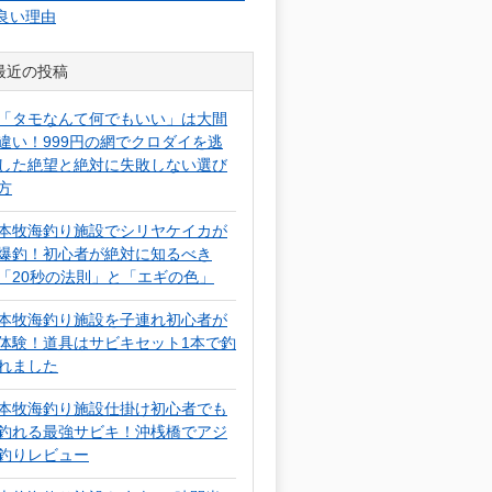
良い理由
最近の投稿
「タモなんて何でもいい」は大間
違い！999円の網でクロダイを逃
した絶望と絶対に失敗しない選び
方
本牧海釣り施設でシリヤケイカが
爆釣！初心者が絶対に知るべき
「20秒の法則」と「エギの色」
本牧海釣り施設を子連れ初心者が
体験！道具はサビキセット1本で釣
れました
本牧海釣り施設仕掛け初心者でも
釣れる最強サビキ！沖桟橋でアジ
釣りレビュー