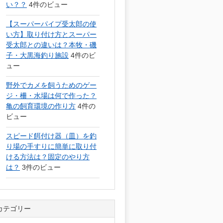
い？？
4件のビュー
【スーパーパイプ受太郎の使
い方】取り付け方とスーパー
受太郎との違いは？本牧・磯
子・大黒海釣り施設
4件のビ
ュー
野外でカメを飼うためのゲー
ジ・柵・水場は何で作った？
亀の飼育環境の作り方
4件の
ビュー
スピード餌付け器（皿）を釣
り場の手すりに簡単に取り付
ける方法は？固定のやり方
は？
3件のビュー
カテゴリー