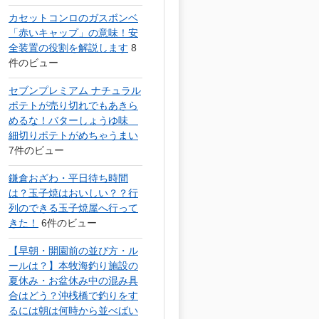
カセットコンロのガスボンベ
「赤いキャップ」の意味！安
全装置の役割を解説します
8
件のビュー
セブンプレミアム ナチュラル
ポテトが売り切れでもあきら
めるな！バターしょうゆ味
細切りポテトがめちゃうまい
7件のビュー
鎌倉おざわ・平日待ち時間
は？玉子焼はおいしい？？行
列のできる玉子焼屋へ行って
きた！
6件のビュー
【早朝・開園前の並び方・ル
ールは？】本牧海釣り施設の
夏休み・お盆休み中の混み具
合はどう？沖桟橋で釣りをす
るには朝は何時から並べばい