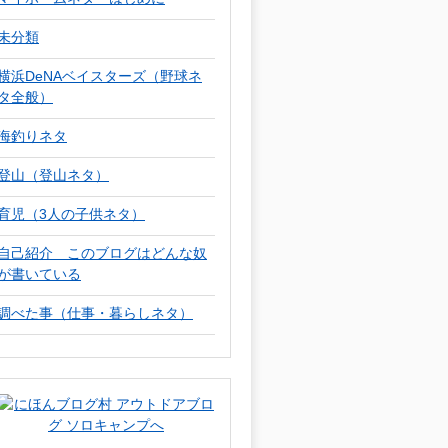
未分類
横浜DeNAベイスターズ（野球ネ
タ全般）
海釣りネタ
登山（登山ネタ）
育児（3人の子供ネタ）
自己紹介 このブログはどんな奴
が書いている
調べた事（仕事・暮らしネタ）