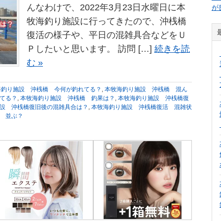
んなわけで、2022年3月23日水曜日に本
が
牧海釣り施設に行ってきたので、沖桟橋
復活の様子や、平日の混雑具合などをＵ
Ｐしたいと思います。 訪問 […]
続きを読
む »
海釣り施設 沖桟橋 今何が釣れてる？
,
本牧海釣り施設 沖桟橋 混ん
てる？
,
本牧海釣り施設 沖桟橋 釣果は？
,
本牧海釣り施設 沖桟橋復
設 沖桟橋復旧後の混雑具合は？
,
本牧海釣り施設 沖桟橋復活 混雑状
 並ぶ？